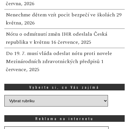
června, 2026
Nenechme dětem vzít pocit bezpečí ve školách
29
května, 2026
Nótu o odmítnutí změn IHR odeslala Česká
republika v květnu
16 července, 2025
Do 19. 7. musí vláda odeslat nótu proti novele
Mezinárodních zdravotnických předpisů
1
července, 2025
Vyberte si, co Vás zajímá
Vyberte
si,
co
Vás
Reklama na internetu
zajímá