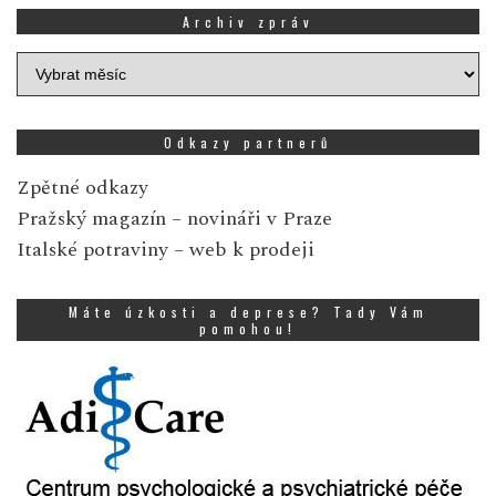
Archiv zpráv
Archiv
zpráv
Odkazy partnerů
Zpětné odkazy
Pražský magazín
– novináři v Praze
Italské potraviny
– web k prodeji
Máte úzkosti a deprese? Tady Vám
pomohou!