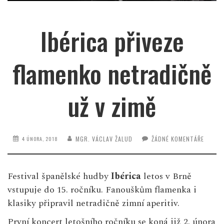
Ibérica přiveze
flamenko netradičně
už v zimě
MGR. VÁCLAV ŽALUD
ŽÁDNÉ KOMENTÁŘE
4 ÚNORA, 2018
Festival španělské hudby
Ibérica
letos v Brně
vstupuje do 15. ročníku. Fanouškům flamenka i
klasiky připravil netradičně zimní aperitiv.
První koncert letošního ročníku se koná již 2. února