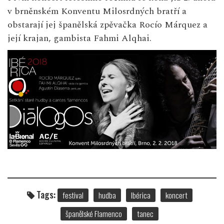
v brněnském Konventu Milosrdných bratří a
obstarají jej španělská zpěvačka Rocío Márquez a
její krajan, gambista Fahmi Alqhai.
Tags:
festival
hudba
Ibérica
koncert
španělské Flamenco
tanec