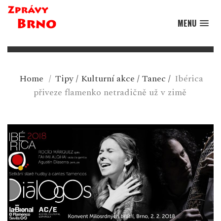
MENU
Home
/
Tipy
/
Kulturní akce
/
Tanec
/
Ibérica
přiveze flamenko netradičně už v zimě