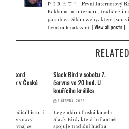
P-I-R-@-T ™ -
P
rvní
I
nternetový
R
Reklama na internetu, tradičně i 
poradce. Dělám weby, které jsou v
[ View all posts ]
firmám k nalezení.
RELATED
Slack Bird v sobotu 7.
Ali Hossein 
ké
června ve 20 hod. U
– pátek 6.če
kouřícího králíka
U kouřícího 
6 ČERVNA, 2025
6 ČERVNA, 202
torii
Legendární finská kapela
Toto trio nabí
Slack Bird, která brilantně
program spoj
spojuje tradiční hudbu
hudební trad