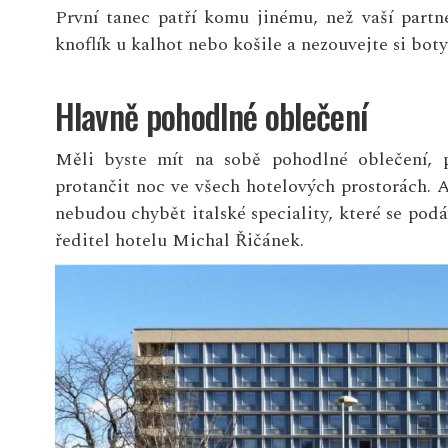
První tanec patří komu jinému, než vaší partne
knoflík u kalhot nebo košile a nezouvejte si boty
Hlavně pohodlné oblečení
Měli byste mít na sobě pohodlné oblečení, p
protančit noc ve všech hotelových prostorách. A
nebudou chybět italské speciality, které se pod
ředitel hotelu Michal Řičánek.