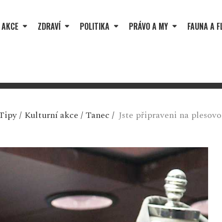
 AKCE
ZDRAVÍ
POLITIKA
PRÁVO A MY
FAUNA A F
Tipy
/
Kulturní akce
/
Tanec
/
Jste připraveni na plesov