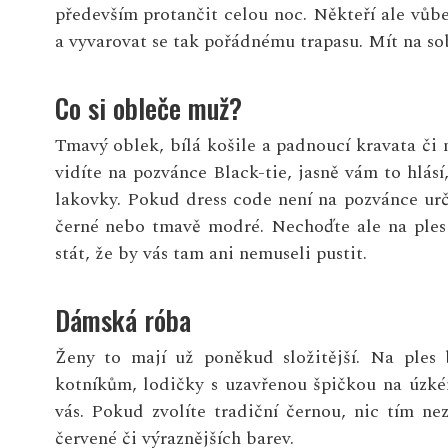
především protančit celou noc. Někteří ale vůbe
a vyvarovat se tak pořádnému trapasu. Mít na sob
Co si obleče muž?
Tmavý oblek, bílá košile a padnoucí kravata či
vidíte na pozvánce Black-tie, jasně vám to hlásí
lakovky. Pokud dress code není na pozvánce urč
černé nebo tmavě modré. Nechoďte ale na ples 
stát, že by vás tam ani nemuseli pustit.
Dámská róba
Ženy to mají už poněkud složitější. Na ples 
kotníkům, lodičky s uzavřenou špičkou na úzké
vás. Pokud zvolíte tradiční černou, nic tím ne
červené či výraznějších barev.