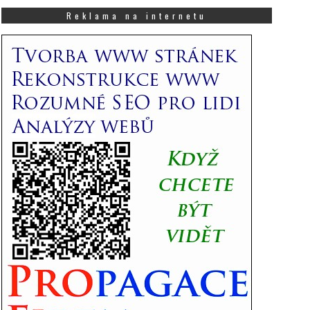
co
Vás
Reklama na internetu
zajímá