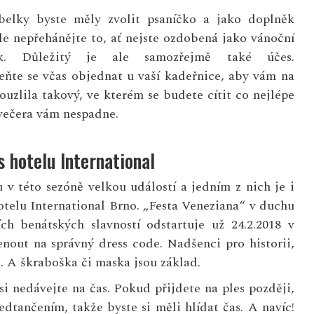
belky byste měly zvolit psaníčko a jako doplněk
le nepřehánějte to, ať nejste ozdobená jako vánoční
ek. Důležitý je ale samozřejmě také účes.
ňte se včas objednat u vaší kadeřnice, aby vám na
ouzlila takový, ve kterém se budete cítit co nejlépe
večera vám nespadne.
s hotelu International
u v této sezóně velkou událostí a jedním z nich je i
hotelu International Brno. „Festa Veneziana“ v duchu
ích benátských slavností odstartuje už 24.2.2018 v
nout na správný dress code. Nadšenci pro historii,
. A škraboška či maska jsou základ.
si nedávejte na čas. Pokud přijdete na ples později,
ředtančením, takže byste si měli hlídat čas. A navíc!