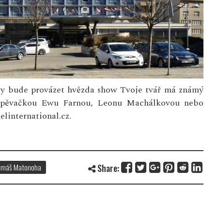
y bude provázet hvězda show Tvoje tvář má známý
 zpěvačkou Ewu Farnou, Leonu Machálkovou nebo
elinternational.cz.
omáš Matonoha
Share: