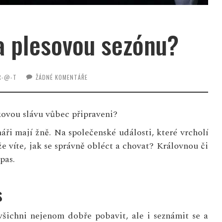
na plesovou sezónu?
-R-@-T
ŽÁDNÉ KOMENTÁŘE
kovou slávu vůbec připraveni?
ři mají žně. Na společenské události, které vrcholí
, že víte, jak se správně obléct a chovat? Královnou či
pas.
s
 všichni nejenom dobře pobavit, ale i seznámit se a