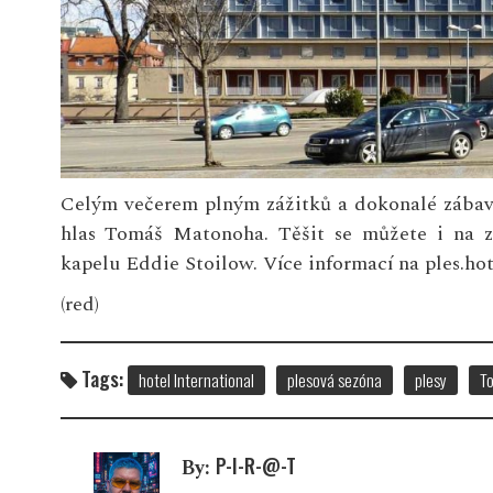
Celým večerem plným zážitků a dokonalé zábav
hlas Tomáš Matonoha. Těšit se můžete i na
kapelu Eddie Stoilow. Více informací na ples.hot
(red)
Tags:
hotel International
plesová sezóna
plesy
T
P-I-R-@-T
By: