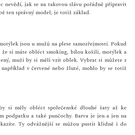
c nevědí, jak se na takovou slávu pořádně připravit
ě ten správný model, je totiž základ.
 motýlek jsou u mužů na plese samozřejmostí. Pokud
, že si máte obléct smoking, bílou košili, motýlek a
ený, muži by si měli vzít oblek. Vybrat si můžete z
například v červené nebo žluté, mohlo by se totiž
by si měly obléct společenské dlouhé šaty až ke
m podpatku a také punčochy. Barva je jen a jen na
zkazíte. Ty odvážnější se můžou pustit klidně i do