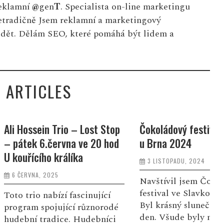
eklamní
@
gen
T
. Specialista on-line marketingu
netradičně Jsem reklamní a marketingový
idět. Dělám SEO, které pomáhá být lidem a
 ARTICLES
Trio – Lost Stop
Čokoládový festival Slavkov
V
rvna ve 20 hod
u Brna 2024
h
králíka
3 LISTOPADU, 2024
5
Navštívil jsem Čokoládový
U
festival ve Slavkově u Brna.
T
zí fascinující
Byl krásný slunečný podzimní
H
ující různorodé
den. Všude byly nejen
s
ice. Hudebníci