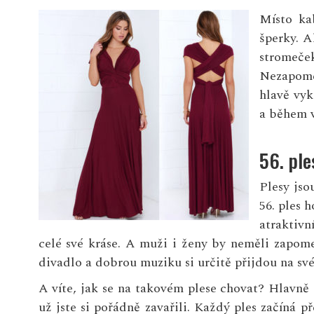
Místo ka
šperky. A
stromeč
Nezapome
hlavě vyk
a během 
56. ple
Plesy jso
56. ples 
atraktivn
celé své kráse. A muži i ženy by neměli zapome
divadlo a dobrou muziku si určitě přijdou na své
A víte, jak se na takovém plese chovat? Hlavně 
už jste si pořádně zavařili. Každý ples začíná p