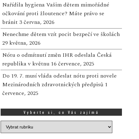
Nařídila hygiena Vašim dětem mimořádné
očkování proti žloutence? Máte právo se
bránit
3 června, 2026
Nenechme dětem vzít pocit bezpečí ve školách
29 května, 2026
Nótu o odmítnutí změn IHR odeslala Česká
republika v květnu
16 července, 2025
Do 19. 7. musí vláda odeslat nótu proti novele
Mezinárodních zdravotnických předpisů
1
července, 2025
Vyberte si, co Vás zajímá
Vyberte
si,