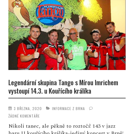
Legendární skupina Tango s Mírou Imrichem
vystoupí 14.3. u Kouřícího králíka
3 BŘEZNA, 2020
INFORMACE Z BRNA
ŽÁDNÉ KOMENTÁŘE
Nikoli tanec, ale pěkně to roztočí! 143 v jazz
baru U kouřícího králíka-jediný koncert v Brně!