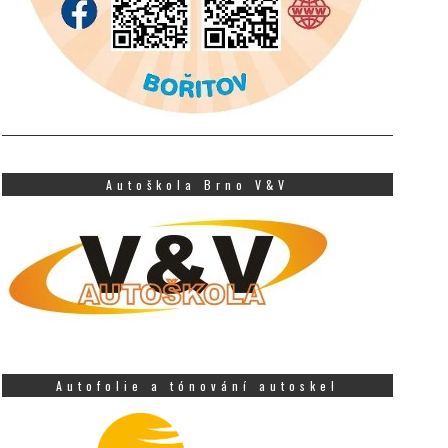
Autoškola Brno V&V
Autofolie a tónování autoskel