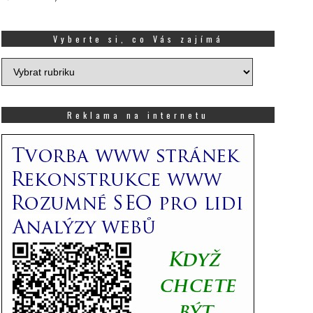
Vyberte si, co Vás zajímá
Vyberte
si,
co
Vás
Reklama na internetu
zajímá