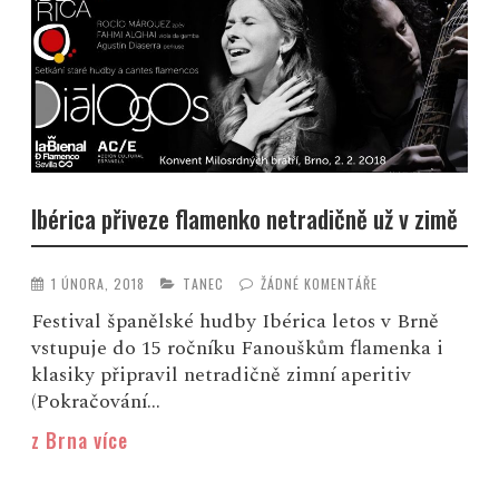
Ibérica přiveze flamenko netradičně už v zimě
1 ÚNORA, 2018
TANEC
ŽÁDNÉ KOMENTÁŘE
Festival španělské hudby Ibérica letos v Brně
vstupuje do 15 ročníku Fanouškům flamenka i
klasiky připravil netradičně zimní aperitiv
(Pokračování...
z Brna více