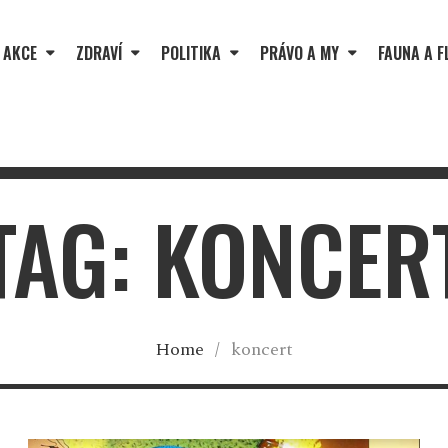
 AKCE
ZDRAVÍ
POLITIKA
PRÁVO A MY
FAUNA A F
TAG: KONCER
Home
/
koncert