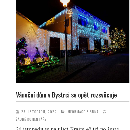
Vánoční dům v Bystrci se opět rozsvěcuje
23 LISTOPADU, 2022
INFORMACE Z BRNA
ŽÁDNÉ KOMENTÁŘE
26listopadu se na ulici Krajní 43 již po šesté