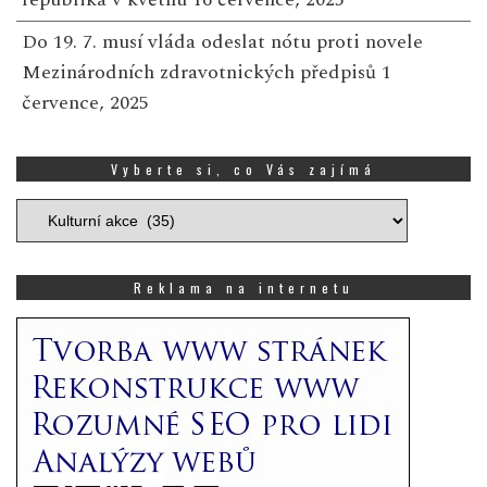
Do 19. 7. musí vláda odeslat nótu proti novele
Mezinárodních zdravotnických předpisů
1
července, 2025
Vyberte si, co Vás zajímá
Vyberte
si,
co
Vás
Reklama na internetu
zajímá