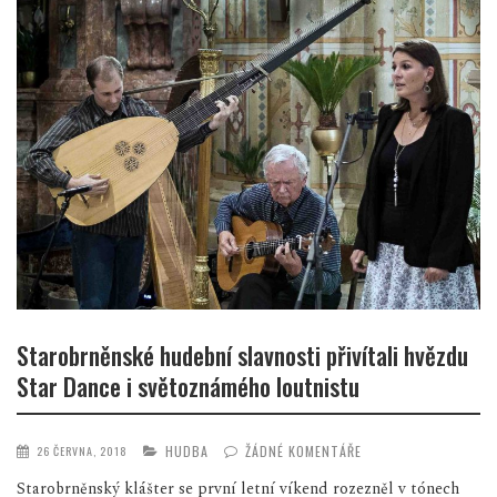
Starobrněnské hudební slavnosti přivítali hvězdu
Star Dance i světoznámého loutnistu
HUDBA
ŽÁDNÉ KOMENTÁŘE
26 ČERVNA, 2018
Starobrněnský klášter se první letní víkend rozezněl v tónech