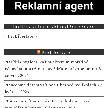
Institut práva a občanských svobod
↓
ProLibertate
↓
ProLibertate
Nařídila hygiena Vašim dětem mimořádné
očkování proti žloutence? Máte právo se bránit
3
června, 2026
Nenechme dětem vzít pocit bezpečí ve školách
29
května, 2026
Nótu o odmítnutí změn IHR odeslala Česká
republika v květnu
16 července, 2025