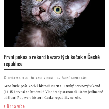
První pokus o rekord bezsrstých koček v České
republice
AKCE V BRNĚ
ŽÁDNÉ KOMENTÁŘE
12 ČERVNA, 2025
Brno bude psát kočičí historii BRNO - Druhý červnový víkend
(14-15 června) se brněnské Vinohrady stanou dějištěm jedinečné
události Poprvé v historii České republiky se zde...
z Brna více