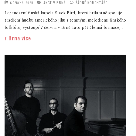
AKCE V BRNĚ
ŽÁDNÉ KOMENTÁŘE
6 ČERVNA, 2025
Legendární finská kapela Slack Bird, která brilantně spojuje
tradiční hudbu amerického jihu s temnými melodiemi finského
folklóru, vystoupí 7 června v Brně Tato pětičlenná formace,...
z Brna více