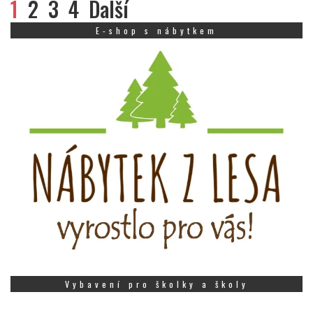
1
2
3
4
Další
E-shop s nábytkem
Vybavení pro školky a školy