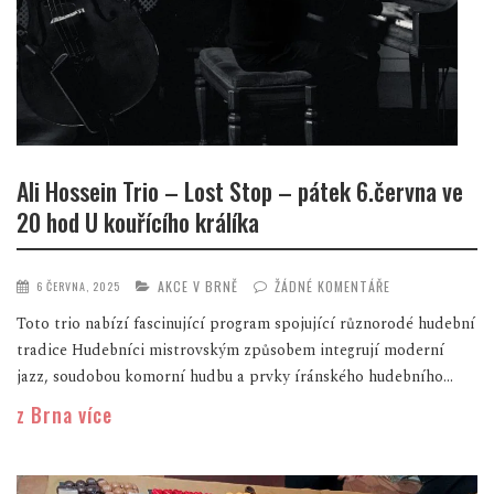
Ali Hossein Trio – Lost Stop – pátek 6.června ve
20 hod U kouřícího králíka
AKCE V BRNĚ
ŽÁDNÉ KOMENTÁŘE
6 ČERVNA, 2025
Toto trio nabízí fascinující program spojující různorodé hudební
tradice Hudebníci mistrovským způsobem integrují moderní
jazz, soudobou komorní hudbu a prvky íránského hudebního...
z Brna více