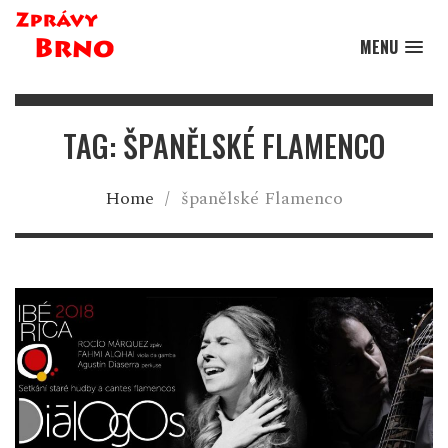
MENU
TAG: ŠPANĚLSKÉ FLAMENCO
Home
/
španělské Flamenco