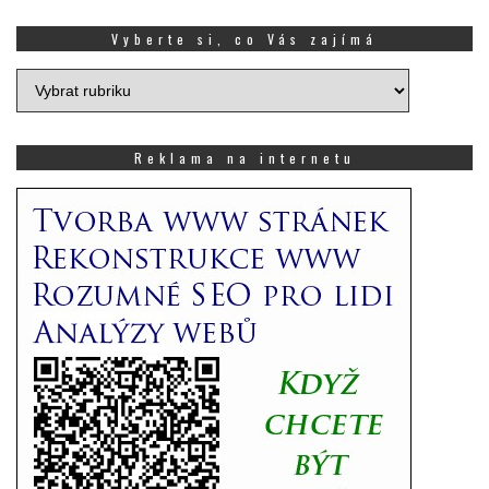
Vyberte si, co Vás zajímá
Vyberte
si,
co
Vás
Reklama na internetu
zajímá