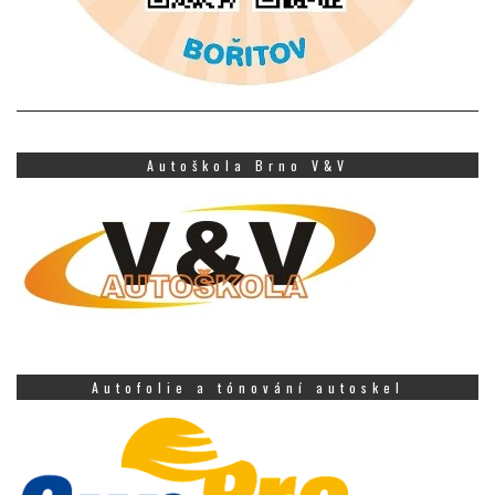
Autoškola Brno V&V
Autofolie a tónování autoskel