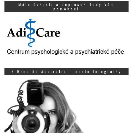
Máte úzkosti a deprese? Tady Vám
pomohou!
Z Brna do Austrálie – cesta fotografky