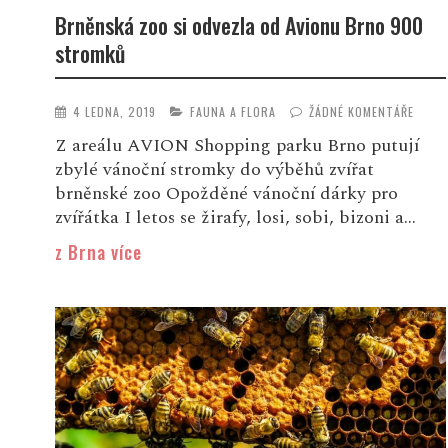
Brněnská zoo si odvezla od Avionu Brno 900
stromků
4 LEDNA, 2019
FAUNA A FLORA
ŽÁDNÉ KOMENTÁŘE
Z areálu AVION Shopping parku Brno putují
zbylé vánoční stromky do výběhů zvířat
brněnské zoo Opožděné vánoční dárky pro
zvířátka I letos se žirafy, losi, sobi, bizoni a...
z Brna více