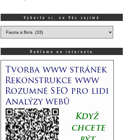
Vyberte si, co Vás zajímá
Vyberte
si,
co
Vás
Reklama na internetu
zajímá