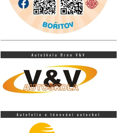
Autoškola Brno V&V
Autofolie a tónování autoskel