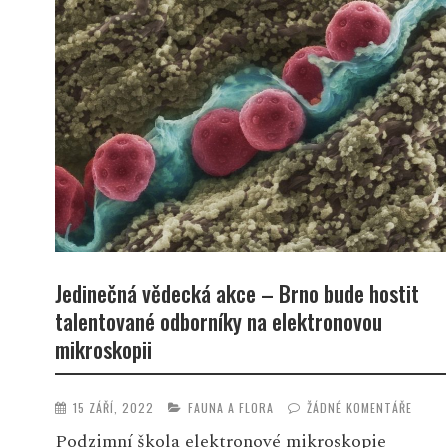
Jedinečná vědecká akce – Brno bude hostit
talentované odborníky na elektronovou
mikroskopii
15 ZÁŘÍ, 2022
FAUNA A FLORA
ŽÁDNÉ KOMENTÁŘE
Podzimní škola elektronové mikroskopie