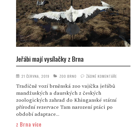
Jeřábi mají vysílačky z Brna
21 ČERVNA, 2019
ZOO BRNO
ŽÁDNÉ KOMENTÁŘE
Tradičně vozí brněnská zoo vajíčka jeřábů
mandžuských a daurských z českých
zoologických zahrad do Khinganské státní
přírodní rezervace Tam narození ptáci po
období adaptace...
z Brna více