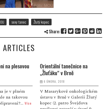
OU
sexy tanec
Žlutý kopec
Share:
 ARTICLES
eni na plesovou
Orientální tanečnice na
„Žluťáku“ v Brně
6 ÚNORA, 2018
na je v plném
V Masarykově onkologickém
ale na takovou
ústavu v Brně v Galerii Žlutý
kopec (2. patro Švejdova
řipraveni?...
Více
pavilonu) zatančí v úterý 9.