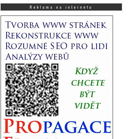
co
Vás
Reklama na internetu
zajímá