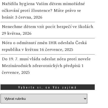
Nařídila hygiena Vašim dětem mimořádné
očkování proti žloutence? Máte právo se
bránit
3 června, 2026
Nenechme dětem vzít pocit bezpečí ve školách
29 května, 2026
Nótu o odmítnutí změn IHR odeslala Česká
republika v květnu
16 července, 2025
Do 19. 7. musí vláda odeslat nótu proti novele
Mezinárodních zdravotnických předpisů
1
července, 2025
Vyberte si, co Vás zajímá
Vyberte
si,