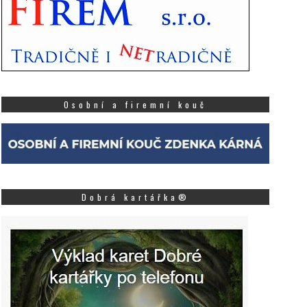
Osobní a firemní kouč
Dobrá kartářka®