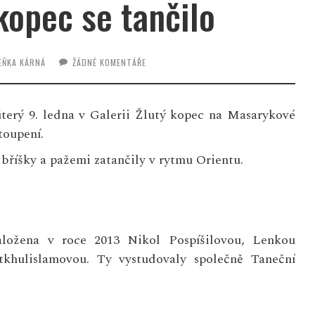
 kopec se tančilo
EŇKA KÁRNÁ
ŽÁDNÉ KOMENTÁŘE
úterý 9. ledna v Galerii Žlutý kopec na Masarykové
toupení.
bříšky a pažemi zatančily v rytmu Orientu.
aložena v roce 2013 Nikol Pospíšilovou, Lenkou
khulislamovou. Ty vystudovaly společně Taneční