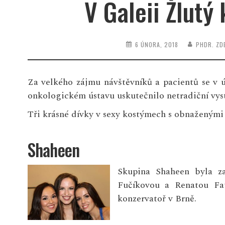
V Galeii Žlutý
6 ÚNORA, 2018
PHDR. ZD
Za velkého zájmu návštěvníků a pacientů se v 
onkologickém ústavu uskutečnilo netradiční vys
Tři krásné dívky v sexy kostýmech s obnaženými 
Shaheen
Skupina Shaheen byla z
Fučíkovou a Renatou Fat
konzervatoř v Brně.