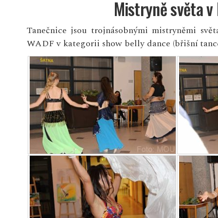
Mistryně světa v 
Tanečnice jsou trojnásobnými mistryněmi sv
WADF v kategorii show belly dance (břišní tance