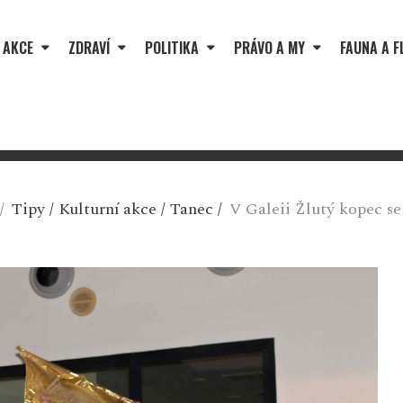
 AKCE
ZDRAVÍ
POLITIKA
PRÁVO A MY
FAUNA A F
/
Tipy
/
Kulturní akce
/
Tanec
/
V Galeii Žlutý kopec se