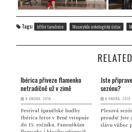
Tags:
břišní tanečníce
Masarykův onkologický ústav
M
RELATED
0
Ibérica přiveze flamenko
Jste připrav
o
netradičně už v zimě
sezónu?
4 ÚNORA, 2018
6 ÚNORA, 2018
Festival španělské hudby
Plesová sezó
Ibérica letos v Brně vstupuje
proudu! Jste 
ách,
do 15. ročníku. Fanouškům
slávu vůbec p
 nebo
flamenka i klasiky připravil