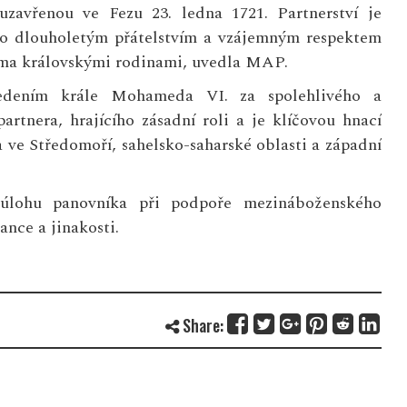
uzavřenou ve Fezu 23. ledna 1721. Partnerství je
o dlouholetým přátelstvím a vzájemným respektem
ma královskými rodinami, uvedla MAP.
edením krále Mohameda VI. za spolehlivého a
rtnera, hrajícího zásadní roli a je klíčovou hnací
na ve Středomoří, sahelsko-saharské oblasti a západní
u úlohu panovníka při podpoře mezináboženského
ance a jinakosti.
Share: