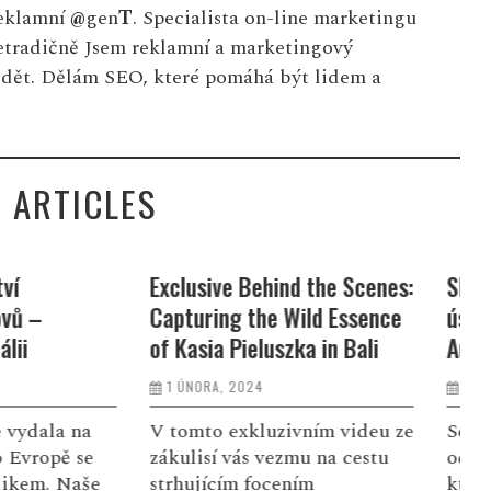
eklamní
@
gen
T
. Specialista on-line marketingu
netradičně Jsem reklamní a marketingový
idět. Dělám SEO, které pomáhá být lidem a
 ARTICLES
hind the Scenes:
Slečna z Brna se stala
Z
e Wild Essence
úspěšnou fotografkou v
v
uszka in Bali
Austrálii
z
3 LEDNA, 2024
uzivním videu ze
Seznamte se s Kristýnou,
V
vezmu na cestu
odvážnou mladou ženou,
k
ocením
která před osmi lety opustila
n