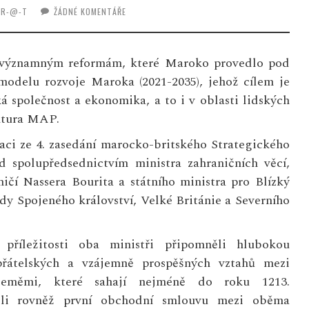
I-R-@-T
ŽÁDNÉ KOMENTÁŘE
ru významným reformám, které Maroko provedlo pod
delu rozvoje Maroka (2021-2035), jehož cílem je
ká společnost a ekonomika, a to i v oblasti lidských
entura MAP.
aci ze 4. zasedání marocko-britského Strategického
d spolupředsednictvím ministra zahraničních věcí,
ničí Nassera Bourita a státního ministra pro Blízký
ody Spojeného království, Velké Británie a Severního
 příležitosti oba ministři připomněli hlubokou
 přátelských a vzájemně prospěšných vztahů mezi
eměmi, které sahají nejméně do roku 1213.
li rovněž první obchodní smlouvu mezi oběma