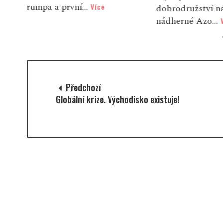
dobrodružství nás zavedlo na
polarizující 
nádherné Azo...
Kasia Pieluszk
Více
Předchozí
Globální krize. Východisko existuje!