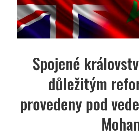
Spojené královstv
důležitým refo
provedeny pod ved
Moham