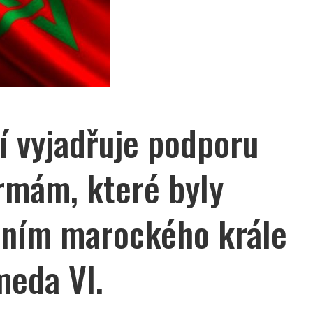
í vyjadřuje podporu
rmám, které byly
ením marockého krále
eda VI.