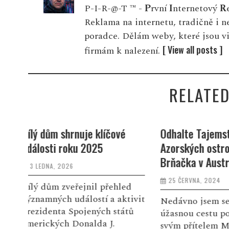
P-I-R-@-T ™ -
P
rvní
I
nternetový
R
Reklama na internetu, tradičně i 
poradce. Dělám weby, které jsou v
[ View all posts ]
firmám k nalezení.
RELATED
é
Odhalte Tajemství
Exclusive Be
Azorských ostrovů –
Capturing th
Brňačka v Austrálii
of Kasia Piel
25 ČERVNA, 2024
1 ÚNORA, 2024
ed
tivit
Nedávno jsem se vydala na
V tomto exkl
átů
úžasnou cestu po Evropě se
zákulisí vás 
svým přítelem Mikem. Naše
strhujícím f