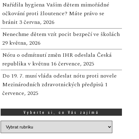
energetickou krizí. Lidé 
Nařídila hygiena Vašim dětem mimořádné
arrákeši, kde se zajímal o
Více
dravotní sta...
očkování proti žloutence? Máte právo se
Více
bránit
3 června, 2026
Nenechme dětem vzít pocit bezpečí ve školách
29 května, 2026
Nótu o odmítnutí změn IHR odeslala Česká
republika v květnu
16 července, 2025
Do 19. 7. musí vláda odeslat nótu proti novele
Mezinárodních zdravotnických předpisů
1
července, 2025
Vyberte si, co Vás zajímá
Vyberte
si,