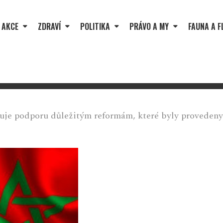
 AKCE
ZDRAVÍ
POLITIKA
PRÁVO A MY
FAUNA A F
dřuje podporu důležitým reformám, které byly provede