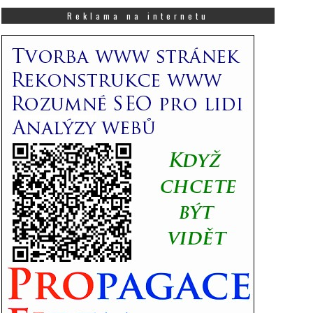
co
Vás
Reklama na internetu
zajímá