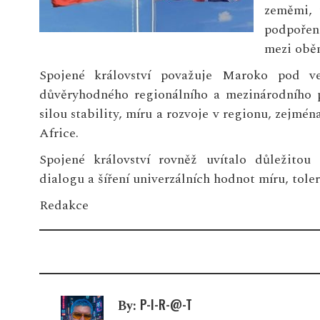
zeměmi, 
podpořen
mezi obě
Spojené království považuje Maroko pod v
důvěryhodného regionálního a mezinárodního pa
silou stability, míru a rozvoje v regionu, zejmé
Africe.
Spojené království rovněž uvítalo důležito
dialogu a šíření univerzálních hodnot míru, toler
Redakce
P-I-R-@-T
By: