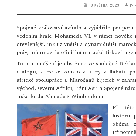
10 KVĚTNA, 2023
P-
Spojené království uvítalo a vyjádřilo podpo
vedením krále Mohameda VI. v rámci nového mo
otevřenější, inkluzivnější a dynamičtější maroc
práv, informovala oficiální marocká tisková ag
Toto prohlášení je obsaženo ve společné Deklar
dialogu, které se konalo v úterý v Rabatu po
africké spolupráce a Maročanů žijících v zahra
východ, severní Afriku, jižní Asii a Spojené nár
Irska lorda Ahmada z Wimbledonu.
Při této
historii
oběma z
Připomně