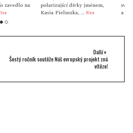
dívky jménem,
svůj domov v České republice
M
a, ...
a hledala nov...
z
Více
Více
Další
Šestý ročník soutěže Náš evropský projekt zná
vítěze!