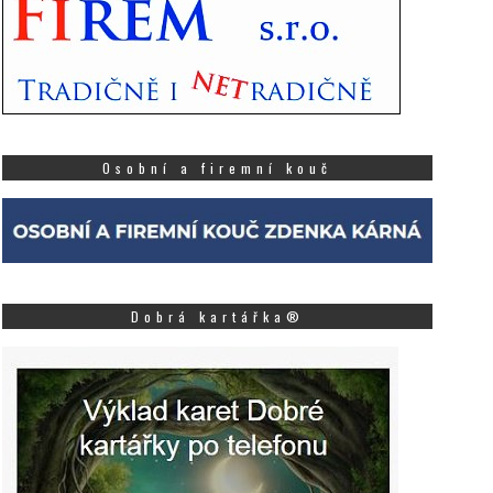
Osobní a firemní kouč
Dobrá kartářka®