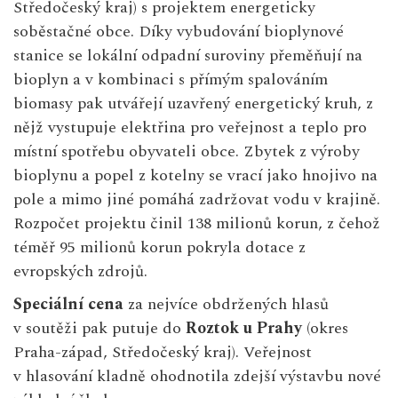
Středočeský kraj) s projektem energeticky
soběstačné obce. Díky vybudování bioplynové
stanice se lokální odpadní suroviny přeměňují na
bioplyn a v kombinaci s přímým spalováním
biomasy pak utvářejí uzavřený energetický kruh, z
nějž vystupuje elektřina pro veřejnost a teplo pro
místní spotřebu obyvateli obce. Zbytek z výroby
bioplynu a popel z kotelny se vrací jako hnojivo na
pole a mimo jiné pomáhá zadržovat vodu v krajině.
Rozpočet projektu činil 138 milionů korun, z čehož
téměř 95 milionů korun pokryla dotace z
evropských zdrojů.
Speciální cena
za nejvíce obdržených hlasů
v soutěži pak putuje do
Roztok u Prahy
(okres
Praha-západ, Středočeský kraj). Veřejnost
v hlasování kladně ohodnotila zdejší výstavbu nové