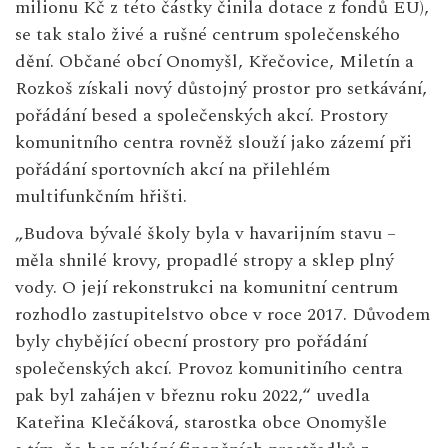
milionu Kč z této částky činila dotace z fondů EU),
se tak stalo živé a rušné centrum společenského
dění. Občané obcí Onomyšl, Křečovice, Miletín a
Rozkoš získali nový důstojný prostor pro setkávání,
pořádání besed a společenských akcí. Prostory
komunitního centra rovněž slouží jako zázemí při
pořádání sportovních akcí na přilehlém
multifunkčním hřišti.
„Budova bývalé školy byla v havarijním stavu –
měla shnilé krovy, propadlé stropy a sklep plný
vody. O její rekonstrukci na komunitní centrum
rozhodlo zastupitelstvo obce v roce 2017. Důvodem
byly chybějící obecní prostory pro pořádání
společenských akcí. Provoz komunitiního centra
pak byl zahájen v březnu roku 2022,“ uvedla
Kateřina Klečáková, starostka obce Onomyšle