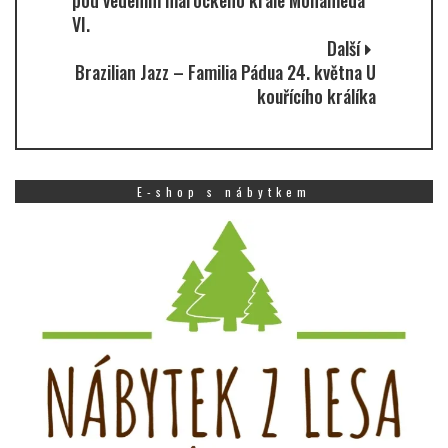
pod vedením marockého krále Mohameda
VI.
Další
Brazilian Jazz – Familia Pádua 24. května U
kouřícího králíka
E-shop s nábytkem