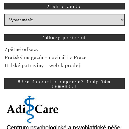
Archiv zpráv
Archiv
zpráv
Odkazy partnerů
Zpětné odkazy
Pražský magazín
– novináři v Praze
Italské potraviny
– web k prodeji
Máte úzkosti a deprese? Tady Vám
pomohou!