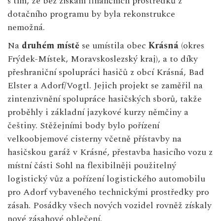
s tím, že bez získání finančních prostředků z
dotačního programu by byla rekonstrukce
nemožná.
Na
druhém místě
se umístila obec
Krásná
(okres
Frýdek-Místek, Moravskoslezský kraj), a to díky
přeshraniční spolupráci hasičů z obcí Krásná, Bad
Elster a Adorf/Vogtl. Jejich projekt se zaměřil na
zintenzivnění spolupráce hasičských sborů, takže
proběhly i základní jazykové kurzy němčiny a
češtiny. Stěžejními body bylo pořízení
velkoobjemové cisterny včetně přístavby na
hasičskou garáž v Krásné, přestavba hasicího vozu z
místní části Sohl na flexibilněji použitelný
logistický vůz a pořízení logistického automobilu
pro Adorf vybaveného technickými prostředky pro
zásah. Posádky všech nových vozidel rovněž získaly
nové zásahové oblečení.