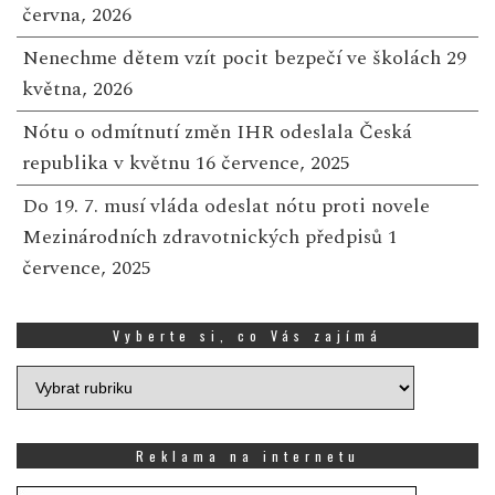
června, 2026
Nenechme dětem vzít pocit bezpečí ve školách
29
května, 2026
Nótu o odmítnutí změn IHR odeslala Česká
republika v květnu
16 července, 2025
Do 19. 7. musí vláda odeslat nótu proti novele
Mezinárodních zdravotnických předpisů
1
července, 2025
Vyberte si, co Vás zajímá
Vyberte
si,
co
Vás
Reklama na internetu
zajímá