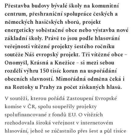
Přestavba budovy bývalé školy na komunitní
centrum, přeshraniční spolupráce českých a
německých hasičských sborů, projekt
energeticky soběstačné obce nebo výstavba nové
základní školy. Právě to jsou podle hlasování
veřejnosti vítězné projekty šestého ročníku
soutěže Náš evropský projekt. Tři vítězné obce –
Onomyšl, Krásná a Knežice – si mezi sebou
rozdělí výhru 150 tisíc korun na uspořádání
obecních slavností. Mimořádná odměna čeká i
na Roztoky u Prahy za počet získaných hlasů.
V soutěži, kterou pořádá Zastoupení Evropské
komise v ČR, spolu soupeřily projekty
spolufinancované z fondů EU. O vítězích
rozhodovala široká veřejnost v internetovém
hlasování, jehož se zúčastnilo přes šest a půl tisíce