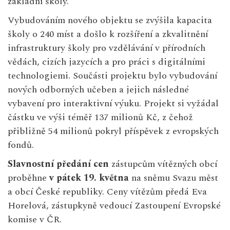
základní školy.
Vybudováním nového objektu se zvýšila kapacita
školy o 240 míst a došlo k rozšíření a zkvalitnění
infrastruktury školy pro vzdělávání v přírodních
vědách, cizích jazycích a pro práci s digitálními
technologiemi. Součásti projektu bylo vybudování
nových odborných učeben a jejich následné
vybavení pro interaktivní výuku. Projekt si vyžádal
částku ve výši téměř 137 milionů Kč, z čehož
přibližně 54 milionů pokryl příspěvek z evropských
fondů.
Slavnostní předání cen
zástupcům vítězných obcí
proběhne
v pátek 19. května
na sněmu Svazu měst
a obcí České republiky. Ceny vítězům předá Eva
Horelová, zástupkyně vedoucí Zastoupení Evropské
komise v ČR.