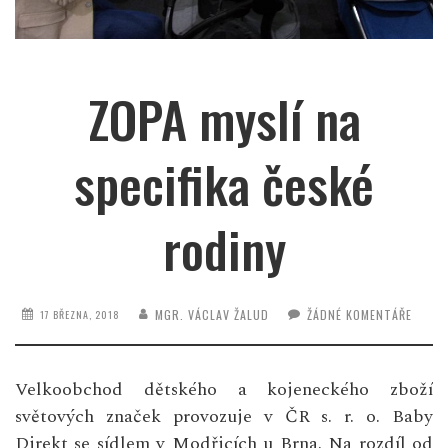
ZOPA myslí na
specifika české
rodiny
MGR. VÁCLAV ŽALUD
ŽÁDNÉ KOMENTÁŘE
17 BŘEZNA, 2018
Velkoobchod dětského a kojeneckého zboží
světových značek provozuje v ČR s. r. o. Baby
Direkt se sídlem v Modřicích u Brna. Na rozdíl od