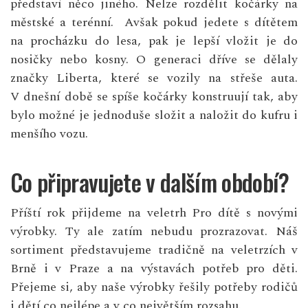
představí něco jiného. Nelze rozdělit kočárky na
městské a terénní. Avšak pokud jedete s dítětem
na procházku do lesa, pak je lepší vložit je do
nosičky nebo kosny. O generaci dříve se dělaly
značky Liberta, které se vozily na střeše auta.
V dnešní době se spíše kočárky konstruují tak, aby
bylo možné je jednoduše složit a naložit do kufru i
menšího vozu.
Co připravujete v dalším období?
Příští rok přijdeme na veletrh Pro dítě s novými
výrobky. Ty ale zatím nebudu prozrazovat. Náš
sortiment představujeme tradičně na veletrzích v
Brně i v Praze a na výstavách potřeb pro děti.
Přejeme si, aby naše výrobky řešily potřeby rodičů
i dětí co nejlépe a v co největším rozsahu.