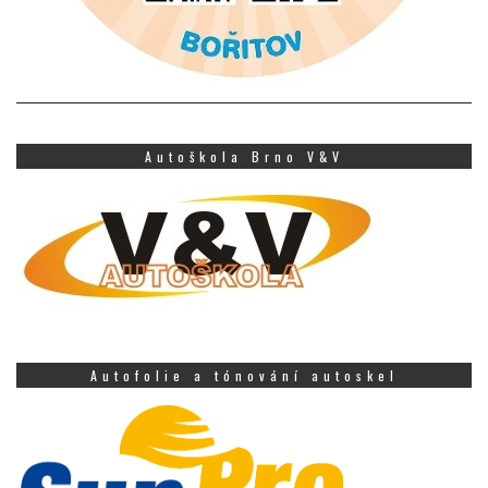
Autoškola Brno V&V
Autofolie a tónování autoskel