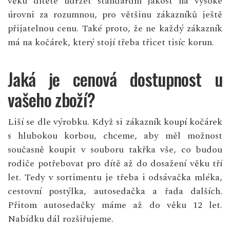
věku dítěte udržet standardní jakost na vysoké
úrovni za rozumnou, pro většinu zákazníků ještě
přijatelnou cenu. Také proto, že ne každý zákazník
má na kočárek, který stojí třeba třicet tisíc korun.
Jaká je cenová dostupnost u
vašeho zboží?
Liší se dle výrobku. Když si zákazník koupí kočárek
s hlubokou korbou, chceme, aby měl možnost
současně koupit v souboru takřka vše, co budou
rodiče potřebovat pro dítě až do dosažení věku tří
let. Tedy v sortimentu je třeba i odsávačka mléka,
cestovní postýlka, autosedačka a řada dalších.
Přitom autosedačky máme až do věku 12 let.
Nabídku dál rozšiřujeme.