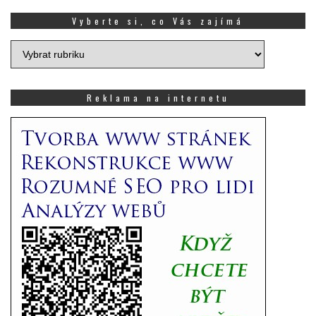
Vyberte si, co Vás zajímá
Vyberte
si,
co
Vás
Reklama na internetu
zajímá