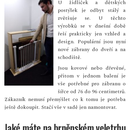
U židliček a dětských
postýlek je odbyt stálý a
zvětšuje se. U těchto
výrobků se v dnešní době
řeší prakticky jen vzhled a
design. Populární jsou nyní
nové zábrany do dveří a na
schodiště.
Jsou kovové nebo dřevěné,
přitom v jednom balení je
vše potřebné pro zábranu o
šířce od 76 do 96 centimetrů.
Zákazník nemusí přemýšlet co k tomu je potřeba
ještě dokoupit. Stačí vše v sadě jen namontovat.
Jaké máte na brněnském veletrhu