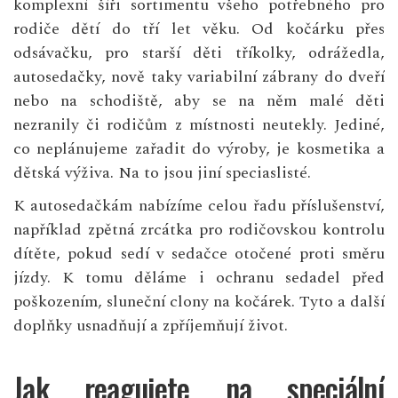
komplexní šíři sortimentu všeho potřebného pro
rodiče dětí do tří let věku. Od kočárku přes
odsávačku, pro starší děti tříkolky, odrážedla,
autosedačky, nově taky variabilní zábrany do dveří
nebo na schodiště, aby se na něm malé děti
nezranily či rodičům z místnosti neutekly. Jediné,
co neplánujeme zařadit do výroby, je kosmetika a
dětská výživa. Na to jsou jiní speciaslisté.
K autosedačkám nabízíme celou řadu příslušenství,
například zpětná zrcátka pro rodičovskou kontrolu
dítěte, pokud sedí v sedačce otočené proti směru
jízdy. K tomu děláme i ochranu sedadel před
poškozením, sluneční clony na kočárek. Tyto a další
doplňky usnadňují a zpříjemňují život.
Jak reagujete na speciální