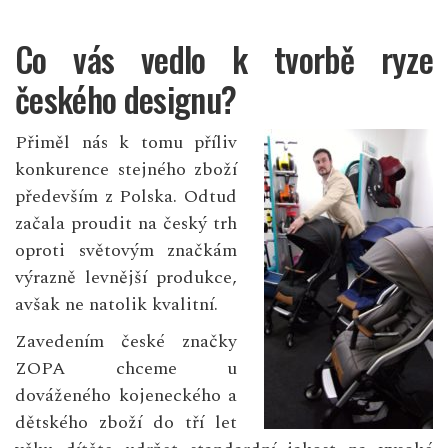
Co vás vedlo k tvorbě ryze
českého designu?
Přiměl nás k tomu příliv
konkurence stejného zboží
především z Polska. Odtud
začala proudit na český trh
oproti světovým značkám
výrazně levnější produkce,
avšak ne natolik kvalitní.
Zavedením české značky
ZOPA chceme u
dováženého kojeneckého a
dětského zboží do tří let