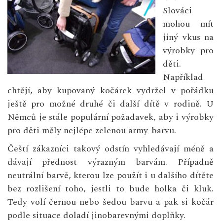
Slováci
mohou mít
jiný vkus na
výrobky pro
děti.
Například
chtějí, aby kupovaný kočárek vydržel v pořádku
ještě pro možné druhé či další dítě v rodině. U
Němců je stále populární požadavek, aby i výrobky
pro děti měly nejlépe zelenou army-barvu.
Čeští zákazníci takový odstín vyhledávají méně a
dávají přednost výrazným barvám. Případně
neutrální barvě, kterou lze použít i u dalšího dítěte
bez rozlišení toho, jestli to bude holka či kluk.
Tedy volí černou nebo šedou barvu a pak si kočár
podle situace doladí jinobarevnými doplňky.