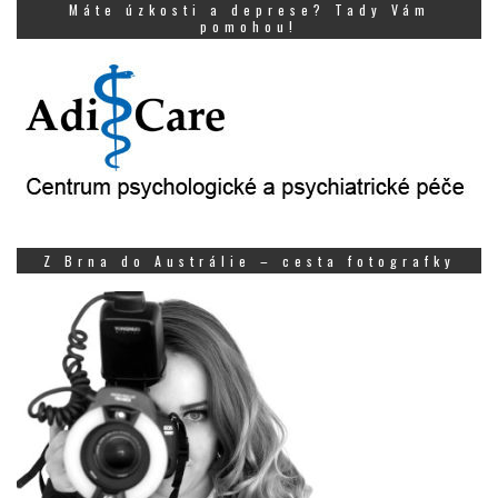
Máte úzkosti a deprese? Tady Vám
pomohou!
Z Brna do Austrálie – cesta fotografky