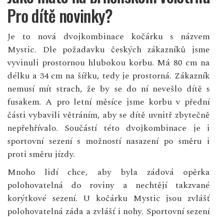
Pro dítě novinky?
Je to nová dvojkombinace kočárku s názvem
Mystic. Dle požadavku českých zákazníků jsme
vyvinuli prostornou hlubokou korbu. Má 80 cm na
délku a 34 cm na šířku, tedy je prostorná. Zákazník
nemusí mít strach, že by se do ní nevešlo dítě s
fusakem. A pro letní měsíce jsme korbu v přední
části vybavili větráním, aby se dítě uvnitř zbytečně
nepřehřívalo. Součástí této dvojkombinace je i
sportovní sezení s možností nasazení po směru i
proti směru jízdy.
Mnoho lidí chce, aby byla zádová opěrka
polohovatelná do roviny a nechtějí takzvané
korýtkové sezení. U kočárku Mystic jsou zvlášť
polohovatelná záda a zvlášť i nohy. Sportovní sezení