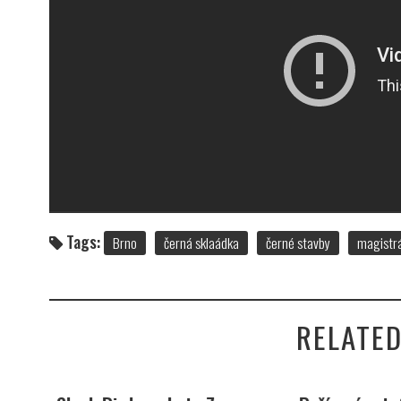
Tags:
Brno
černá sklaádka
černé stavby
magistr
RELATED