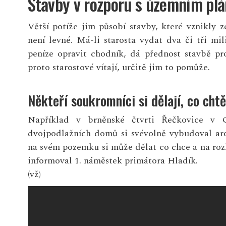
Stavby v rozporu s územním pl
Větší potíže jim působí stavby, které vznikly 
není levné. Má-li starosta vydat dva či tři mi
peníze opravit chodník, dá přednost stavbě pr
proto starostové vítají, určitě jim to pomůže.
Někteří soukromníci si dělají, co chtě
Například v brněnské čtvrti Řečkovice v 
dvojpodlažních domů si svévolně vybudoval ar
na svém pozemku si může dělat co chce a na roz
informoval 1. náměstek primátora Hladík.
(vž)