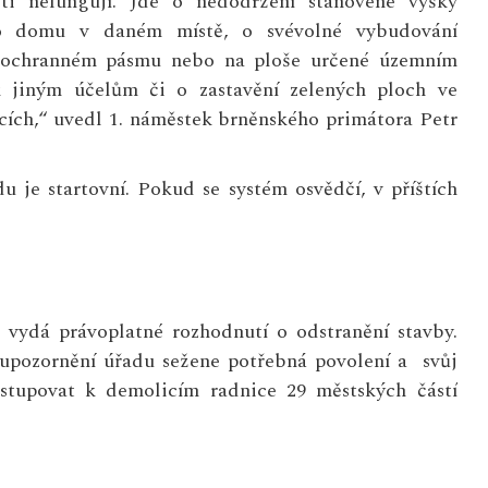
sti nefungují. Jde o nedodržení stanovené výšky
o domu v daném místě, o svévolné vybudování
 ochranném pásmu nebo na ploše určené územním
 jiným účelům či o zastavění zelených ploch ve
cích,“ uvedl 1. náměstek brněnského primátora Petr
u je startovní. Pokud se systém osvědčí, v příštích
 vydá právoplatné rozhodnutí o odstranění stavby.
 upozornění úřadu sežene potřebná povolení a svůj
stupovat k demolicím radnice 29 městských částí