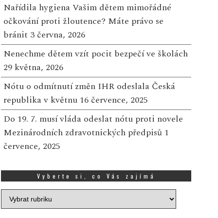
Nařídila hygiena Vašim dětem mimořádné
očkování proti žloutence? Máte právo se
bránit
3 června, 2026
Nenechme dětem vzít pocit bezpečí ve školách
29 května, 2026
Nótu o odmítnutí změn IHR odeslala Česká
republika v květnu
16 července, 2025
Do 19. 7. musí vláda odeslat nótu proti novele
Mezinárodních zdravotnických předpisů
1
července, 2025
Vyberte si, co Vás zajímá
Vyberte
si,