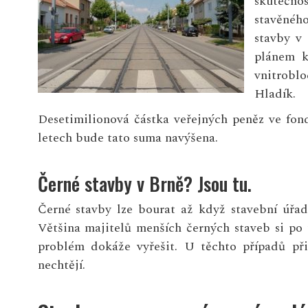
skutečno
stavěnéh
stavby v
plánem k
vnitroblo
Hladík.
Desetimilionová částka veřejných peněz ve fond
letech bude tato suma navýšena.
Černé stavby v Brně? Jsou tu.
Černé stavby lze bourat až když stavební úřad
Většina majitelů menších černých staveb si po
problém dokáže vyřešit. U těchto případů při
nechtějí.