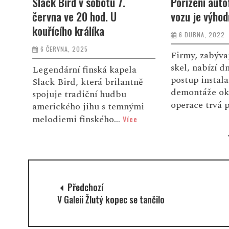
Pořízení autofolie na sklo
Krádeže kabe
vozu je výhodné
osvětlení v B
Zabetonovat
6 DUBNA, 2022
21 BŘEZNA, 20
Firmy, zabývající se polepy
skel, nabízí dnes většinou
a
Krádeže kabe
postup instalace bez
ně
osvětlení způ
demontáže oken. Celá
ve stovkách t
operace trvá pouze pár ...
Více
mi
Zabetonovat 
možné. Škodu
e
Předchozí
V Galeii Žlutý kopec se tančilo