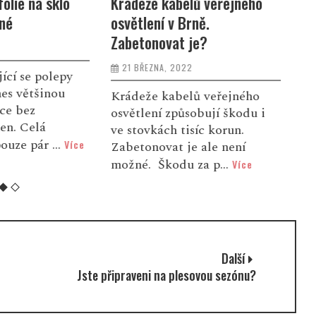
lů veřejného
Demonstrace za svobodu a
O
rně.
proti vládním opatřením
e
 je?
19 LISTOPADU, 2020
22
17.11 2020 proběhla v Brně
Z
demonstrace za svobodu a
t
lů veřejného
proti vládním opatřením. Na
s
sobují škodu i
Zelném trhu se tak od 15:30
Ž
isíc korun.
odpoledne a...
j
Více
je ale není
 za p...
Více
Další
Jste připraveni na plesovou sezónu?