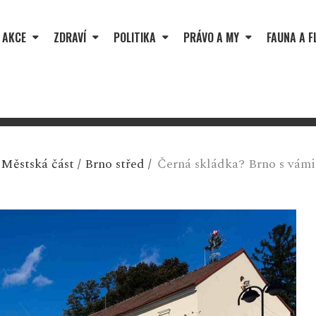
 AKCE
ZDRAVÍ
POLITIKA
PRÁVO A MY
FAUNA A F
Městská část
/
Brno střed
/
Černá skládka? Brno s vámi 