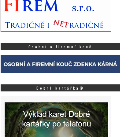
Osobní a firemní kouč
Dobrá kartářka®