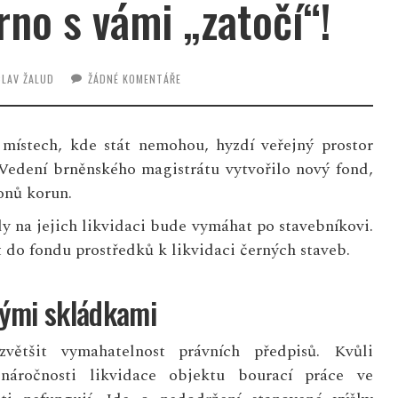
no s vámi „zatočí“!
CLAV ŽALUD
ŽÁDNÉ KOMENTÁŘE
 místech, kde stát nemohou, hyzdí veřejný prostor
 Vedení brněnského magistrátu vytvořilo nový fond,
onů korun.
y na jejich likvidaci bude vymáhat po stavebníkovi.
 do fondu prostředků k likvidaci černých staveb.
nými skládkami
zvětšit vymahatelnost právních předpisů. Kvůli
 náročnosti likvidace objektu bourací práce ve