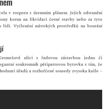
ánem
zcela v rozporu s územním plánem. Jejich odstanění
liony korun na likvidaci černé stavby nebo za tyto
o lidi. Vyčlenění městských prostředků na bourání
jí
Gromešově ulici s řadovou zástavbou jedno či
ogantní soukromník pětipatrovou bytovku s tím, že
hodnutí úřadů a rozhořčené sousedy zvysoka kašle –