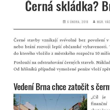
Černá skládka? Br
6 ÚNORA, 2018
MGR. VÁ
Černé stavby vznikají svévolně bez povolení v
nebo brání rozvoji lepší občanské vybavenosti.
do kterého vložilo z městského rozpočtu 10 mili
Poslouží na odstraňování černých staveb. Náklad
Od hříšníků případně vymožené peníze vloží zpět
Vedení Brna chce zatočit s čer
„Cíl je 
finanční