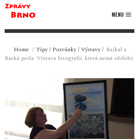
MENU
Home
/
Tipy
/
Pozvánky
/
Výstavy
/
Bajkal a
Ruská perla. Výstava fotografií, která nemá obdoby