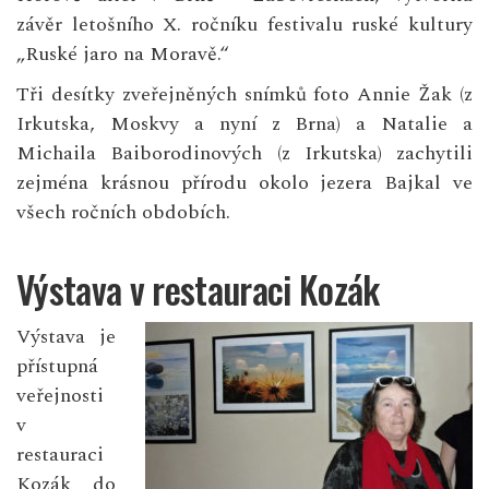
závěr letošního X. ročníku festivalu ruské kultury
„Ruské jaro na Moravě.“
Tři desítky zveřejněných snímků foto Annie Žak (z
Irkutska, Moskvy a nyní z Brna) a Natalie a
Michaila Baiborodinových (z Irkutska) zachytili
zejména krásnou přírodu okolo jezera Bajkal ve
všech ročních obdobích.
Výstava v restauraci Kozák
Výstava je
přístupná
veřejnosti
v
restauraci
Kozák do