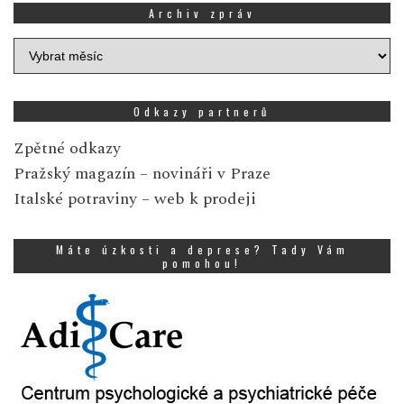
Archiv zpráv
Archiv
zpráv
Odkazy partnerů
Zpětné odkazy
Pražský magazín
– novináři v Praze
Italské potraviny
– web k prodeji
Máte úzkosti a deprese? Tady Vám
pomohou!