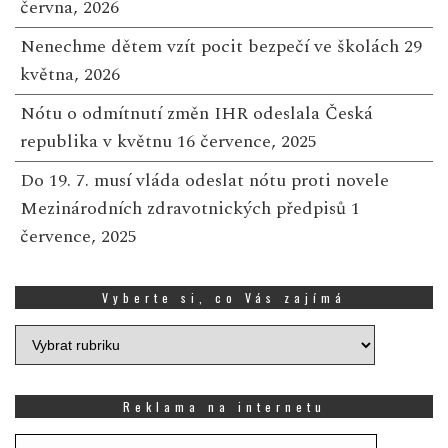
června, 2026
Nenechme dětem vzít pocit bezpečí ve školách
29
května, 2026
Nótu o odmítnutí změn IHR odeslala Česká
republika v květnu
16 července, 2025
Do 19. 7. musí vláda odeslat nótu proti novele
Mezinárodních zdravotnických předpisů
1
července, 2025
Vyberte si, co Vás zajímá
Vyberte
si,
co
Vás
Reklama na internetu
zajímá