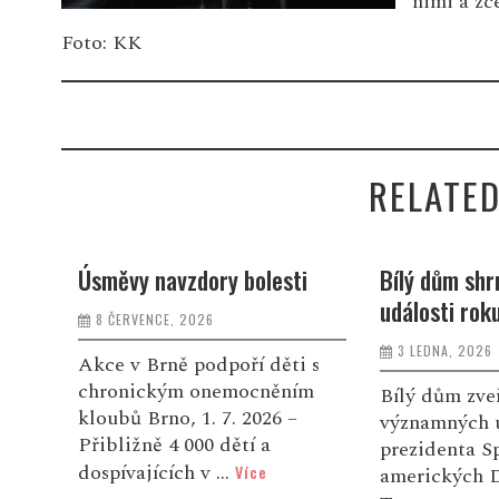
nimi a zce
Foto: KK
RELATED
i
Bílý dům shrnuje klíčové
Proč domácno
události roku 2025
vodou i aut
zpracování d
3 LEDNA, 2026
 s
ekonomické 
ím
Bílý dům zveřejnil přehled
vítěze!
významných událostí a aktivit
prezidenta Spojených států
28 LISTOPADU,
amerických Donalda J.
Jak automati