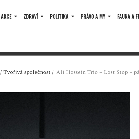
 AKCE
ZDRAVÍ
POLITIKA
PRÁVO A MY
FAUNA A F
/
Tvořivá společnost
/
Ali Hossein Trio – Lost Stop – p