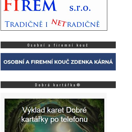
Osobní a firemní kouč
Dobrá kartářka®