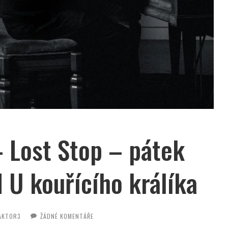
– Lost Stop – pátek
 U kouřícího králíka
AKTOR3
ŽÁDNÉ KOMENTÁŘE