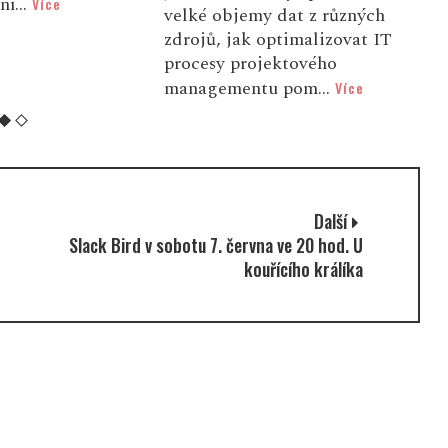
devítileté Beátk...
Více
(
 dat z různých
c
ptimalizovat IT
r
ektového
v
 pom...
Více
Další
Slack Bird v sobotu 7. června ve 20 hod. U
kouřícího králíka