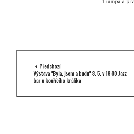
Trumpa a první...
Více
velké objemy
zdrojů, jak o
procesy proj
managementu
Předchozí
Výstava "Byla, jsem a budu" 8. 5. v 18:00 Jazz
bar u kouřícího králíka