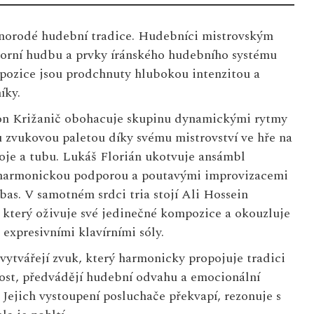
různorodé hudební tradice. Hudebníci mistrovským
orní hudbu a prvky íránského hudebního systému
pozice jsou prodchnuty hlubokou intenzitou a
íky.
on Križanič obohacuje skupinu dynamickými rytmy
 zvukovou paletou díky svému mistrovství ve hře na
roje a tubu. Lukáš Florián ukotvuje ansámbl
 harmonickou podporou a poutavými improvizacemi
bas. V samotném srdci tria stojí Ali Hossein
který oživuje své jedinečné kompozice a okouzluje
expresivními klavírními sóly.
vytvářejí zvuk, který harmonicky propojuje tradici
st, předvádějí hudební odvahu a emocionální
. Jejich vystoupení posluchače překvapí, rezonuje s