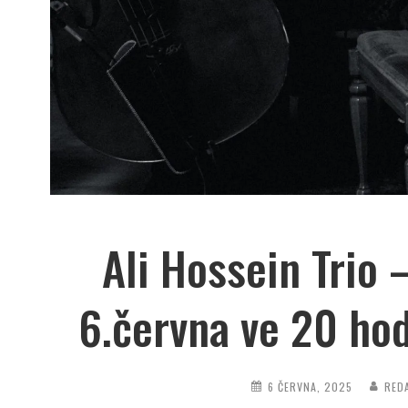
Ali Hossein Trio 
6.června ve 20 hod
6 ČERVNA, 2025
RED