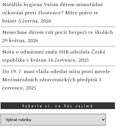
HYTEP) se připojuje k
po celé České republic
Nařídila hygiena Vašim dětem mimořádné
elosvětové oslavě 11.
uskutečnila speciální u
očkování proti žloutence? Máte právo se
očníku Mezinárodního dne
grantového prog...
Více
bránit
3 června, 2026
odíku a ...
Více
Nenechme dětem vzít pocit bezpečí ve školách
29 května, 2026
Nótu o odmítnutí změn IHR odeslala Česká
republika v květnu
16 července, 2025
Do 19. 7. musí vláda odeslat nótu proti novele
Mezinárodních zdravotnických předpisů
1
července, 2025
Vyberte si, co Vás zajímá
Vyberte
si,