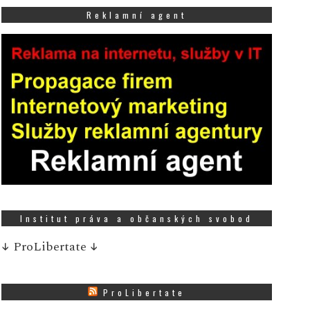
Reklamní agent
ezinárodní den vodíku a
Zlatý žeton přinesl rad
alivových článků připomíná
zákazníci Tesco rozděli
otenciál nejlehčího prvku
450 000 Kč na podporu
Institut práva a občanských svobod
e vesmíru
a mladých
↓
ProLibertate
↓
12 ŘÍJNA, 2025
13 SRPNA, 2025
eská vodíková
V sobotu 9. srpna se ve
ProLibertate
echnologická platforma
vybraných prodejnách 