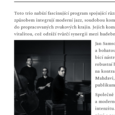
Toto trio nabízí fascinující program spojující 
způsobem integrují moderní jazz, soudobou kom
do propracovaných zvukových krajin. Jejich kom
vitalitou, což odráží tvůrčí synergii mezi hudebn
Jan Sams
a bohatou
bicí nást
robustní
na kontra
Mahdavi, 
publikum 
Společně 
a moderno
intenzitu