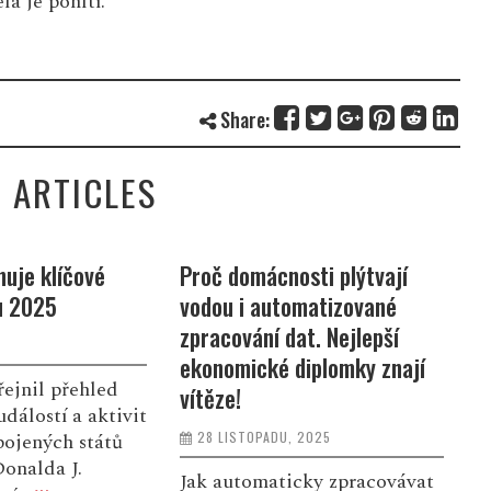
la je pohltí.
Share:
 ARTICLES
sti plýtvají
Pomozme rodině, která
M
omatizované
přišla o maminku a manželku
p
at. Nejlepší
p
6 LISTOPADU, 2025
diplomky znají
v
Sára celý život rozdávala
dobro kolem sebe a žila
 2025
podle motta „Dej a bude ti
Č
dáno.“ Byla milující mámou
t
cky zpracovávat