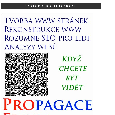
co
Vás
Reklama na internetu
zajímá