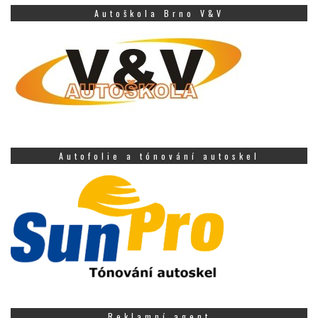
Autoškola Brno V&V
Autofolie a tónování autoskel
Reklamní agent