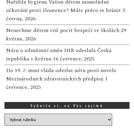
Nařídila hygiena Vašim dětem mimořádné
očkování proti žloutence? Máte právo se bránit
3
června, 2026
Nenechme dětem vzít pocit bezpečí ve školách
29
května, 2026
Nótu o odmítnutí změn IHR odeslala Česká
republika v květnu
16 července, 2025
Do 19. 7. musí vláda odeslat nótu proti novele
Mezinárodních zdravotnických předpisů
1
července, 2025
Vyberte si, co Vás zajímá
Vyberte
si,
co