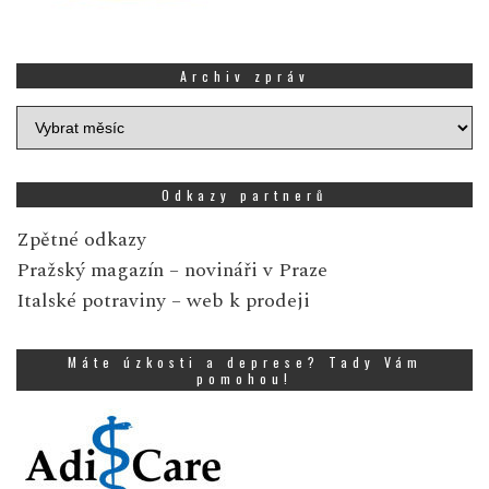
Archiv zpráv
Archiv
zpráv
Odkazy partnerů
Zpětné odkazy
Pražský magazín
– novináři v Praze
Italské potraviny
– web k prodeji
Máte úzkosti a deprese? Tady Vám
pomohou!