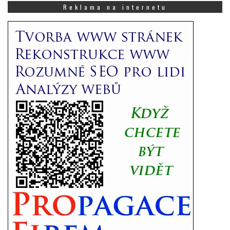
Vás
Reklama na internetu
zajímá