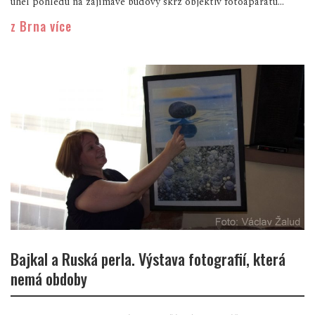
úhel pohledu na zajímavé budovy skrz objektiv fotoaparátu...
z Brna více
Bajkal a Ruská perla. Výstava fotografií, která
nemá obdoby