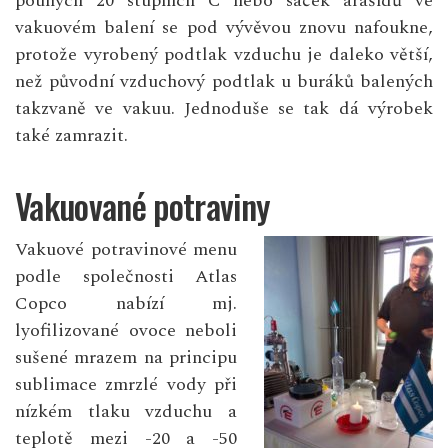
pouhých 20 stupních C nebo sáček arašídů ve
vakuovém balení se pod vývěvou znovu nafoukne,
protože vyrobený podtlak vzduchu je daleko větší,
než původní vzduchový podtlak u buráků balených
takzvaně ve vakuu. Jednoduše se tak dá výrobek
také zamrazit.
Vakuované potraviny
Vakuové potravinové menu
podle společnosti Atlas
Copco nabízí mj.
lyofilizované ovoce neboli
sušené mrazem na principu
sublimace zmrzlé vody při
nízkém tlaku vzduchu a
teplotě mezi -20 a -50