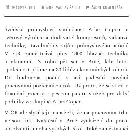
MGR. VÁCLAV ŽALUD
ŽÁDNÉ KOMENTÁŘE
30 ČERVNA, 2018
Švédská průmyslová společnost Atlas Copco je
světový výrobce a dodavatel kompresorů, vakuové
techniky, stavebních strojů a průmyslového nářadí.
V ČR zaměstnává přes 1300 hlavně techniků
a ekonomů. Z toho pět set v Brně, kde letos
společnost přijme na 30 lidí z ekonomických oborů.
Do budoucna počítá s asi padesáti novými
pracovními pozicemi za rok. Už proto, že se stará o
finanční procesy a pestrou paletu služeb pro další
podniky ve skupině Atlas Copco.
V ČR ale slyší její manažeři, že na pracovním trhu
nejsou lidi. Naštěstí v Brně vycházejí do praxe
absolventi mnoha vysokých škol. Také zaměstnanci