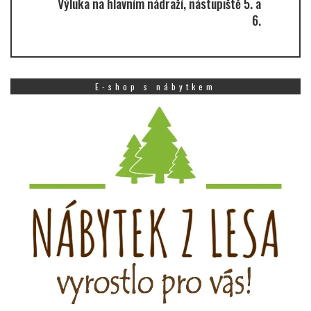
Výluka na hlavním nádraží, nástupiště 5. a
6.
E-shop s nábytkem