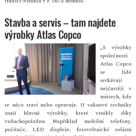
tradicí (vznikla v r. 1873) nemálo.
Stavba a servis – tam najdete
výrobky Atlas Copco
„S výrobky
společnosti
Atlas Copco
se lidé
setkávají
nejčastěji v
místech, kde
se něco staví nebo opravuje. U vakuové techniky
znají hlavně výrobky, které vznikly díky
vzduchoprázdnu. Například mobilní telefony,
počítače, LED displeje, fotovoltaické solární