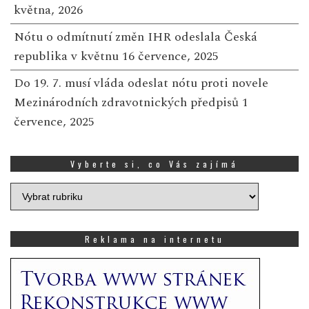
května, 2026
Nótu o odmítnutí změn IHR odeslala Česká
republika v květnu
16 července, 2025
Do 19. 7. musí vláda odeslat nótu proti novele
Mezinárodních zdravotnických předpisů
1
července, 2025
Vyberte si, co Vás zajímá
Vyberte
si,
co
Vás
Reklama na internetu
zajímá