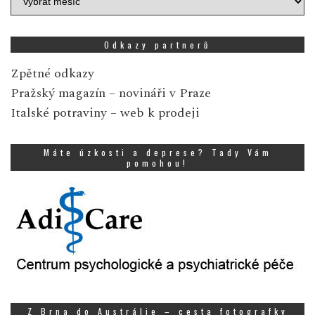
zpráv
Odkazy partnerů
Zpětné odkazy
Pražský magazín
– novináři v Praze
Italské potraviny
– web k prodeji
Máte úzkosti a deprese? Tady Vám
pomohou!
Z Brna do Austrálie – cesta fotografky