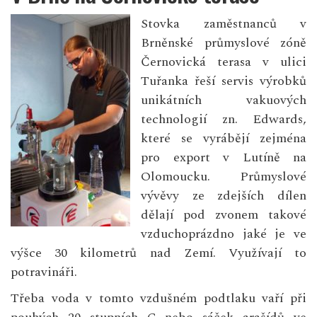
Stovka zaměstnanců v
Brněnské průmyslové zóně
Černovická terasa v ulici
Tuřanka řeší servis výrobků
unikátních vakuových
technologií zn. Edwards,
které se vyrábějí zejména
pro export v Lutíně na
Olomoucku. Průmyslové
vývěvy ze zdejších dílen
dělají pod zvonem takové
vzduchoprázdno jaké je ve
výšce 30 kilometrů nad Zemí. Využívají to
potravináři.
Třeba voda v tomto vzdušném podtlaku vaří při