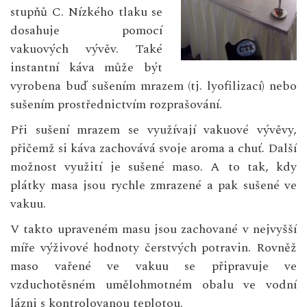
stupňů C. Nízkého tlaku se
dosahuje pomocí
vakuových vývěv. Také
instantní káva může být
vyrobena buď sušením mrazem (tj. lyofilizací) nebo
sušením prostřednictvím rozprašování.
Při sušení mrazem se využívají vakuové vývěvy,
přičemž si káva zachovává svoje aroma a chuť. Další
možnost využití je sušené maso. A to tak, kdy
plátky masa jsou rychle zmrazené a pak sušené ve
vakuu.
V takto upraveném masu jsou zachované v nejvyšší
míře výživové hodnoty čerstvých potravin. Rovněž
maso vařené ve vakuu se připravuje ve
vzduchotěsném umělohmotném obalu ve vodní
lázni s kontrolovanou teplotou.