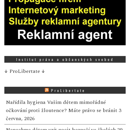
Institut práva a občanských svobod
↓
ProLibertate
↓
ProLibertate
Nařídila hygiena Vašim dětem mimořádné
očkování proti žloutence? Máte právo se bránit
3
června, 2026
Nenechme dětem vzít pocit bezpečí ve školách
29