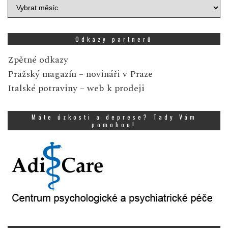
Archiv
zpráv
Odkazy partnerů
Zpětné odkazy
Pražský magazín
– novináři v Praze
Italské potraviny
– web k prodeji
Máte úzkosti a deprese? Tady Vám
pomohou!