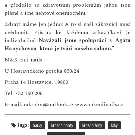
a předešlo se zdravotním problémům jakou jsou
plísně a jiné nehtové onemocnění.
Zdraví máme jen jedno! A to si naši zákazníci musí
uvědomit. Přístup ke každému zákazníkovi je
individuální.
Navázali jsme spolupráci s Agátu
Hanychovou, která je tváři našeho salonu.”
M&K enii-nails
U Hostavického potoka 830/24
Praha 14 Hostavice, 19800
Tel: 732 160 206
E-mail: mksalon@outlook.cz
www.mkeniinails.cz
Tags:
barvy
krásné nehty
krásné ženy
laky