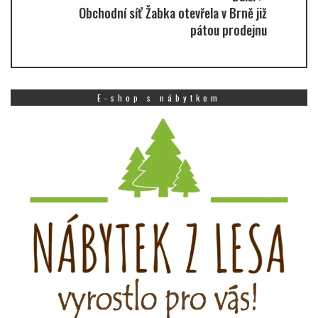
Obchodní síť Žabka otevřela v Brně již
pátou prodejnu
E-shop s nábytkem