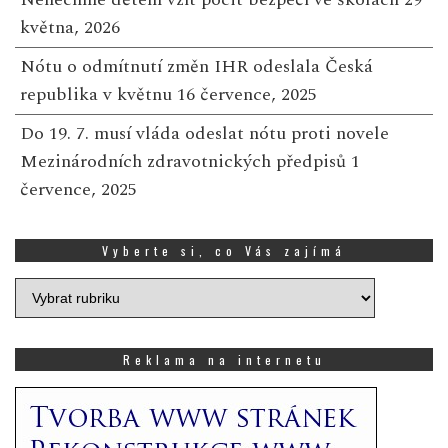
května, 2026
Nótu o odmítnutí změn IHR odeslala Česká
republika v květnu
16 července, 2025
Do 19. 7. musí vláda odeslat nótu proti novele
Mezinárodních zdravotnických předpisů
1
července, 2025
Vyberte si, co Vás zajímá
Vyberte
si,
co
Vás
Reklama na internetu
zajímá