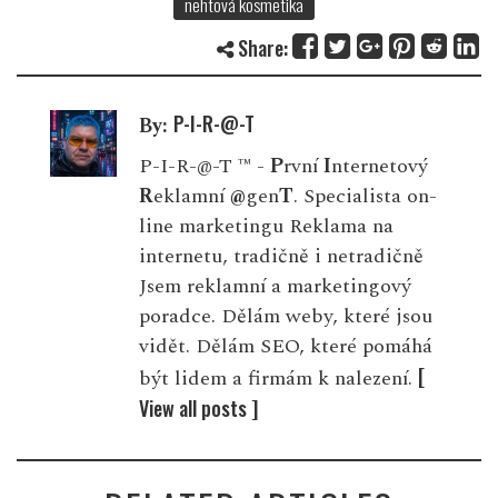
nehtová kosmetika
Share:
P-I-R-@-T
By:
P-I-R-@-T ™ -
P
rvní
I
nternetový
R
eklamní
@
gen
T
. Specialista on-
line marketingu Reklama na
internetu, tradičně i netradičně
Jsem reklamní a marketingový
poradce. Dělám weby, které jsou
vidět. Dělám SEO, které pomáhá
[
být lidem a firmám k nalezení.
View all posts ]