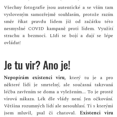
Všechny fotografie jsou autentické a se vším tam
vysloveným samozřejmě souhlasím, protože razím
směr říkat pravdu lidem již od začátku této
nesmyslné COVID kampaně proti lidem. Využití
strachu a bezmoci. LIdi se bojí a dají se lépe
ovládat!
Je tu vir? Ano je!
Nepopírám existenci viru,
který tu je a pro
některé lidi je smrtelný, ale současná takzvaná
léčba zavřením se doma a vyležením…. To je prostě
virová nákaza. Lék dle vlády není. Jen očkování.
Většina rozumných lidí ale nesouhlasí. Ti s kterými
jsem mluvil, psal či chatoval.
Existenci viru