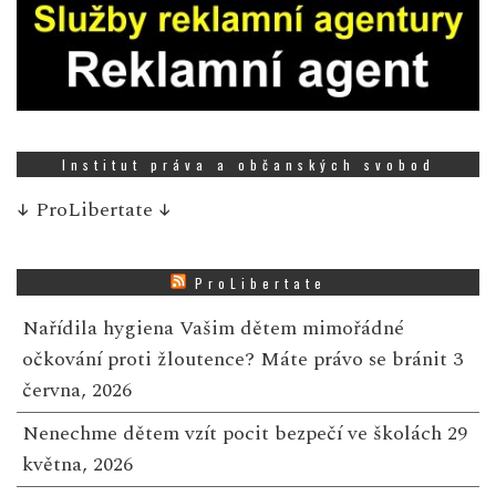
Institut práva a občanských svobod
↓
ProLibertate
↓
ProLibertate
Nařídila hygiena Vašim dětem mimořádné
očkování proti žloutence? Máte právo se bránit
3
června, 2026
Nenechme dětem vzít pocit bezpečí ve školách
29
května, 2026