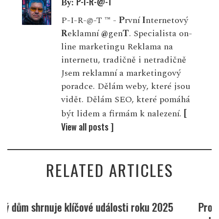
P-I-R-@-T
By:
P-I-R-@-T ™ -
P
rvní
I
nternetový
R
eklamní
@
gen
T
. Specialista on-
line marketingu Reklama na
internetu, tradičně i netradičně
Jsem reklamní a marketingový
poradce. Dělám weby, které jsou
vidět. Dělám SEO, které pomáhá
[
být lidem a firmám k nalezení.
View all posts ]
RELATED ARTICLES
Proč domácnosti plýtvají vodou i