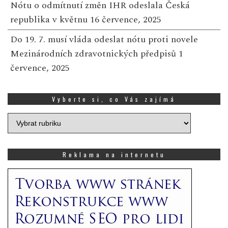
Nótu o odmítnutí změn IHR odeslala Česká
republika v květnu
16 července, 2025
Do 19. 7. musí vláda odeslat nótu proti novele
Mezinárodních zdravotnických předpisů
1
července, 2025
Vyberte si, co Vás zajímá
Vyberte
si,
co
Vás
Reklama na internetu
zajímá