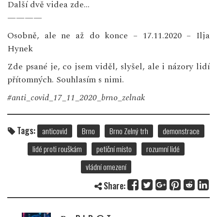
Další dvě videa zde…
————
Osobně, ale ne až do konce – 17.11.2020 – Ilja
Hynek
Zde psané je, co jsem viděl, slyšel, ale i názory lidí
přítomných. Souhlasím s nimi.
#anti_covid_17_11_2020_brno_zelnak
Tags:
anticovid
Brno
Brno Zelný trh
demonstrace
lidé proti rouškám
petiční místo
rozumní lidé
vládní omezení
Share: