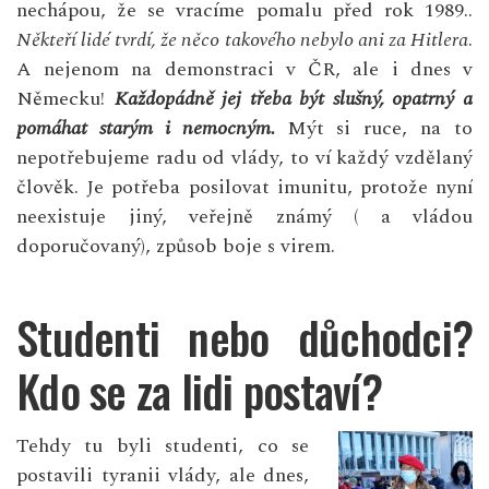
nechápou, že se vracíme pomalu před rok 1989..
Někteří lidé tvrdí, že něco takového nebylo ani za Hitlera
.
A nejenom na demonstraci v ČR, ale i dnes v
Německu
!
Každopádně jej třeba být slušný, opatrný a
pomáhat starým i nemocným.
Mýt si ruce, na to
nepotřebujeme radu od vlády, to ví každý vzdělaný
člověk. Je potřeba posilovat imunitu, protože nyní
neexistuje jiný, veřejně známý ( a vládou
doporučovaný), způsob boje s virem.
Studenti nebo důchodci?
Kdo se za lidi postaví?
Tehdy tu byli studenti, co se
postavili tyranii vlády, ale dnes,