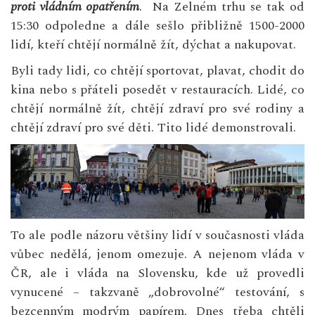
proti vládním opatřením
. Na Zelném trhu se tak od
15:30 odpoledne a dále sešlo přibližně 1500-2000
lidí, kteří chtějí normálně žít, dýchat a nakupovat.
Byli tady lidi, co chtějí sportovat, plavat, chodit do
kina nebo s přáteli posedět v restauracích. Lidé, co
chtějí normálně žít, chtějí zdraví pro své rodiny a
chtějí zdraví pro své děti. Tito lidé demonstrovali.
To ale podle názoru většiny lidí v současnosti vláda
vůbec nedělá, jenom omezuje. A nejenom vláda v
ČR, ale i vláda na Slovensku, kde už provedli
vynucené – takzvaně „dobrovolné“ testování, s
bezcenným modrým papírem. Dnes třeba chtěli