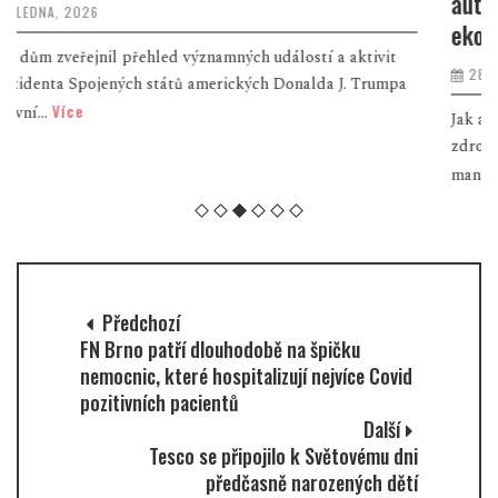
automatizované zpracování dat. Nejlepší
ekonomické diplomky znají vítěze!
28 LISTOPADU, 2025
Jak automaticky zpracovávat velké objemy dat z různých
zdrojů, jak optimalizovat IT procesy projektového
Více
managementu pom...
Předchozí
FN Brno patří dlouhodobě na špičku
nemocnic, které hospitalizují nejvíce Covid
pozitivních pacientů
Další
Tesco se připojilo k Světovému dni
předčasně narozených dětí