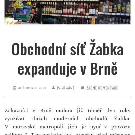
Obchodní síť Žabka
expanduje v Brně
P-I-R-@-T
ŽÁDNÉ KOMENTÁŘE
30 ČERVENCE, 2020
Zákazníci v Brně mohou již téměř dva roky
využívat služeb moderních obchodů Žabka.
V moravské metropoli jich je nyní v provozu
celkem 7. Ten poslední byl otevřen před měsícem