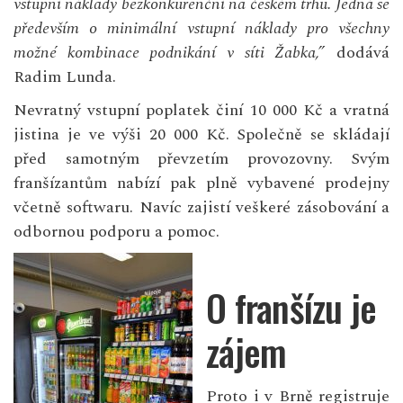
vstupní náklady bezkonkurenční na českém trhu. Jedná se
především o minimální vstupní náklady pro všechny
možné kombinace podnikání v síti Žabka,”
dodává
Radim Lunda.
Nevratný vstupní poplatek činí 10 000 Kč a vratná
jistina je ve výši 20 000 Kč. Společně se skládají
před samotným převzetím provozovny. Svým
franšízantům nabízí pak plně vybavené prodejny
včetně softwaru. Navíc zajistí veškeré zásobování a
odbornou podporu a pomoc.
O franšízu je
zájem
Proto i v Brně registruje