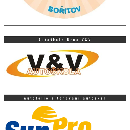
Autoškola Brno V&V
Autofolie a tónování autoskel