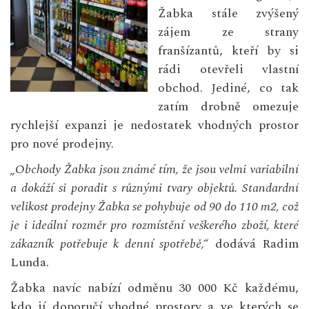
Žabka stále zvýšený
zájem ze strany
franšízantů, kteří by si
rádi otevřeli vlastní
obchod. Jediné, co tak
zatím drobně omezuje
rychlejší expanzi je nedostatek vhodných prostor
pro nové prodejny.
„Obchody Žabka jsou známé tím, že jsou velmi variabilní
a dokáží si poradit s různými tvary objektů. Standardní
velikost prodejny Žabka se pohybuje od 90 do 110 m2, což
je i ideální rozměr pro rozmístění veškerého zboží, které
zákazník potřebuje k denní spotřebě,“
dodává Radim
Lunda.
Žabka navíc nabízí odměnu 30 000 Kč každému,
kdo jí doporučí vhodné prostory a ve kterých se