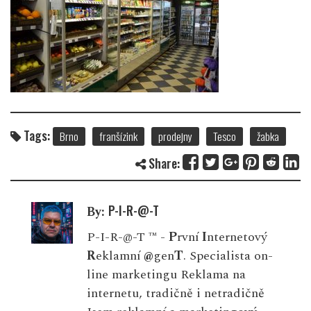
Tags:
Brno
franšízink
prodejny
Tesco
žabka
Share:
P-I-R-@-T
By:
P-I-R-@-T ™ -
P
rvní
I
nternetový
R
eklamní
@
gen
T
. Specialista on-
line marketingu Reklama na
internetu, tradičně i netradičně