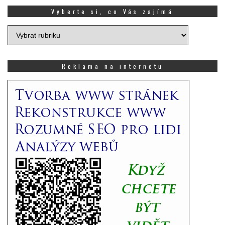
Vyberte si, co Vás zajímá
Vyberte
si,
co
Vás
Reklama na internetu
zajímá