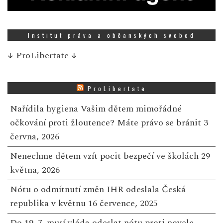
Institut práva a občanských svobod
↓
ProLibertate
↓
ProLibertate
Nařídila hygiena Vašim dětem mimořádné
očkování proti žloutence? Máte právo se bránit
3
června, 2026
Nenechme dětem vzít pocit bezpečí ve školách
29
května, 2026
Nótu o odmítnutí změn IHR odeslala Česká
republika v květnu
16 července, 2025
Do 19. 7. musí vláda odeslat nótu proti novele