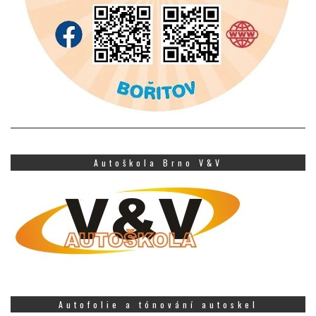
Autoškola Brno V&V
Autofolie a tónování autoskel