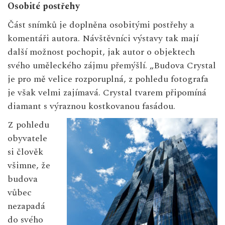
Osobité postřehy
Část snímků je doplněna osobitými postřehy a
komentáři autora. Návštěvníci výstavy tak mají
další možnost pochopit, jak autor o objektech
svého uměleckého zájmu přemýšlí. „Budova Crystal
je pro mě velice rozporuplná, z pohledu fotografa
je však velmi zajímavá. Crystal tvarem připomíná
diamant s výraznou kostkovanou fasádou.
Z pohledu
obyvatele
si člověk
všimne, že
budova
vůbec
nezapadá
do svého