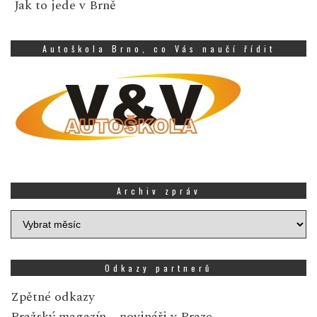
Jak to jede v Brně
Autoškola Brno, co Vás naučí řídit
Archiv zpráv
Archiv
zpráv
Odkazy partnerů
Zpětné odkazy
Pražský magazín
– novináři v Praze