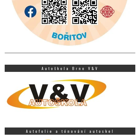
Autoškola Brno V&V
Autofolie a tónování autoskel