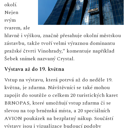
okolí.
Nejen
svým
tvarem, ale
hlavně i výškou, značně přesahuje okolní městskou
zástavbu, takže tvoří velmi výraznou dominantu
pražské čtvrti Vinohrady,“ komentuje například
Šebek snímek nazvaný Crystal.
Výstava až do 19. května
Vstup na výstavu, která potrvá až do neděle 19.
května, je zdarma. Návštěvníci se také mohou
zapojit do soutěže o celkem 20 turistických karet
BRNOPAS, které umožňují vstup zdarma či se
slevou na top brněnská místa, a 20 speciálních
AVION poukázek na bezplatný nákup. Součástí
výstavy jsou i vizualizace budoucí podoby