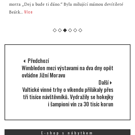
motta „Dej a bude ti dáno.“ Byla milující mámou devítileté
Více
Beátk...
Předchozí
Wimbledon mezi výstavami na dva dny opět
ovládne Jižní Moravu
Další
Valtické vinné trhy o víkendu přilákaly přes
tři tisíce návštěvníků. Vydražily se hokejky
i šampioni vín za 30 tisíc korun
E-shop s nábytkem