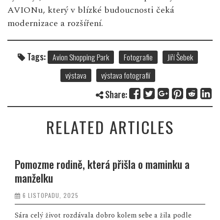
AVIONu, který v blízké budoucnosti čeká
modernizace a rozšíření.
Tags:
Avion Shopping Park
Fotografie
Jiří Šebek
výstava
výstava fotografií
Share:
RELATED ARTICLES
Pomozme rodině, která přišla o maminku a
manželku
6 LISTOPADU, 2025
Sára celý život rozdávala dobro kolem sebe a žila podle