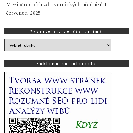
Mezinárodních zdravotnických předpisů
1
července, 2025
Vyberte si, co Vás zajímá
Vyberte
si,
co
Vás
Reklama na internetu
zajímá