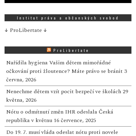
Institut práva a občanských svobod
↓
ProLibertate
↓
ProLibertate
Nařídila hygiena Vašim dětem mimořádné
očkování proti žloutence? Máte právo se bránit
3
června, 2026
Nenechme dětem vzít pocit bezpečí ve školách
29
května, 2026
Nótu o odmítnutí změn IHR odeslala Česká
republika v květnu
16 července, 2025
Do 19. 7. musí vláda odeslat nótu proti novele