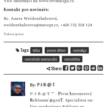
Více informací na
www.revmaliga.cz
.
Kontakt pro novináře:
Bc. Aneta Weidenthalerová,
weidenthalerova@mavepr.cz, +420 732 358 124
Tisková zpráva
Tags:
léčba
pomoc dětem
revmaliga
revmatické onemocnění
revmatitida
Share:
P-I-R-@-T
By:
P-I-R-@-T ™ -
P
rvní
I
nternetový
R
eklamní
@
gen
T
. Specialista on-
line marketingu Reklama na