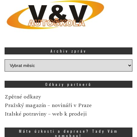
Archiv zpráv
Archiv
zpráv
Odkazy partnerů
Zpětné odkazy
Pražský magazín
– novináři v Praze
Italské potraviny
– web k prodeji
Máte úzkosti a deprese? Tady Vám
pomohou!