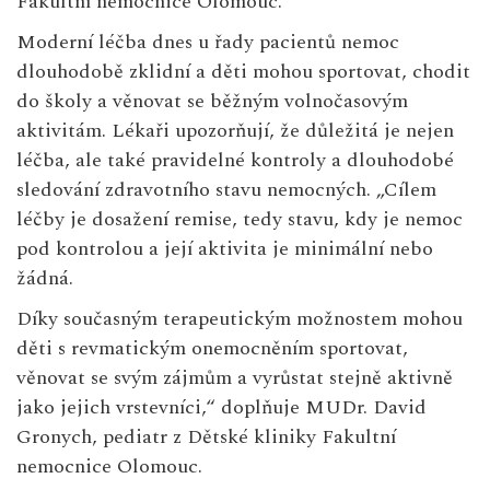
Fakultní nemocnice Olomouc.
Moderní léčba dnes u řady pacientů nemoc
dlouhodobě zklidní a děti mohou sportovat, chodit
do školy a věnovat se běžným volnočasovým
aktivitám. Lékaři upozorňují, že důležitá je nejen
léčba, ale také pravidelné kontroly a dlouhodobé
sledování zdravotního stavu nemocných. „Cílem
léčby je dosažení remise, tedy stavu, kdy je nemoc
pod kontrolou a její aktivita je minimální nebo
žádná.
Díky současným terapeutickým možnostem mohou
děti s revmatickým onemocněním sportovat,
věnovat se svým zájmům a vyrůstat stejně aktivně
jako jejich vrstevníci,“ doplňuje MUDr. David
Gronych, pediatr z Dětské kliniky Fakultní
nemocnice Olomouc.