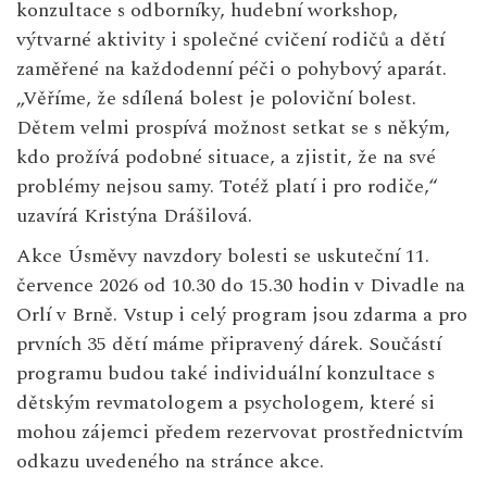
konzultace s odborníky, hudební workshop,
výtvarné aktivity i společné cvičení rodičů a dětí
zaměřené na každodenní péči o pohybový aparát.
„Věříme, že sdílená bolest je poloviční bolest.
Dětem velmi prospívá možnost setkat se s někým,
kdo prožívá podobné situace, a zjistit, že na své
problémy nejsou samy. Totéž platí i pro rodiče,“
uzavírá Kristýna Drášilová.
Akce Úsměvy navzdory bolesti se uskuteční 11.
července 2026 od 10.30 do 15.30 hodin v Divadle na
Orlí v Brně. Vstup i celý program jsou zdarma a pro
prvních 35 dětí máme připravený dárek. Součástí
programu budou také individuální konzultace s
dětským revmatologem a psychologem, které si
mohou zájemci předem rezervovat prostřednictvím
odkazu uvedeného na stránce akce.