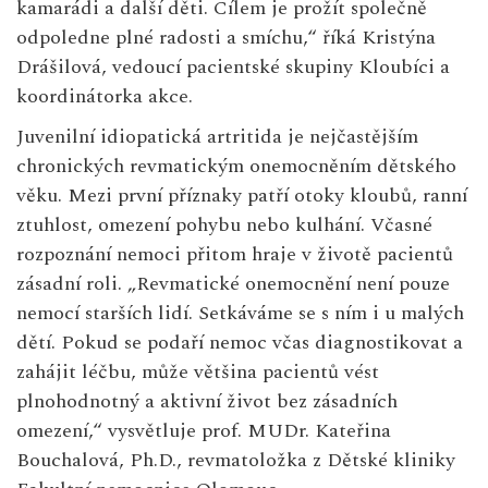
kamarádi a další děti. Cílem je prožít společně
odpoledne plné radosti a smíchu,“ říká Kristýna
Drášilová, vedoucí pacientské skupiny Kloubíci a
koordinátorka akce.
Juvenilní idiopatická artritida je nejčastějším
chronických revmatickým onemocněním dětského
věku. Mezi první příznaky patří otoky kloubů, ranní
ztuhlost, omezení pohybu nebo kulhání. Včasné
rozpoznání nemoci přitom hraje v životě pacientů
zásadní roli. „Revmatické onemocnění není pouze
nemocí starších lidí. Setkáváme se s ním i u malých
dětí. Pokud se podaří nemoc včas diagnostikovat a
zahájit léčbu, může většina pacientů vést
plnohodnotný a aktivní život bez zásadních
omezení,“ vysvětluje prof. MUDr. Kateřina
Bouchalová, Ph.D., revmatoložka z Dětské kliniky