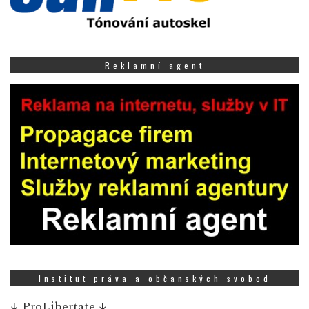
Reklamní agent
Institut práva a občanských svobod
↓
ProLibertate
↓