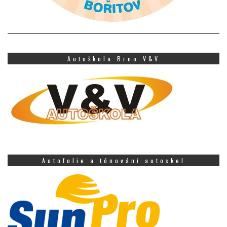
Autoškola Brno V&V
Autofolie a tónování autoskel