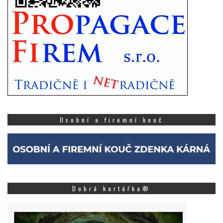
Osobní a firemní kouč
Dobrá kartářka®