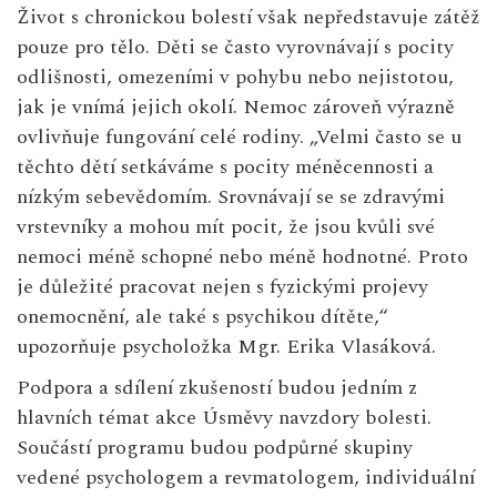
Život s chronickou bolestí však nepředstavuje zátěž
pouze pro tělo. Děti se často vyrovnávají s pocity
odlišnosti, omezeními v pohybu nebo nejistotou,
jak je vnímá jejich okolí. Nemoc zároveň výrazně
ovlivňuje fungování celé rodiny. „Velmi často se u
těchto dětí setkáváme s pocity méněcennosti a
nízkým sebevědomím. Srovnávají se se zdravými
vrstevníky a mohou mít pocit, že jsou kvůli své
nemoci méně schopné nebo méně hodnotné. Proto
je důležité pracovat nejen s fyzickými projevy
onemocnění, ale také s psychikou dítěte,“
upozorňuje psycholožka Mgr. Erika Vlasáková.
Podpora a sdílení zkušeností budou jedním z
hlavních témat akce Úsměvy navzdory bolesti.
Součástí programu budou podpůrné skupiny
vedené psychologem a revmatologem, individuální