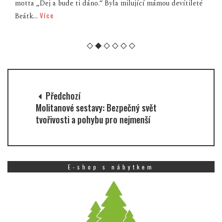
motta „Dej a bude ti dáno.“ Byla milující mámou devítileté
Více
Beátk...
Předchozí
Molitanové sestavy: Bezpečný svět
tvořivosti a pohybu pro nejmenší
E-shop s nábytkem