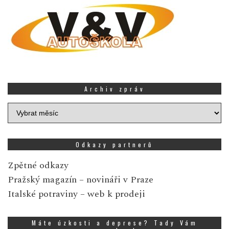
Archiv zpráv
Archiv
zpráv
Odkazy partnerů
Zpětné odkazy
Pražský magazín
– novináři v Praze
Italské potraviny
– web k prodeji
Máte úzkosti a deprese? Tady Vám