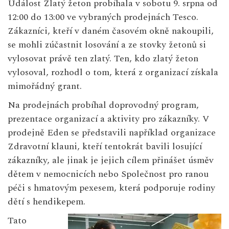
Událost Zlatý žeton probíhala v sobotu 9. srpna od
12:00 do 13:00 ve vybraných prodejnách Tesco.
Zákazníci, kteří v daném časovém okně nakoupili,
se mohli zúčastnit losování a ze stovky žetonů si
vylosovat právě ten zlatý. Ten, kdo zlatý žeton
vylosoval, rozhodl o tom, která z organizací získala
mimořádný grant.
Na prodejnách probíhal doprovodný program,
prezentace organizací a aktivity pro zákazníky. V
prodejně Eden se představili například organizace
Zdravotní klauni, kteří tentokrát bavili losující
zákazníky, ale jinak je jejich cílem přinášet úsměv
dětem v nemocnicích nebo Společnost pro ranou
péči s hmatovým pexesem, která podporuje rodiny
dětí s hendikepem.
Tato