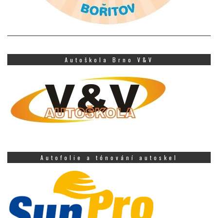
Autoškola Brno V&V
Autofolie a tónování autoskel