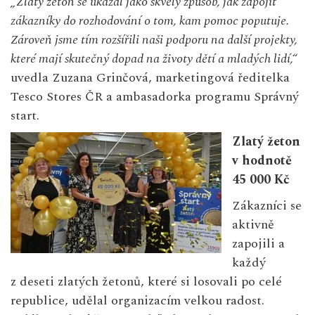
„Zlatý žeton se ukázal jako skvělý způsob, jak zapojit
zákazníky do rozhodování o tom, kam pomoc poputuje.
Zároveň jsme tím rozšířili naši podporu na další projekty,
které mají skutečný dopad na životy dětí a mladých lidí,“
uvedla Zuzana Grinčová, marketingová ředitelka
Tesco Stores ČR a ambasadorka programu Správný
start.
Zlatý žeton
v
hodnotě
45
000 Kč
Zákazníci se
aktivně
zapojili a
každý
z deseti zlatých žetonů, které si losovali po celé
republice, udělal organizacím velkou radost.