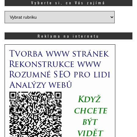
Vyberte si, co Vás zajímá
Vyberte
si,
co
Vás
Reklama na internetu
zajímá