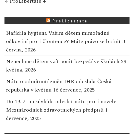
↓
ProLibertate
↓
ProLibertate
Nařídila hygiena Vašim dětem mimořádné
očkování proti žloutence? Máte právo se bránit
3
června, 2026
Nenechme dětem vzít pocit bezpečí ve školách
29
května, 2026
Nótu o odmítnutí změn IHR odeslala Česká
republika v květnu
16 července, 2025
Do 19. 7. musí vláda odeslat nótu proti novele
Mezinárodních zdravotnických předpisů
1
července, 2025