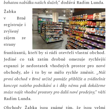
bohatou nabídku našich služeb,“
dodává Radim Lunda.
Žabka
v Brně
registruje i
zvýšený
zájem ze
strany
franšízantů, kteří by si rádi otevřeli vlastní obchod.
Jediné co tak zatím drobně omezuje rychlejší
expanzi je nedostatek vhodných prostor pro nové
obchody, ale i to by se mělo rychle změnit.
„Náš
první obchod v Brně určitě pomůže přiblížit a zviditelnit
koncept našeho podnikání a i díky němu pak dokážeme
snáze najít vhodné prostory pro další nové prodejny,“
věří
Radim Lunda.
Obchody Žabka jsou známé tím, že jsou velmi