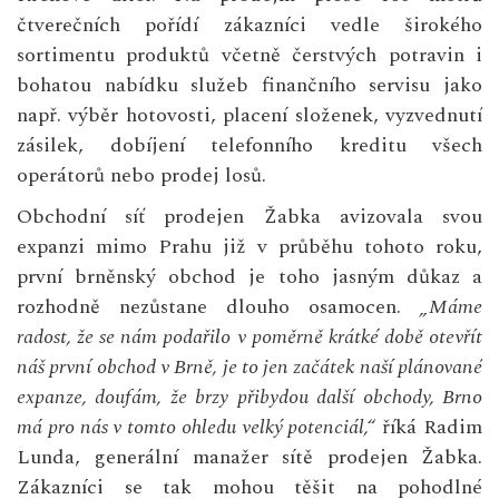
čtverečních pořídí zákazníci vedle širokého
sortimentu produktů včetně čerstvých potravin i
bohatou nabídku služeb finančního servisu jako
např. výběr hotovosti, placení složenek, vyzvednutí
zásilek, dobíjení telefonního kreditu všech
operátorů nebo prodej losů.
Obchodní síť prodejen Žabka avizovala svou
expanzi mimo Prahu již v průběhu tohoto roku,
první brněnský obchod je toho jasným důkaz a
rozhodně nezůstane dlouho osamocen.
„Máme
radost, že se nám podařilo v poměrně krátké době otevřít
náš první obchod v Brně, je to jen začátek naší plánované
expanze, doufám, že brzy přibydou další obchody, Brno
má pro nás v tomto ohledu velký potenciál,“
říká Radim
Lunda, generální manažer sítě prodejen Žabka.
Zákazníci se tak mohou těšit na pohodlné