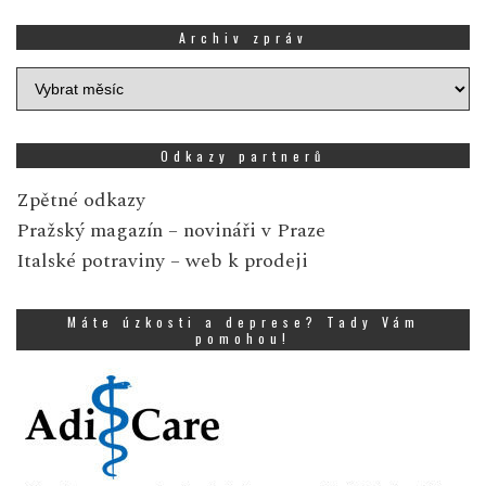
Archiv zpráv
Archiv
zpráv
Odkazy partnerů
Zpětné odkazy
Pražský magazín
– novináři v Praze
Italské potraviny
– web k prodeji
Máte úzkosti a deprese? Tady Vám
pomohou!