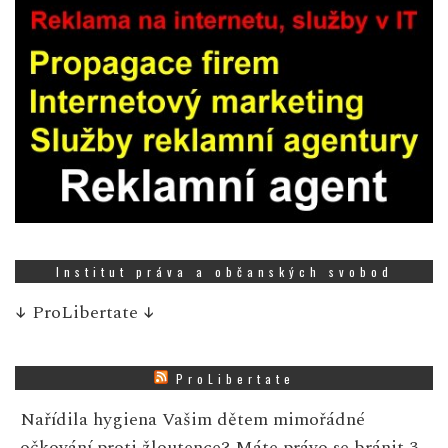
Institut práva a občanských svobod
↓
ProLibertate
↓
ProLibertate
Nařídila hygiena Vašim dětem mimořádné
očkování proti žloutence? Máte právo se bránit
3