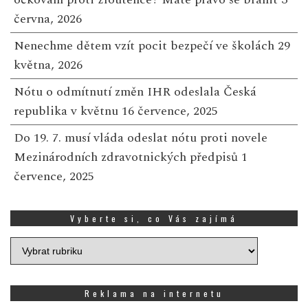
června, 2026
Nenechme dětem vzít pocit bezpečí ve školách
29
května, 2026
Nótu o odmítnutí změn IHR odeslala Česká
republika v květnu
16 července, 2025
Do 19. 7. musí vláda odeslat nótu proti novele
Mezinárodních zdravotnických předpisů
1
července, 2025
Vyberte si, co Vás zajímá
Vyberte
si,
co
Vás
Reklama na internetu