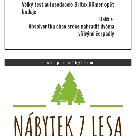
Velký test autosedaček: Britax Römer opět
boduje
Další
Absolventka chce srdce nahradit dvěma
vířivými čerpadly
E-shop s nábytkem