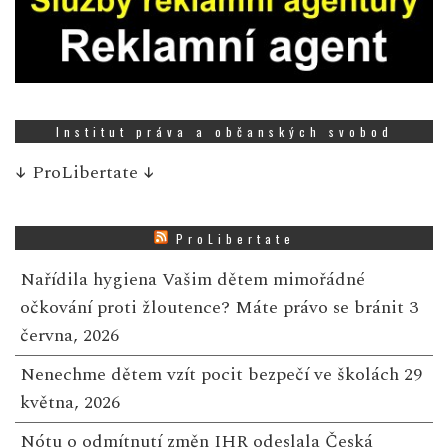
Institut práva a občanských svobod
↓
ProLibertate
↓
ProLibertate
Nařídila hygiena Vašim dětem mimořádné
očkování proti žloutence? Máte právo se bránit
3
června, 2026
Nenechme dětem vzít pocit bezpečí ve školách
29
května, 2026
Nótu o odmítnutí změn IHR odeslala Česká