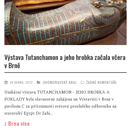
Výstava Tutanchamon a jeho hrobka začala včera
v Brně
JIHOMORAVSKÝ KRAJ
ŽÁDNÉ KOMENTÁŘE
28 DUBNA, 2022
Unikátní výstava TUTANCHAMON - JEHO HROBKA A
POKLADY byla slavnostně zahájena na Výstavišti v Brně v
pavilonu C za přítomnosti světově proslulého odborníka na
starověký Egypt Dr Zahi...
z Brna více