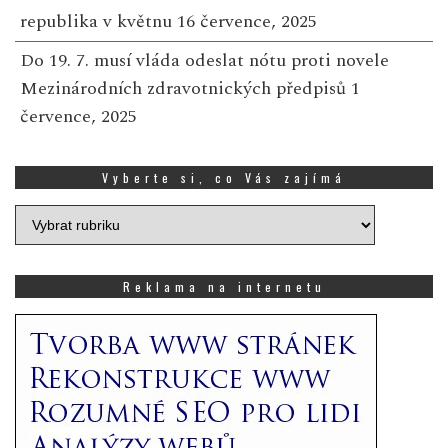
republika v květnu
16 července, 2025
Do 19. 7. musí vláda odeslat nótu proti novele
Mezinárodních zdravotnických předpisů
1
července, 2025
Vyberte si, co Vás zajímá
Vyberte
si,
co
Vás
Reklama na internetu
zajímá