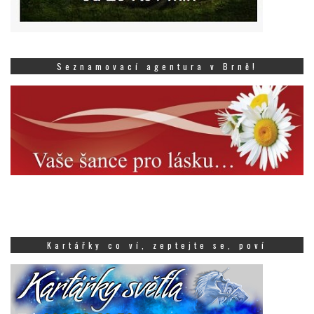
Seznamovací agentura v Brně!
Kartářky co ví, zeptejte se, poví