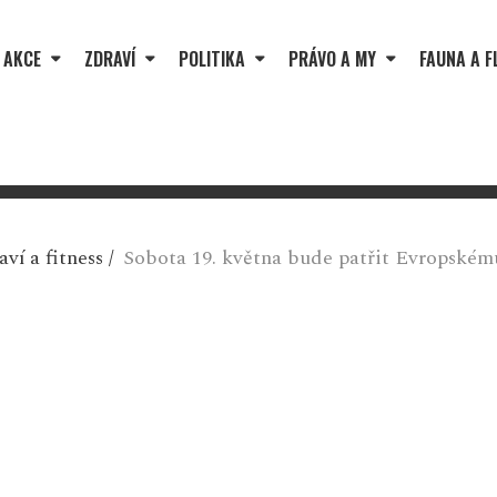
 AKCE
ZDRAVÍ
POLITIKA
PRÁVO A MY
FAUNA A F
ví a fitness
/
Sobota 19. května bude patřit Evropském