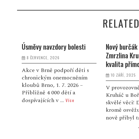
RELATED
i
Nový burčák na stánku
Čokoládový f
Zmrzlina Kruháč: Poctivost a
u Brna 2024
kvalita přímo z hroznů
3 LISTOPADU, 
 s
10 ZÁŘÍ, 2025
ím
Navštívil js
festival ve S
V provozovně Zmrzlina
Byl krásný s
Kruháč u Bořitova se dějí
den. Všude b
skvělé věci! Do nabídky
čokolády, ale 
kromě osvěžující zmrzliny
nově přibyl také první...
Více