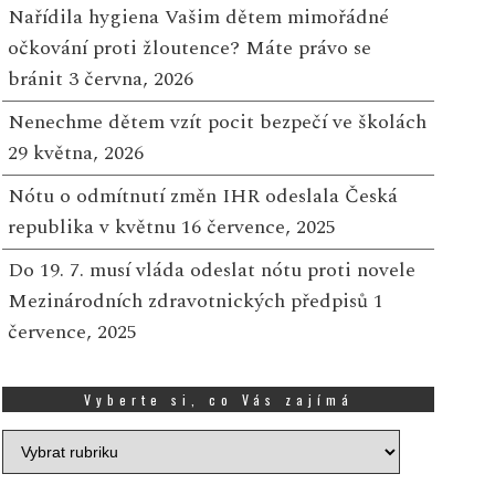
Nařídila hygiena Vašim dětem mimořádné
očkování proti žloutence? Máte právo se
bránit
3 června, 2026
Nenechme dětem vzít pocit bezpečí ve školách
29 května, 2026
eská populace vymírá –
Už to začalo!! Co? Jah
mělé oplodnění brzdí pád
zmrzlina přece!
Nótu o odmítnutí změn IHR odeslala Česká
republika v květnu
16 července, 2025
3 ZÁŘÍ, 2024
28 KVĚTNA, 2024
Do 19. 7. musí vláda odeslat nótu proti novele
rno, 2. září 2024 – Dnes míří
Tak už to začalo! Ptáte
Mezinárodních zdravotnických předpisů
1
o lavic prvních tříd přes 100
No přece letošní sklize
července, 2025
00 dětí. Přestože zní číslo
českých jahod… No a u 
ctyhodně, každý rok
z nich mícháme tu nejle
nožství...
mí...
Více
Více
Vyberte si, co Vás zajímá
Vyberte
si,