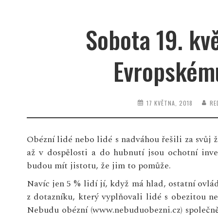
Sobota 19. kv
Evropskému
17 KVĚTNA, 2018
RE
Obézní lidé nebo lidé s nadváhou řešili za svůj ž
až v dospělosti a do hubnutí jsou ochotní inve
budou mít jistotu, že jim to pomůže.
Navíc jen 5 % lidí jí, když má hlad, ostatní ovlá
z dotazníku, který vyplňovali lidé s obezitou n
Nebudu obézní (www.nebuduobezni.cz) společně s