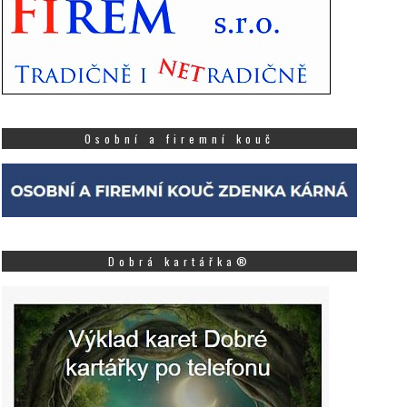
Osobní a firemní kouč
Dobrá kartářka®