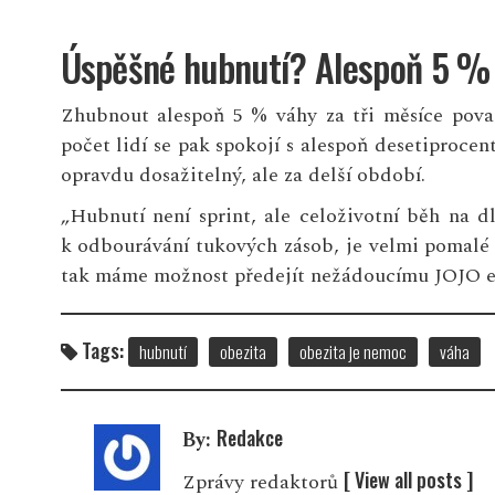
Úspěšné hubnutí? Alespoň 5 % 
Zhubnout alespoň 5 % váhy za tři měsíce považ
počet lidí se pak spokojí s alespoň desetiproce
opravdu dosažitelný, ale za delší období.
„Hubnutí není sprint, ale celoživotní běh na 
k odbourávání tukových zásob, je velmi pomalé a
tak máme možnost předejít nežádoucímu JOJO e
Tags:
hubnutí
obezita
obezita je nemoc
váha
Redakce
By:
[ View all posts ]
Zprávy redaktorů