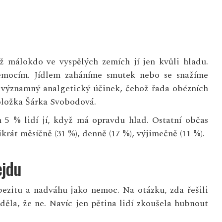
málokdo ve vyspělých zemích jí jen kvůli hladu.
 emocím. Jídlem zaháníme smutek nebo se snažíme
 i významný analgetický účinek, čehož řada obézních
oložka Šárka Svobodová.
en 5 % lidí jí, když má opravdu hlad. Ostatní občas
krát měsíčně (31 %), denně (17 %), výjimečně (11 %).
ejdu
obezitu a nadváhu jako nemoc. Na otázku, zda řešili
ěděla, že ne. Navíc jen pětina lidí zkoušela hubnout