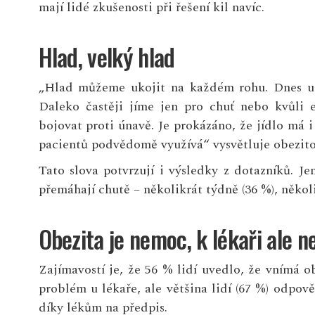
mají lidé zkušenosti při řešení kil navíc.
Hlad, velký hlad
„Hlad můžeme ukojit na každém rohu. Dnes už 
Daleko častěji jíme jen pro chuť nebo kvůli
bojovat proti únavě. Je prokázáno, že jídlo má
pacientů podvědomě využívá“ vysvětluje obezit
Tato slova potvrzují i výsledky z dotazníků. J
přemáhají chutě – několikrát týdně (36 %), několi
Obezita je nemoc, k lékaři ale n
Zajímavostí je, že 56 % lidí uvedlo, že vnímá 
problém u lékaře, ale většina lidí (67 %) odpov
díky lékům na předpis.