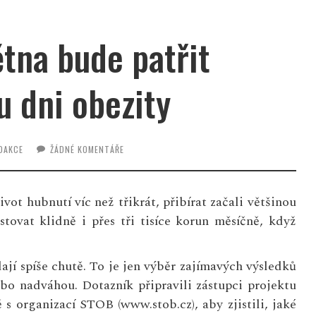
ětna bude patřit
 dni obezity
DAKCE
ŽÁDNÉ KOMENTÁŘE
ivot hubnutí víc než třikrát, přibírat začali většinou
stovat klidně i přes tři tisíce korun měsíčně, když
dají spíše chutě. To je jen výběr zajímavých výsledků
ebo nadváhou. Dotazník připravili zástupci projektu
 organizací STOB (www.stob.cz), aby zjistili, jaké