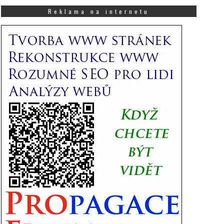
co
Vás
Reklama na internetu
zajímá