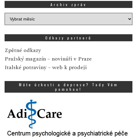
Archiv zpráv
Archiv
zpráv
Odkazy partnerů
Zpětné odkazy
Pražský magazín
– novináři v Praze
Italské potraviny
– web k prodeji
Máte úzkosti a deprese? Tady Vám
pomohou!