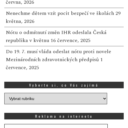
června, 2026
Nenechme dětem vzít pocit bezpečí ve školách
29
května, 2026
Nótu o odmítnutí změn IHR odeslala Česká
republika v květnu
16 července, 2025
Do 19. 7. musí vláda odeslat nótu proti novele
Mezinárodních zdravotnických předpisů
1
července, 2025
Vyberte si, co Vás zajímá
Vyberte
si,
co
Vás
Reklama na internetu
zajímá