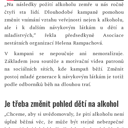
„Na následky požití alkoholu zemře u nás ročně
čtyři sta lidí. Dlouhodobé kampaně pomohou
změnit vnímání vztahu veřejnosti nejen k alkoholu,
ale i k dalším návykovým látkám u dětí a
mladistvých,“ řekla předsedkyně Asociace
nestátních organizací Helena Rampachová.
V kampani se nepoučuje ani nemoralizuje.
Základem jsou soutěže a motivační videa patronů
na sociálních sítích, kde kampaň běží. Změnit
postoj mladé generace k návykovým látkám je totiž
podle odborníků běh na dlouhou trať.
Je třeba změnit pohled dětí na alkohol
„Chceme, aby si uvědomovaly, že pití alkoholu není
úplně běžná věc, že může být stejně nebezpečné