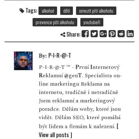
Tags:
alkohol
děti
omezit pití alkoholu
prevence pití alkoholu
youtubeři
Share:
P-I-R-@-T
By:
P-I-R-@-T ™ -
P
rvní
I
nternetový
R
eklamní
@
gen
T
. Specialista on-
line marketingu Reklama na
internetu, tradičně i netradičně
Jsem reklamní a marketingový
poradce. Dělám weby, které jsou
vidět. Dělám SEO, které pomáhá
[
být lidem a firmám k nalezení.
View all posts ]