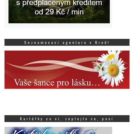
Seznamovací agentura v Brně!
Kartářky co ví, zeptejte se, poví