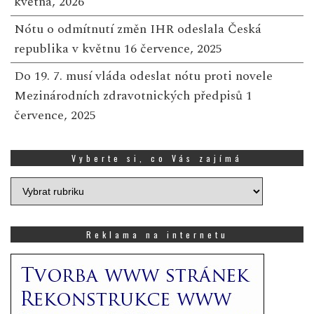
května, 2026
Nótu o odmítnutí změn IHR odeslala Česká
republika v květnu
16 července, 2025
Do 19. 7. musí vláda odeslat nótu proti novele
Mezinárodních zdravotnických předpisů
1
července, 2025
Vyberte si, co Vás zajímá
Vyberte
si,
co
Vás
Reklama na internetu
zajímá