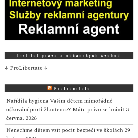
Institut práva a občanských svobod
↓
ProLibertate
↓
ProLibertate
Nařídila hygiena Vašim dětem mimořádné
očkování proti žloutence? Máte právo se bránit
3
června, 2026
Nenechme dětem vzít pocit bezpečí ve školách
29