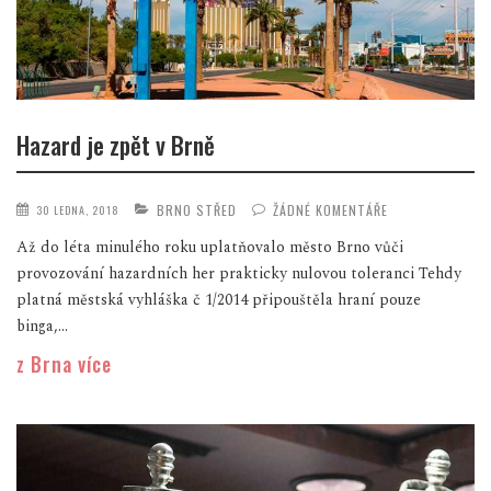
Hazard je zpět v Brně
BRNO STŘED
ŽÁDNÉ KOMENTÁŘE
30 LEDNA, 2018
Až do léta minulého roku uplatňovalo město Brno vůči
provozování hazardních her prakticky nulovou toleranci Tehdy
platná městská vyhláška č 1/2014 připouštěla hraní pouze
binga,...
z Brna více