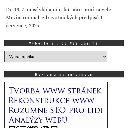
Do 19. 7. musí vláda odeslat nótu proti novele
Mezinárodních zdravotnických předpisů
1
července, 2025
Vyberte si, co Vás zajímá
Vyberte
si,
co
Vás
Reklama na internetu
zajímá