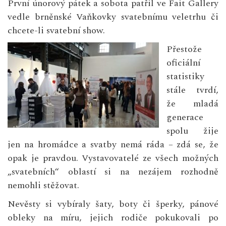
První únorový pátek a sobota patřil ve Fait Gallery
vedle brněnské Vaňkovky svatebnímu veletrhu či
chcete-li svatební show.
Přestože
oficiální
statistiky
stále tvrdí,
že mladá
generace
spolu žije
jen na hromádce a svatby nemá ráda – zdá se, že
opak je pravdou. Vystavovatelé ze všech možných
„svatebních“ oblastí si na nezájem rozhodně
nemohli stěžovat.
Nevěsty si vybíraly šaty, boty či šperky, pánové
obleky na míru, jejich rodiče pokukovali po