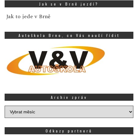
Jak se v Brně jezdí?
Jak to jede v Brně
Autoškola Brno, co Vás naučí řídit
Archiv zpráv
Archiv
zpráv
Odkazy partnerů