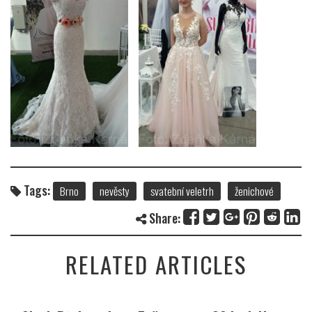
Tags:
Brno
nevěsty
svatební veletrh
ženichové
Share:
RELATED ARTICLES