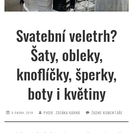
Svatební veletrh?
Šaty, obleky,
knoflíčky, šperky,
boty i květiny
PHDR. ZDEŇKA KÁRNÁ
ŽÁDNÉ KOMENTÁŘE
8 ÚNORA, 2018