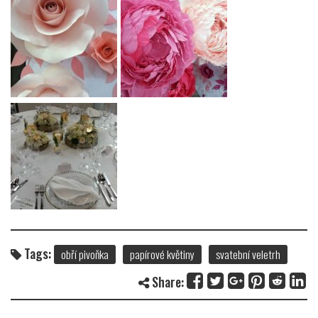
Tags:
obří pivoňka
papírové květiny
svatební veletrh
Share: