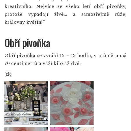
kreativního. Nejvíce ze všeho letí obří pivoňky,
protože vypadají živě… a samozřejmě růže,
královny květin!“
Obří pivoňka
Obří pivoňka se vyrábí 12 – 15 hodin, v průměru má
70 centimetrů a váží kilo až dvě.
(zk)