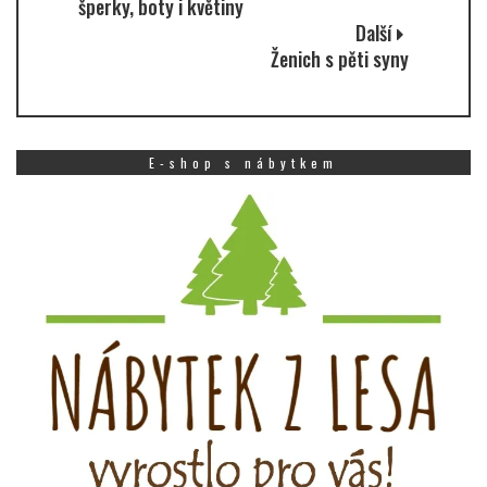
šperky, boty i květiny
Další
Ženich s pěti syny
E-shop s nábytkem