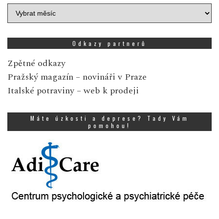
Archiv
zpráv
Odkazy partnerů
Zpětné odkazy
Pražský magazín
– novináři v Praze
Italské potraviny
– web k prodeji
Máte úzkosti a deprese? Tady Vám
pomohou!