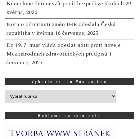
Nenechme dětem vzít pocit bezpečí ve školách
29
května, 2026
Nótu o odmítnutí změn IHR odeslala Česká
republika v květnu
16 července, 2025
Do 19. 7. musí vláda odeslat nótu proti novele
Mezinárodních zdravotnických předpisů
1
července, 2025
Vyberte si, co Vás zajímá
Vyberte
si,
co
Vás
Reklama na internetu
zajímá