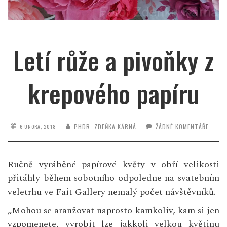
Letí růže a pivoňky z
krepového papíru
PHDR. ZDEŇKA KÁRNÁ
ŽÁDNÉ KOMENTÁŘE
6 ÚNORA, 2018
Ručně vyráběné papírové květy v obří velikosti
přitáhly během sobotního odpoledne na svatebním
veletrhu ve Fait Gallery nemalý počet návštěvníků.
„Mohou se aranžovat naprosto kamkoliv, kam si jen
vzpomenete, vyrobit lze jakkoli velkou květinu