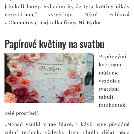
jakékoli barvy. Výhodou je, že tyto květiny nikdy
nezestárnou,“ vysvětluje Nikol Falíková
z Chomutova, majitelka firmy Ni-Kytka.
Papírové květiny na svatbu
Papírovými
květinami
můžeme
vyzdobit
svatební
tabuli,
fotokoutek,
celé prostředí.
„Nápad vznikl v mé hlavě, i když jsme původně
zubní technik, vždycky jsem chtěla dělat něco