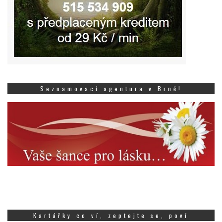
Seznamovací agentura v Brně!
Kartářky co ví, zeptejte se, poví