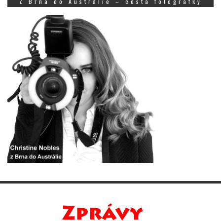
Z Brna do Austrálie – cesta fotografky