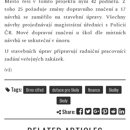
Město řeší v tomto projektu nyní 42 podnětů. Z
toho 25 požaduje změny dopravního značení a 17
návrhů se zaměřilo na stavební úpravy. Všechny
návrhy projednávají magistrátní úředníci s Policií
ČR. Nové dopravní značení u škol dle místních
návrhů se uskuteční v únoru.
U stavebních úprav připravují radniční pracovníci
zadání veřejných zakázek.
(vž)
Tags:
Brno střed
dotace pro školy
finance
školky
školy
Share: