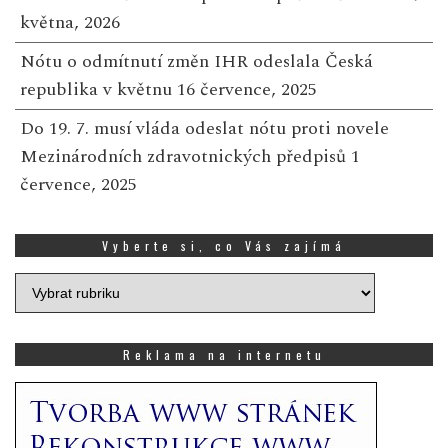
května, 2026
Nótu o odmítnutí změn IHR odeslala Česká
republika v květnu
16 července, 2025
Do 19. 7. musí vláda odeslat nótu proti novele
Mezinárodních zdravotnických předpisů
1
července, 2025
Vyberte si, co Vás zajímá
Vyberte
si,
co
Vás
Reklama na internetu
zajímá