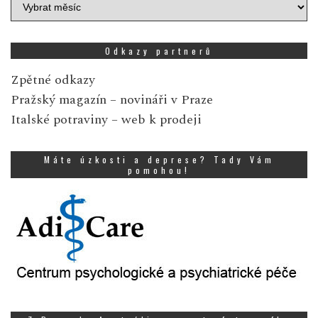
Archiv
zpráv
Odkazy partnerů
Zpětné odkazy
Pražský magazín
– novináři v Praze
Italské potraviny
– web k prodeji
Máte úzkosti a deprese? Tady Vám
pomohou!