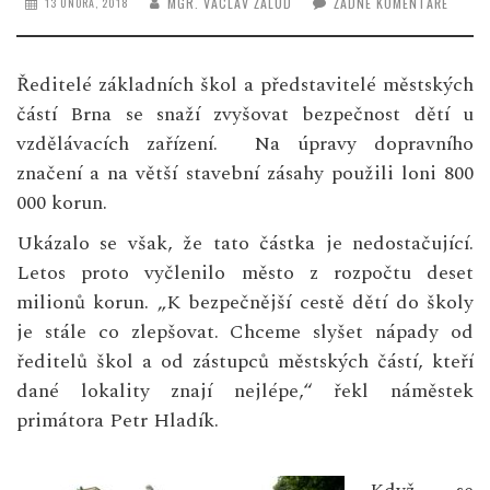
MGR. VÁCLAV ŽALUD
ŽÁDNÉ KOMENTÁŘE
13 ÚNORA, 2018
Ředitelé základních škol a představitelé městských
částí Brna se snaží zvyšovat bezpečnost dětí u
vzdělávacích zařízení. Na úpravy dopravního
značení a na větší stavební zásahy použili loni 800
000 korun.
Ukázalo se však, že tato částka je nedostačující.
Letos proto vyčlenilo město z rozpočtu deset
milionů korun. „K bezpečnější cestě dětí do školy
je stále co zlepšovat. Chceme slyšet nápady od
ředitelů škol a od zástupců městských částí, kteří
dané lokality znají nejlépe,“ řekl náměstek
primátora Petr Hladík.