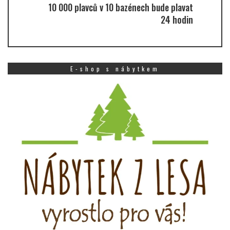
10 000 plavců v 10 bazénech bude plavat
24 hodin
E-shop s nábytkem