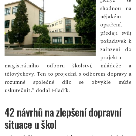
„Když se
shodnou na
nějakém
opatření,
předají svůj
požadavek k
zařazení do
projektu
magistrátního odboru školství, mládeže a
tělovýchovy. Ten to projedná s odborem dopravy a
rozumné společné dílo se obvykle může
uskutečnit,“ dodal Hladík.
42 návrhů na zlepšení dopravní
situace u škol