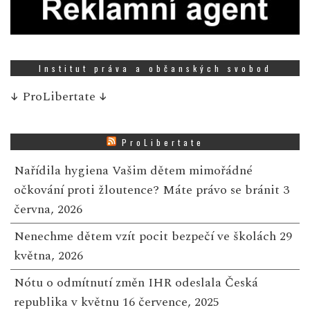
Institut práva a občanských svobod
↓
ProLibertate
↓
ProLibertate
Nařídila hygiena Vašim dětem mimořádné
očkování proti žloutence? Máte právo se bránit
3
června, 2026
Nenechme dětem vzít pocit bezpečí ve školách
29
května, 2026
Nótu o odmítnutí změn IHR odeslala Česká
republika v květnu
16 července, 2025