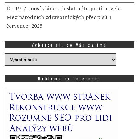
Do 19. 7. musí vláda odeslat nótu proti novele
Mezinárodních zdravotnických předpisů
1
července, 2025
Vyberte si, co Vás zajímá
Vyberte
si,
co
Vás
Reklama na internetu
zajímá