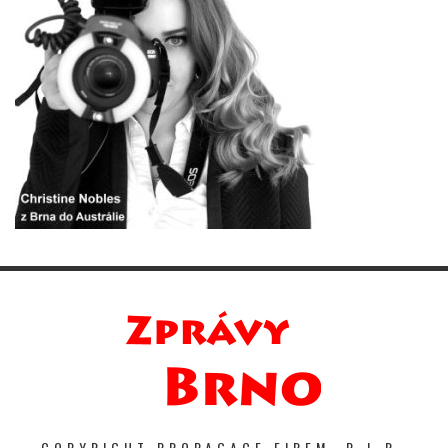
COPYRIGHT PROPAGACE FIREM. P-I-R-