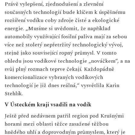
Právě vylepšení, zjednodušení a zlevnění
současných technologií bude klíčem k úspěšnému
rozšíření vodíku coby zdroje čisté a ekologické
energie. „Musíme si uvědomit, že například
automobily využívající fosilní paliva mají za sebou
více než stoletý nepřetržitý technologický vývoj,
stejně jako související ropný průmysl. V tomto
ohledu jsou vodíkové technologie „nováčkem“, a na
svůj plný rozmach teprve čekají. Každopádně
komercionalizace vybraných vodíkových
technologií je již dnes reálná,“ vysvětlila Karin
Stehlík.
V Ústeckém kraji vsadili na vodík
Ještě před nedávnem patřil region pod Krušnými
horami mezi oblasti těžce zasažené těžbou
hnědého uhlí a doprovodným průmyslem, který je