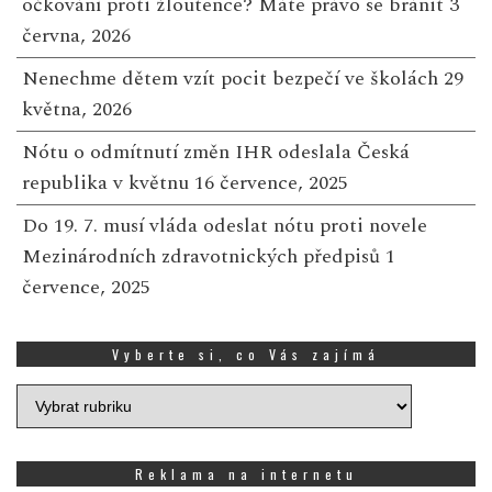
očkování proti žloutence? Máte právo se bránit
3
června, 2026
Nenechme dětem vzít pocit bezpečí ve školách
29
května, 2026
Nótu o odmítnutí změn IHR odeslala Česká
republika v květnu
16 července, 2025
Do 19. 7. musí vláda odeslat nótu proti novele
Mezinárodních zdravotnických předpisů
1
července, 2025
Vyberte si, co Vás zajímá
Vyberte
si,
co
Vás
Reklama na internetu