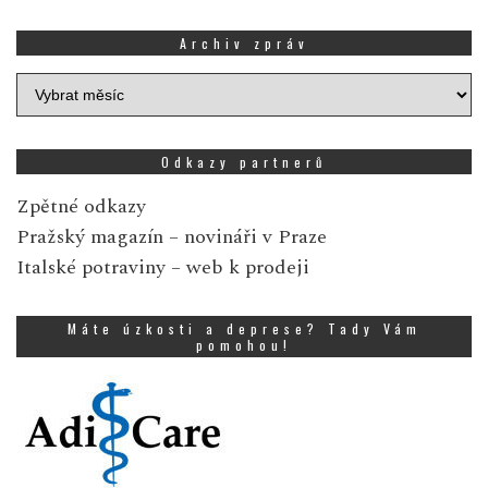
Archiv zpráv
Archiv
zpráv
Odkazy partnerů
Zpětné odkazy
Pražský magazín
– novináři v Praze
Italské potraviny
– web k prodeji
Máte úzkosti a deprese? Tady Vám
pomohou!