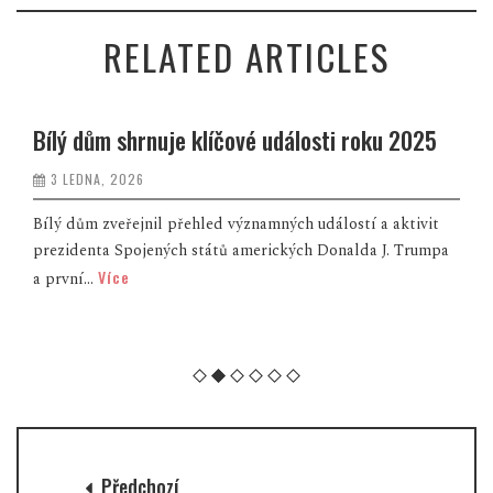
RELATED ARTICLES
Proč domácnosti plýtvají vodou i
automatizované zpracování dat. Nejlepší
ekonomické diplomky znají vítěze!
28 LISTOPADU, 2025
a
Jak automaticky zpracovávat velké objemy dat z různých
zdrojů, jak optimalizovat IT procesy projektového
Více
managementu pom...
Předchozí