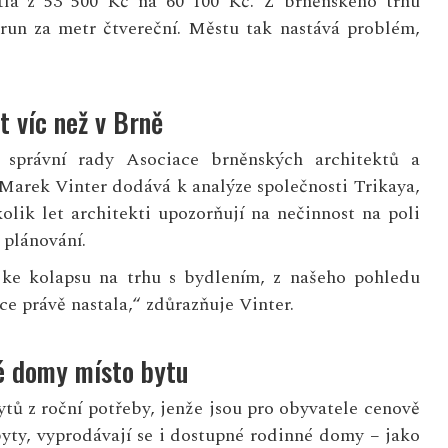
tla z 53 500 Kč na 60 100 Kč. Z brněnského trhu
korun za metr čtvereční. Městu tak nastává problém,
t víc než v Brně
 správní rady Asociace brněnských architektů a
 Marek Vinter dodává k analýze společnosti Trikaya,
kolik let architekti upozorňují na nečinnost na poli
plánování.
 ke kolapsu na trhu s bydlením, z našeho pohledu
ace právě nastala,“ zdůrazňuje Vinter.
é domy místo bytu
ytů z roční potřeby, jenže jsou pro obyvatele cenově
yty, vyprodávají se i dostupné rodinné domy − jako