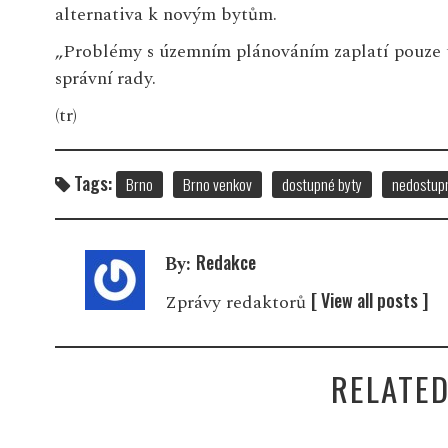
alternativa k novým bytům.
„Problémy s územním plánováním zaplatí pouze ti,
správní rady.
(tr)
Tags:
Brno
Brno venkov
dostupné byty
nedostup
Redakce
By:
[ View all posts ]
Zprávy redaktorů
RELATED