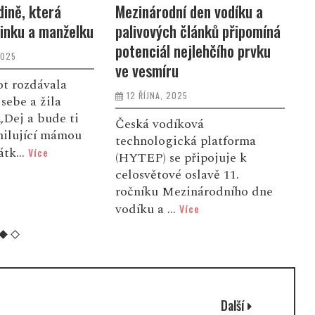
ině, která
Mezinárodní den vodíku a
Z
inku a manželku
palivových článků připomíná
z
potenciál nejlehčího prvku
4
2025
ve vesmíru
a
ot rozdávala
12 ŘÍJNA, 2025
sebe a žila
„Dej a bude ti
Česká vodíková
V
milující mámou
technologická platforma
v
átk...
Více
(HYTEP) se připojuje k
p
celosvětové oslavě 11.
u
ročníku Mezinárodního dne
g
vodíku a ...
Více
Další