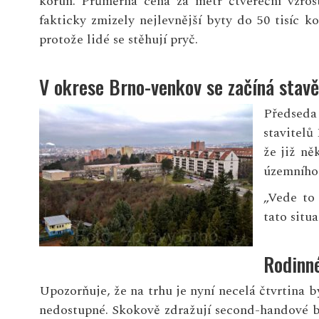
korun. Průměrná cena za metr čtvereční vzros
fakticky zmizely nejlevnější byty do 50 tisíc 
protože lidé se stěhují pryč.
V okrese Brno-venkov se začíná stavě
Předseda
stavitelů
že již ně
územního 
„Vede to
tato situ
Rodinn
Upozorňuje, že na trhu je nyní necelá čtvrtina b
nedostupné. Skokově zdražují second-handové b