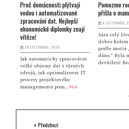
i
Proč domácnosti plýtvají
Pomozme rod
vodou i automatizované
přišla o mam
zpracování dat. Nejlepší
6 LISTOPADU, 
 s
ekonomické diplomky znají
ím
Sára celý živ
vítěze!
dobro kolem 
28 LISTOPADU, 2025
podle motta 
dáno.“ Byla 
Jak automaticky zpracovávat
devítileté Be
velké objemy dat z různých
zdrojů, jak optimalizovat IT
procesy projektového
managementu pom...
Více
Předchozí