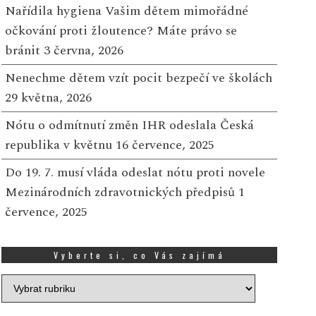
latý žeton přinesl radost,
Za zajímavé ekonomic
Nařídila hygiena Vašim dětem mimořádné
ákazníci Tesco rozdělili
diplomky čeká na abso
očkování proti žloutence? Máte právo se
50 000 Kč na podporu dětí
60 tisíc Kč
bránit
3 června, 2026
 mladých
Nenechme dětem vzít pocit bezpečí ve školách
27 ČERVNA, 2025
29 května, 2026
13 SRPNA, 2025
Shrnutí: ročník soutěže
Atlas Copco Services o
 sobotu 9. srpna se ve
Nótu o odmítnutí změn IHR odeslala Česká
hledá zajímavé diplom
ybraných prodejnách Tesco
republika v květnu
16 července, 2025
práce s ekonomickou
o celé České republice
Do 19. 7. musí vláda odeslat nótu proti novele
tematikou Vítězové s...
skutečnila speciální událost
Mezinárodních zdravotnických předpisů
1
rantového prog...
Více
července, 2025
Vyberte si, co Vás zajímá
Vyberte
si,