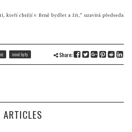
 kteří chtějí v Brně bydlet a žít,“ uzavírá předseda
né
nové byty
Share:
 ARTICLES