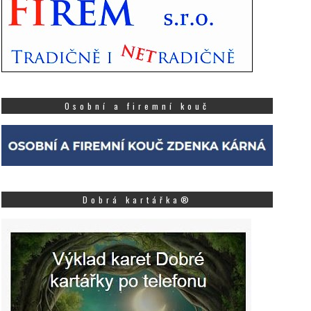
Osobní a firemní kouč
Dobrá kartářka®