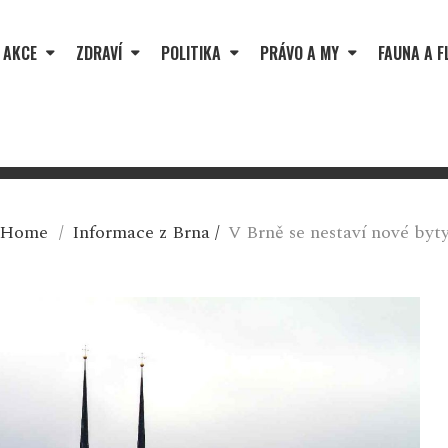
 AKCE
ZDRAVÍ
POLITIKA
PRÁVO A MY
FAUNA A F
Home
/
Informace z Brna
/
V Brně se nestaví nové byt