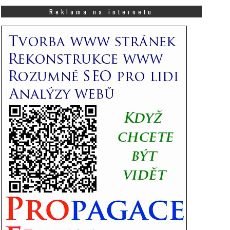
co
Vás
Reklama na internetu
zajímá