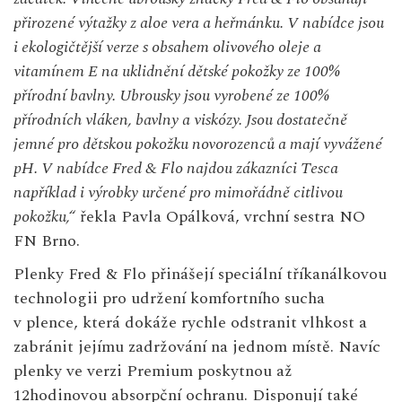
přirozené výtažky z
aloe vera a heřmánku. V
nabídce jsou
i ekologičtější verze s
obsahem olivového oleje a
vitamínem E na uklidnění dětské pokožky ze 100%
přírodní bavlny. Ubrousky jsou vyrobené ze 100%
přírodních vláken, bavlny a viskózy. Jsou dostatečně
jemné pro dětskou pokožku novorozenců a mají vyvážené
pH. V
nabídce Fred & Flo najdou zákazníci Tesca
například i výrobky určené pro mimořádně citlivou
pokožku,“
řekla Pavla Opálková, vrchní sestra NO
FN Brno.
Plenky Fred & Flo přinášejí speciální tříkanálkovou
technologii pro udržení komfortního sucha
v plence, která dokáže rychle odstranit vlhkost a
zabránit jejímu zadržování na jednom místě. Navíc
plenky ve verzi Premium poskytnou až
12hodinovou absorpční ochranu. Disponují také