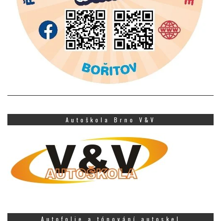
Autoškola Brno V&V
Autofolie a tónování autoskel