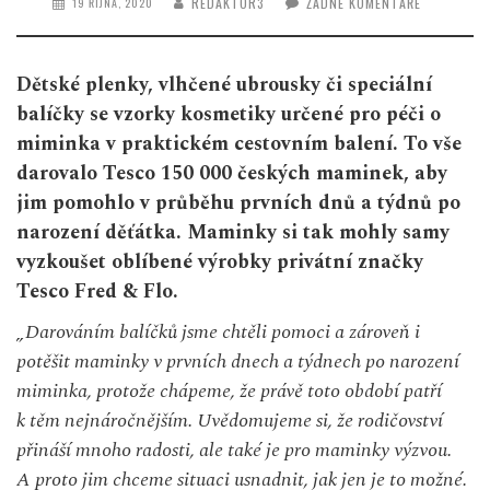
REDAKTOR3
ŽÁDNÉ KOMENTÁŘE
19 ŘÍJNA, 2020
Dětské plenky, vlhčené ubrousky či speciální
balíčky se vzorky kosmetiky určené pro péči o
miminka v praktickém cestovním balení. To vše
darovalo Tesco 150 000 českých maminek, aby
jim pomohlo v průběhu prvních dnů a týdnů po
narození děťátka. Maminky si tak mohly samy
vyzkoušet oblíbené výrobky privátní značky
Tesco Fred & Flo.
„Darováním balíčků jsme chtěli pomoci a zároveň i
potěšit maminky v
prvních dnech a týdnech po narození
miminka, protože chápeme, že právě toto období patří
k
těm nejnáročnějším. Uvědomujeme si, že rodičovství
přináší mnoho radosti, ale také je pro maminky výzvou.
A
proto jim chceme situaci usnadnit, jak jen je to možné.