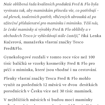
Naše oblíbená řada kvalitních produktů Fred & Flo byla
vyvinuta tak, aby maminkám přinesla vše, co potřebují –
od plenek, toaletních potřeb, vlhčených ubrousků až po
užitečné příslušenství pro maminku i miminko. Těší nás,
že české maminky si výrobky Fred & Flo oblíbily a v
obchodech Tesco je vyhledávají stále častěji,“
říká Lenka
Kučerová, manažerka vlastní značky Tesco
Fred&Flo.
Gynekologové rozdali v tomto roce více než 100
tisíc balíčků se vzorky kosmetiky Fred & Flo pro
péči o miminka, které jsou vhodné i na cestování.
Plenky vlastní značky Tesca Fred & Flo mohlo
využít za posledních 12 měsíců ve dvou desítkách
porodnicích v Česku více než 30 tisíc maminek.
V nejbližších měsících si budou moci maminky