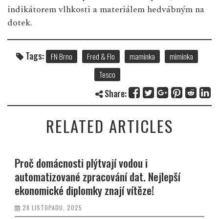
indikátorem vlhkosti a materiálem hedvábným na
dotek.
Tags:
FN Brno
Fred & Flo
maminka
miminka
Tesco
Share:
RELATED ARTICLES
Proč domácnosti plýtvají vodou i
automatizované zpracování dat. Nejlepší
ekonomické diplomky znají vítěze!
28 LISTOPADU, 2025