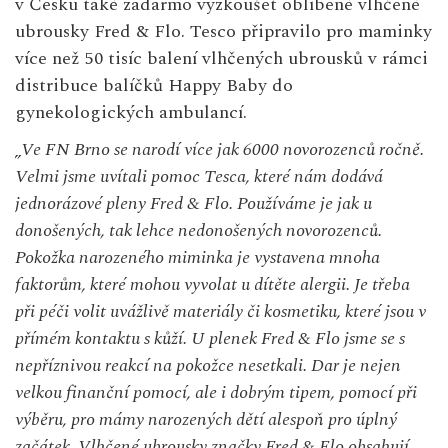
v Česku také zadarmo vyzkoušet oblíbené vlhčené
ubrousky Fred & Flo. Tesco připravilo pro maminky
více než 50 tisíc balení vlhčených ubrousků v rámci
distribuce balíčků Happy Baby do
gynekologických ambulancí.
„Ve FN Brno se narodí více jak 6000 novorozenců ročně.
Velmi jsme uvítali pomoc Tesca, které nám dodává
jednorázové pleny Fred & Flo. Používáme je jak u
donošených, tak lehce nedonošených novorozenců.
Pokožka narozeného miminka je vystavena mnoha
faktorům, které mohou vyvolat u dítěte alergii. Je třeba
při péči volit uvážlivě materiály či kosmetiku, které jsou v
přímém kontaktu s kůží. U plenek Fred & Flo jsme se s
nepříznivou reakcí na pokožce nesetkali. Dar je nejen
velkou finanční pomocí, ale i dobrým tipem, pomocí při
výběru, pro mámy narozených dětí alespoň pro úplný
začátek.
Vlhčené ubrousky značky Fred & Flo obsahují