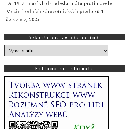
Do 19. 7. musí vláda odeslat nótu proti novele
Mezinárodních zdravotnických předpisů
1
července, 2025
Vyberte si, co Vás zajímá
Vyberte
si,
co
Vás
Reklama na internetu
zajímá