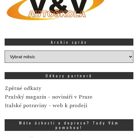
Archiv zpráv
Archiv
zpráv
Odkazy partnerů
Zpětné odkazy
Pražský magazín
– novináři v Praze
Italské potraviny
– web k prodeji
Máte úzkosti a deprese? Tady Vám
pomohou!