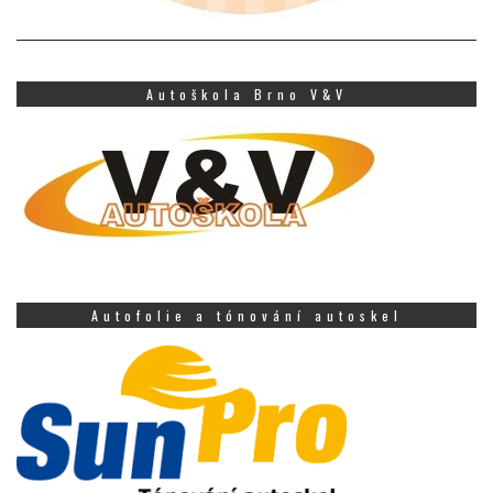
Autoškola Brno V&V
Autofolie a tónování autoskel