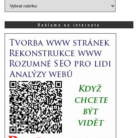
Vyberte
si,
co
Vás
Reklama na internetu
zajímá