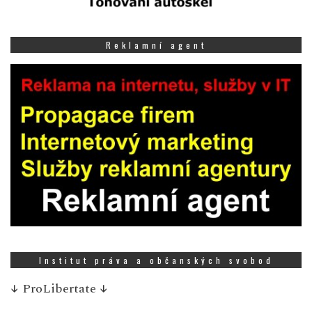
Reklamní agent
Institut práva a občanských svobod
↓
ProLibertate
↓