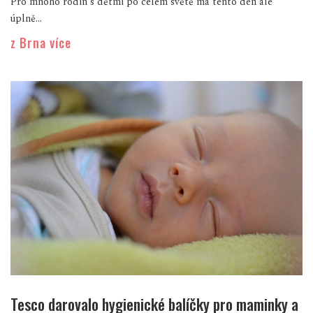
Pro mnoho rodin s dětmi po celém světě má tento den ale
úplně...
z Brna více
Tesco darovalo hygienické balíčky pro maminky a