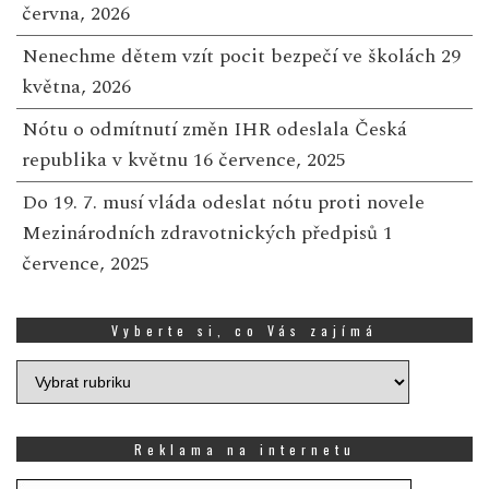
června, 2026
Nenechme dětem vzít pocit bezpečí ve školách
29
května, 2026
Nótu o odmítnutí změn IHR odeslala Česká
republika v květnu
16 července, 2025
Do 19. 7. musí vláda odeslat nótu proti novele
Mezinárodních zdravotnických předpisů
1
července, 2025
Vyberte si, co Vás zajímá
Vyberte
si,
co
Vás
Reklama na internetu
zajímá