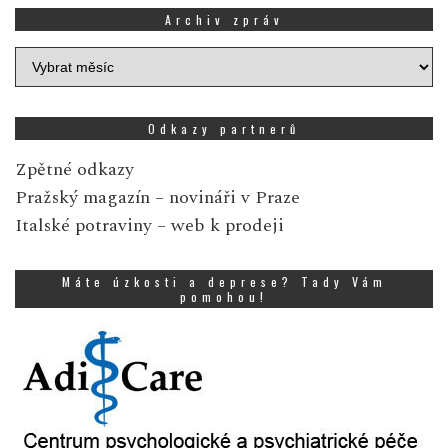
Archiv zpráv
Archiv
zpráv
Odkazy partnerů
Zpětné odkazy
Pražský magazín
– novináři v Praze
Italské potraviny
– web k prodeji
Máte úzkosti a deprese? Tady Vám
pomohou!