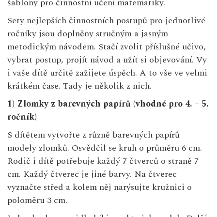
šablony pro činnostní učení matematiky.
Sety nejlepších činnostních postupů pro jednotlivé
ročníky jsou doplněny stručným a jasným
metodickým návodem. Stačí zvolit příslušné učivo,
vybrat postup, projít návod a užít si objevování. Vy
i vaše dítě určitě zažijete úspěch. A to vše ve velmi
krátkém čase. Tady je několik z nich.
1) Zlomky z barevných papírů (vhodné pro 4. – 5.
ročník)
S dítětem vytvořte z různě barevných papírů
modely zlomků. Osvědčil se kruh o průměru 6 cm.
Rodič i dítě potřebuje každý 7 čtverců o straně 7
cm. Každý čtverec je jiné barvy. Na čtverec
vyznačte střed a kolem něj narýsujte kružnici o
poloměru 3 cm.