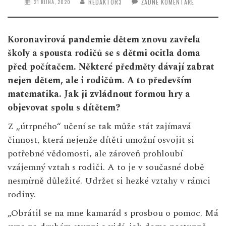
REDAKTOR3
ŽÁDNÉ KOMENTÁŘE
21 ŘÍJNA, 2020
Koronavirová pandemie dětem znovu zavřela
školy a spousta rodičů se s dětmi ocitla doma
před počítačem. Některé předměty dávají zabrat
nejen dětem, ale i rodičům. A to především
matematika. Jak ji zvládnout formou hry a
objevovat spolu s dítětem?
Z „útrpného“ učení se tak může stát zajímavá
činnost, která nejenže dítěti umožní osvojit si
potřebné vědomosti, ale zároveň prohloubí
vzájemný vztah s rodiči. A to je v současné době
nesmírně důležité. Udržet si hezké vztahy v rámci
rodiny.
„Obrátil se na mne kamarád s prosbou o pomoc. Má