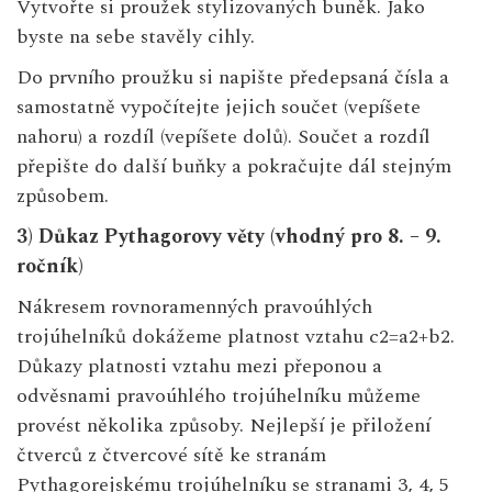
Vytvořte si proužek stylizovaných buněk. Jako
byste na sebe stavěly cihly.
Do prvního proužku si napište předepsaná čísla a
samostatně vypočítejte jejich součet (vepíšete
nahoru) a rozdíl (vepíšete dolů). Součet a rozdíl
přepište do další buňky a pokračujte dál stejným
způsobem.
3) Důkaz Pythagorovy věty (vhodný pro 8. – 9.
ročník)
Nákresem rovnoramenných pravoúhlých
trojúhelníků dokážeme platnost vztahu c2=a2+b2.
Důkazy platnosti vztahu mezi přeponou a
odvěsnami pravoúhlého trojúhelníku můžeme
provést několika způsoby. Nejlepší je přiložení
čtverců z čtvercové sítě ke stranám
Pythagorejskému trojúhelníku se stranami 3, 4, 5