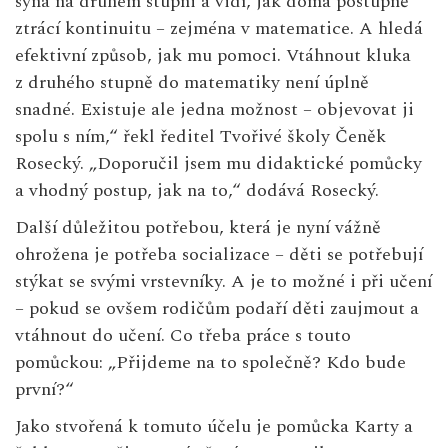
syna na druhém stupni a vidí, jak doma postupně
ztrácí kontinuitu – zejména v matematice. A hledá
efektivní způsob, jak mu pomoci. Vtáhnout kluka
z druhého stupně do matematiky není úplně
snadné. Existuje ale jedna možnost – objevovat ji
spolu s ním,“ řekl ředitel Tvořivé školy Čeněk
Rosecký. „Doporučil jsem mu didaktické pomůcky
a vhodný postup, jak na to,“ dodává Rosecký.
Další důležitou potřebou, která je nyní vážně
ohrožena je potřeba socializace – děti se potřebují
stýkat se svými vrstevníky. A je to možné i při učení
– pokud se ovšem rodičům podaří děti zaujmout a
vtáhnout do učení. Co třeba práce s touto
pomůckou: „Přijdeme na to společně? Kdo bude
první?“
Jako stvořená k tomuto účelu je pomůcka Karty a