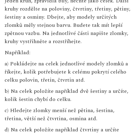
Jeden kruh, zpravidla bílý, nechte jako celek. Další
kruhy rozdělte na poloviny, čtvrtiny, třetiny, pětiny,
šestiny a osminy. Dbejte, aby modely určitých
zlomků měly stejnou barvu. Budete tak mít lepší
zpětnou vazbu. Na jednotlivé části napište zlomky,
kruhy vystřihněte a rozstříhejte.
Například:
a) Pokládejte na celek jednotlivé modely zlomků a
říkejte, kolik potřebujete k celému pokrytí celého
celku polovin, třetin, čtvrtin atd.
b) Na celek položíte například dvě šestiny a určíte,
kolik šestin chybí do celku.
c) Hledejte zlomky menší než pětina, šestina,
třetina, větší než čtvrtina, osmina atd.
d) Na celek položíte například čtvrtiny a určíte