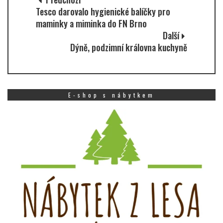
Tesco darovalo hygienické balíčky pro
maminky a miminka do FN Brno
Další
Dýně, podzimní královna kuchyně
E-shop s nábytkem