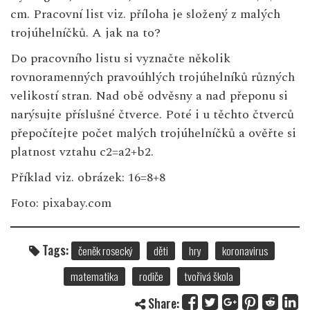
cm. Pracovní list viz. příloha je složený z malých
trojúhelníčků. A jak na to?
Do pracovního listu si vyznačte několik
rovnoramenných pravoúhlých trojúhelníků různých
velikostí stran. Nad obě odvěsny a nad přeponu si
narýsujte příslušné čtverce. Poté i u těchto čtverců
přepočítejte počet malých trojúhelníčků a ověřte si
platnost vztahu c2=a2+b2.
Příklad viz. obrázek: 16=8+8
Foto: pixabay.com
Tags:
čeněk rosecký
děti
hry
koronavirus
matematika
rodiče
tvořivá škola
Share: