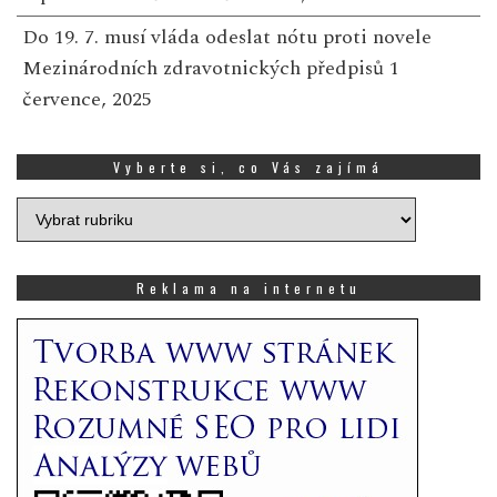
Do 19. 7. musí vláda odeslat nótu proti novele
Mezinárodních zdravotnických předpisů
1
července, 2025
Vyberte si, co Vás zajímá
Vyberte
si,
co
Vás
Reklama na internetu
zajímá