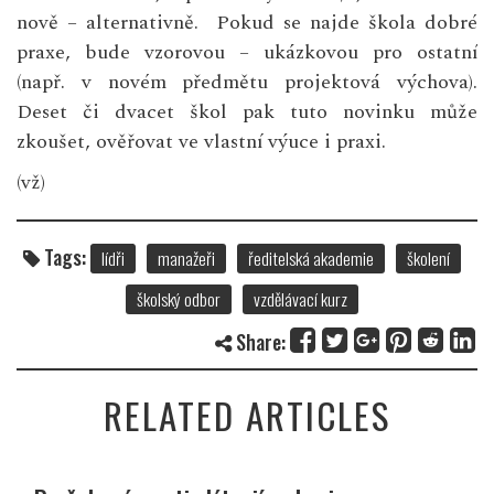
nově – alternativně. Pokud se najde škola dobré
praxe, bude vzorovou – ukázkovou pro ostatní
(např. v novém předmětu projektová výchova).
Deset či dvacet škol pak tuto novinku může
zkoušet, ověřovat ve vlastní výuce i praxi.
(vž)
Tags:
lídři
manažeři
ředitelská akademie
školení
školský odbor
vzdělávací kurz
Share:
RELATED ARTICLES