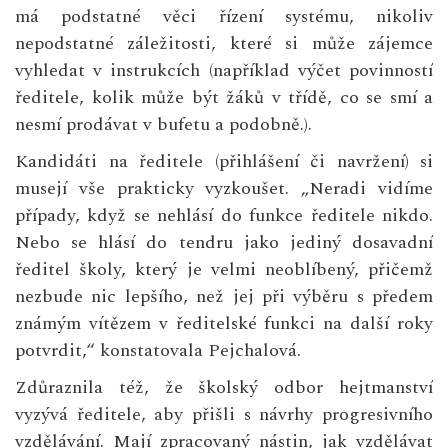
má podstatné věci řízení systému, nikoliv
nepodstatné záležitosti, které si může zájemce
vyhledat v instrukcích (například výčet povinností
ředitele, kolik může být žáků v třídě, co se smí a
nesmí prodávat v bufetu a podobně.).
Kandidáti na ředitele (přihlášení či navržení) si
musejí vše prakticky vyzkoušet. „Neradi vidíme
případy, když se nehlásí do funkce ředitele nikdo.
Nebo se hlásí do tendru jako jediný dosavadní
ředitel školy, který je velmi neoblíbený, přičemž
nezbude nic lepšího, než jej při výběru s předem
známým vítězem v ředitelské funkci na další roky
potvrdit,“ konstatovala Pejchalová.
Zdůraznila též, že školský odbor hejtmanství
vyzývá ředitele, aby přišli s návrhy progresivního
vzdělávání. Mají zpracovaný nástin, jak vzdělávat