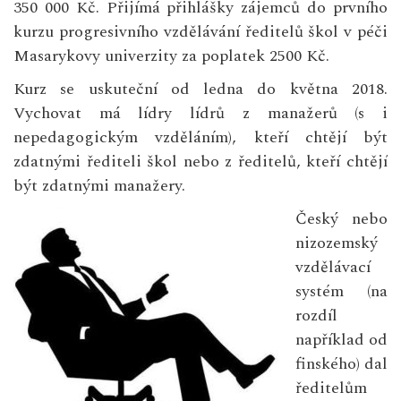
350 000 Kč. Přijímá přihlášky zájemců do prvního
kurzu progresivního vzdělávání ředitelů škol v péči
Masarykovy univerzity za poplatek 2500 Kč.
Kurz se uskuteční od ledna do května 2018.
Vychovat má lídry lídrů z manažerů (s i
nepedagogickým vzděláním), kteří chtějí být
zdatnými řediteli škol nebo z ředitelů, kteří chtějí
být zdatnými manažery.
Český nebo
nizozemský
vzdělávací
systém (na
rozdíl
například od
finského) dal
ředitelům