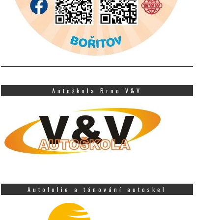
Autoškola Brno V&V
Autofolie a tónování autoskel