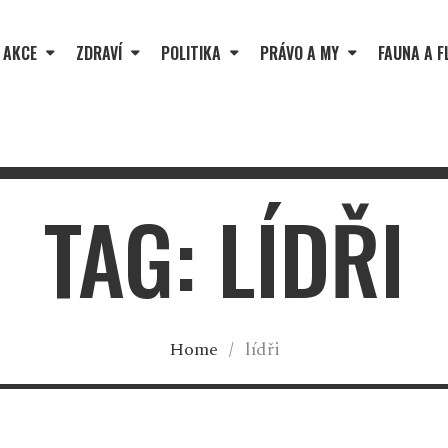
 AKCE
ZDRAVÍ
POLITIKA
PRÁVO A MY
FAUNA A F
TAG: LÍDŘI
Home
/
lídři