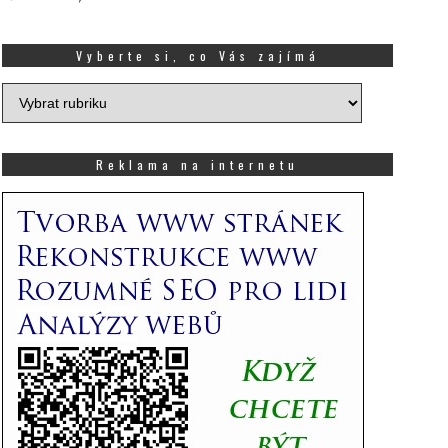
Vyberte si, co Vás zajímá
Vyberte
si,
co
Vás
Reklama na internetu
zajímá