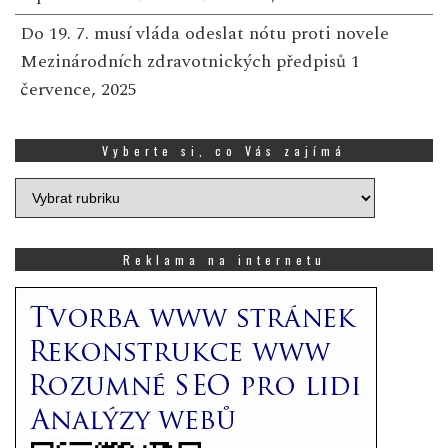
Do 19. 7. musí vláda odeslat nótu proti novele
Mezinárodních zdravotnických předpisů
1
července, 2025
Vyberte si, co Vás zajímá
Vyberte
si,
co
Vás
Reklama na internetu
zajímá