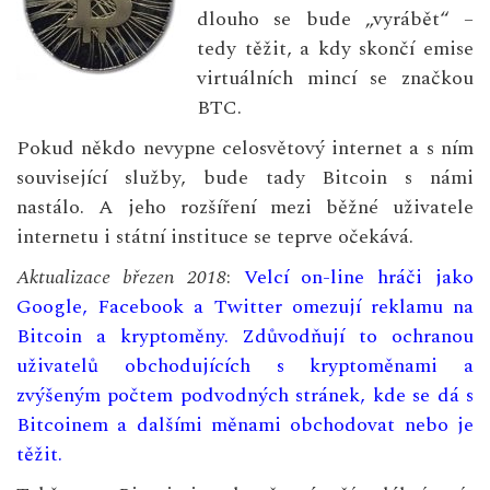
dlouho se bude „vyrábět“ –
tedy těžit, a kdy skončí emise
virtuálních mincí se značkou
BTC.
Pokud někdo nevypne celosvětový internet a s ním
související služby, bude tady Bitcoin s námi
nastálo. A jeho rozšíření mezi běžné uživatele
internetu i státní instituce se teprve očekává.
Aktualizace březen 2018
:
Velcí on-line hráči jako
Google, Facebook a Twitter omezují reklamu na
Bitcoin a kryptoměny. Zdůvodňují to ochranou
uživatelů obchodujících s kryptoměnami a
zvýšeným počtem podvodných stránek, kde se dá s
Bitcoinem a dalšími měnami obchodovat nebo je
těžit.