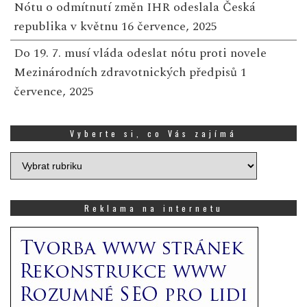
Nótu o odmítnutí změn IHR odeslala Česká
republika v květnu
16 července, 2025
Do 19. 7. musí vláda odeslat nótu proti novele
Mezinárodních zdravotnických předpisů
1
července, 2025
Vyberte si, co Vás zajímá
Vyberte
si,
co
Vás
Reklama na internetu
zajímá