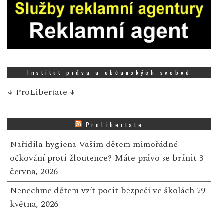
Institut práva a občanských svobod
↓
ProLibertate
↓
ProLibertate
Nařídila hygiena Vašim dětem mimořádné
očkování proti žloutence? Máte právo se bránit
3
června, 2026
Nenechme dětem vzít pocit bezpečí ve školách
29
května, 2026