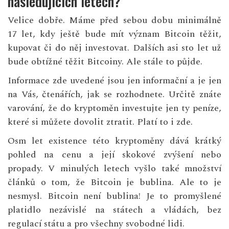
následujících letech?
Velice dobře. Máme před sebou dobu minimálně
17 let, kdy ještě bude mít význam Bitcoin těžit,
kupovat či do něj investovat. Dalších asi sto let už
bude obtížné těžit Bitcoiny. Ale stále to půjde.
Informace zde uvedené jsou jen informační a je jen
na Vás, čtenářích, jak se rozhodnete. Určitě znáte
varování, že do kryptoměn investujte jen ty peníze,
které si můžete dovolit ztratit. Platí to i zde.
Osm let existence této kryptoměny dává krátký
pohled na cenu a její skokové zvýšení nebo
propady. V minulých letech vyšlo také množství
článků o tom, že Bitcoin je bublina. Ale to je
nesmysl. Bitcoin není bublina! Je to promyšlené
platidlo nezávislé na státech a vládách, bez
regulací státu a pro všechny svobodné lidi.