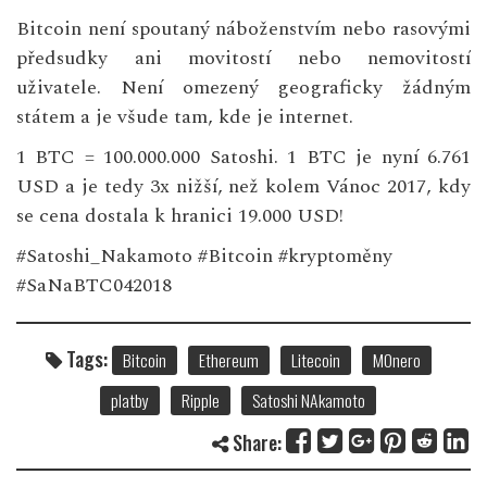
Bitcoin není spoutaný náboženstvím nebo rasovými
předsudky ani movitostí nebo nemovitostí
uživatele. Není omezený geograficky žádným
státem a je všude tam, kde je internet.
1 BTC = 100.000.000 Satoshi. 1 BTC je nyní 6.761
USD a je tedy 3x nižší, než kolem Vánoc 2017, kdy
se cena dostala k hranici 19.000 USD!
#Satoshi_Nakamoto #Bitcoin #kryptoměny
#SaNaBTC042018
Tags:
Bitcoin
Ethereum
Litecoin
MOnero
platby
Ripple
Satoshi NAkamoto
Share: