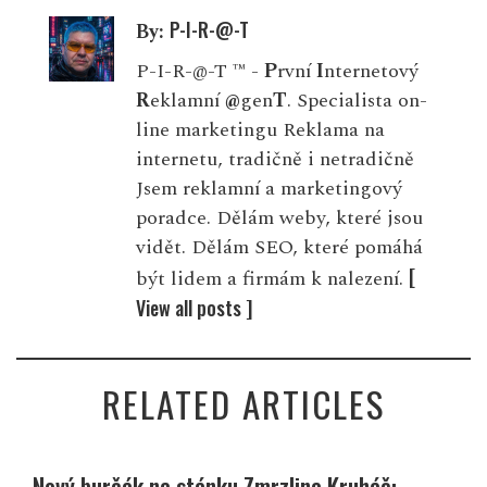
P-I-R-@-T
By:
P-I-R-@-T ™ -
P
rvní
I
nternetový
R
eklamní
@
gen
T
. Specialista on-
line marketingu Reklama na
internetu, tradičně i netradičně
Jsem reklamní a marketingový
poradce. Dělám weby, které jsou
vidět. Dělám SEO, které pomáhá
[
být lidem a firmám k nalezení.
View all posts ]
RELATED ARTICLES
Nový burčák na stánku Zmrzlina Kruháč: