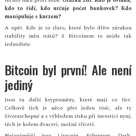
těchto měn proti sobě.
Otázka zní: Kdo je ovládá,
kdo to řídí, kdo určuje počet bankovek? Kdo
manipuluje s kurzem?
A opět. Kde je to zlato, které bylo dříve zárukou
stability měn států? S Bitcoinem to nejde tak
jednoduše.
Bitcoin byl první! Ale není
jediný
Jsou tu další kryptoměny, které mají co říct.
Celkově jich je něco přes jeden tisíc, ale ty
životaschopné a s výhledem zisku při investici nyní,
těch je kolem dvaceti, možná třiceti.
Nejznámější jsou Litecoin, Ethereum, Dash,