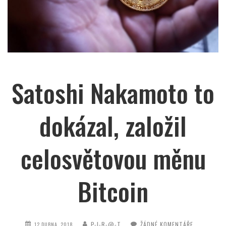
Satoshi Nakamoto to
dokázal, založil
celosvětovou měnu
Bitcoin
P-I-R-@-T
ŽÁDNÉ KOMENTÁŘE
12 DUBNA, 2018