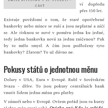
EMISE BITCOINŮ V 21. STOLETÍ –
ví dopředu
ČÁST
přes 150 let.
Existuje povědomí o tom, že staré opotřebené
bankovky nebo mince se ruší a jsou neplatné a ničí
se. Ale tisknou se nové v poměru jedna ku jedné,
tedy jedna bankovka nová za jednu zničenou? Pak
by to mělo smysl. A čím jsou podloženy tyto
bankovky? Zlatem? To už dávno ne.
Pokusy států o jednotnou měnu
Dolary v USA, Eura v Evropě. Rubl v Sovětském
Svazu – dříve. To jsou pokusy centrálních bank
vnutit lidem jednu měnu pro platby.
V zámoří nebo v Evropě. Ovšem pořád jsou tu kurzy