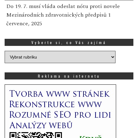
Do 19. 7. musí vláda odeslat nótu proti novele
Mezinárodních zdravotnických předpisů
1
července, 2025
Vyberte si, co Vás zajímá
Vyberte
si,
co
Vás
Reklama na internetu
zajímá