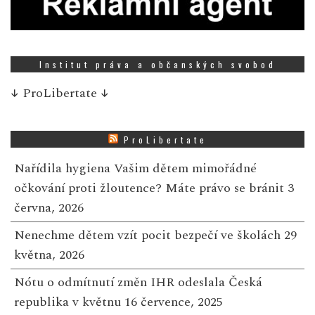
Institut práva a občanských svobod
↓
ProLibertate
↓
ProLibertate
Nařídila hygiena Vašim dětem mimořádné
očkování proti žloutence? Máte právo se bránit
3
června, 2026
Nenechme dětem vzít pocit bezpečí ve školách
29
května, 2026
Nótu o odmítnutí změn IHR odeslala Česká
republika v květnu
16 července, 2025