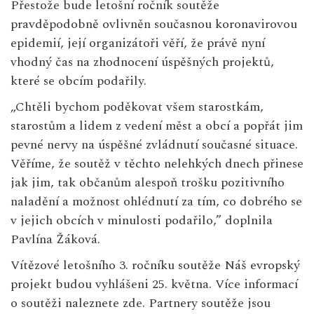
Přestože bude letošní ročník soutěže
pravděpodobně ovlivněn současnou koronavirovou
epidemií, její organizátoři věří, že právě nyní
vhodný čas na zhodnocení úspěšných projektů,
které se obcím podařily.
„Chtěli bychom poděkovat všem starostkám,
starostům a lidem z vedení měst a obcí a popřát jim
pevné nervy na úspěšné zvládnutí současné situace.
Věříme, že soutěž v těchto nelehkých dnech přinese
jak jim, tak občanům alespoň trošku pozitivního
naladění a možnost ohlédnutí za tím, co dobrého se
v jejich obcích v minulosti podařilo,” doplnila
Pavlína Žáková.
Vítězové letošního 3. ročníku soutěže Náš evropský
projekt budou vyhlášeni 25. května. Více informací
o soutěži naleznete
zde
. Partnery soutěže jsou