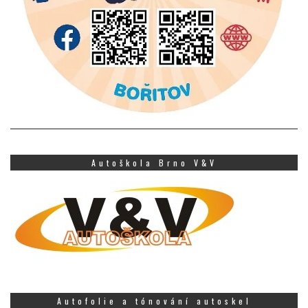
Autoškola Brno V&V
Autofolie a tónování autoskel