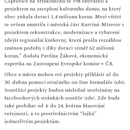
Čepřovice na Strakonicku se 198 obyvateli a
projektem na zateplení kulturního domu, na který
obec získala dotaci 1,4 milionu korun. Mezi vítězi
se ovšem umístila i městská část Karviná-Mizerov s
projektem rekonstrukce, modernizace a vybavení
zdejší regionální knihovny, která prošla rozsáhlou
změnou podoby i díky dotaci téměř 62 milionů
korun,” dodala Pavlína Žáková, ekonomická
expertka na Zastoupení Evropské komise v ČR.
Obce a města mohou své projekty přihlásit až do
30. dubna pomocí stručného on-line formuláře (
zde
).
Soutěžící projekty budou následně uveřejněny na
facebookových stránkách soutěže (
zde
). Zde bude
také probíhat od 4. do 24. května hlasování
veřejnosti, a to prostřednictvím “lajků”
jednotlivým projektům.