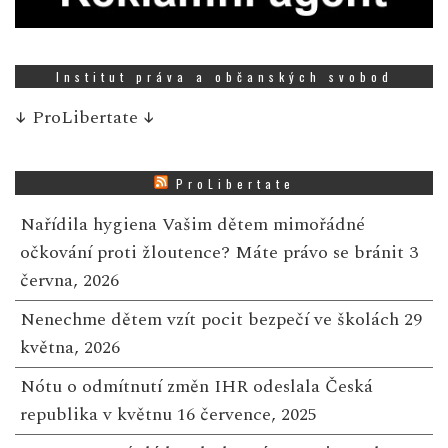
Institut práva a občanských svobod
↓
ProLibertate
↓
ProLibertate
Nařídila hygiena Vašim dětem mimořádné
očkování proti žloutence? Máte právo se bránit
3
června, 2026
Nenechme dětem vzít pocit bezpečí ve školách
29
května, 2026
Nótu o odmítnutí změn IHR odeslala Česká
republika v květnu
16 července, 2025