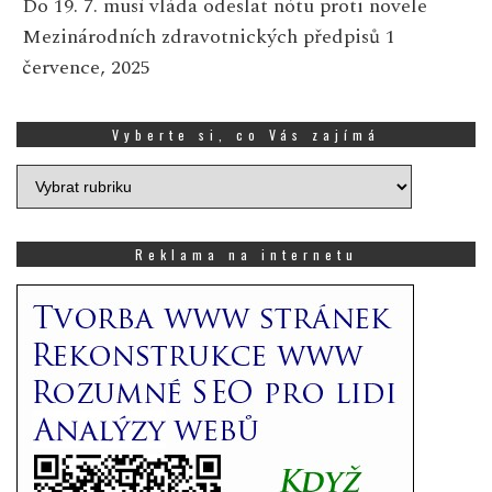
Do 19. 7. musí vláda odeslat nótu proti novele
Mezinárodních zdravotnických předpisů
1
července, 2025
Vyberte si, co Vás zajímá
Vyberte
si,
co
Vás
Reklama na internetu
zajímá