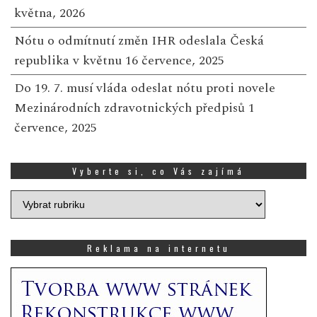
května, 2026
Nótu o odmítnutí změn IHR odeslala Česká
republika v květnu
16 července, 2025
Do 19. 7. musí vláda odeslat nótu proti novele
Mezinárodních zdravotnických předpisů
1
července, 2025
Vyberte si, co Vás zajímá
Vyberte
si,
co
Vás
Reklama na internetu
zajímá