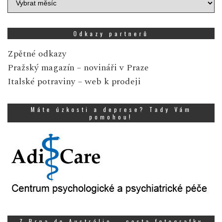
zpráv
Odkazy partnerů
Zpětné odkazy
Pražský magazín
– novináři v Praze
Italské potraviny
– web k prodeji
Máte úzkosti a deprese? Tady Vám
pomohou!
Z Brna do Austrálie – cesta fotografky