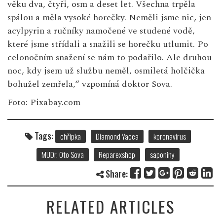
věku dva, čtyři, osm a deset let. Všechna trpěla
spálou a měla vysoké horečky. Neměli jsme nic, jen
acylpyrin a ručníky namočené ve studené vodě,
které jsme střídali a snažili se horečku utlumit. Po
celonočním snažení se nám to podařilo. Ale druhou
noc, kdy jsem už službu neměl, osmiletá holčička
bohužel zemřela,“ vzpomíná doktor Sova.
Foto: Pixabay.com
Tags:
chřipka
Diamond Yacca
koronavirus
MUDr. Oto Sova
Reparexshop
saponiny
Share:
RELATED ARTICLES