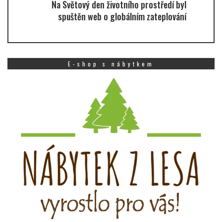
Na Světový den životního prostředí byl
spuštěn web o globálním zateplování
E-shop s nábytkem