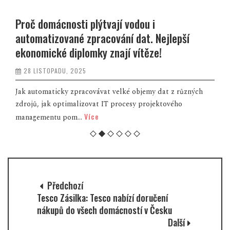
Pomozme rodině, která přišla o maminku a
manželku
6 LISTOPADU, 2025
Sára celý život rozdávala dobro kolem sebe a žila podle
motta „Dej a bude ti dáno.“ Byla milující mámou devítileté
Více
Beátk...
Předchozí
Tesco Zásilka: Tesco nabízí doručení
nákupů do všech domácností v Česku
Další