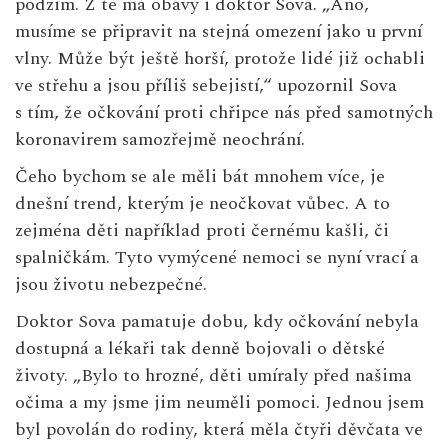
podzim. Z té má obavy i doktor Sova. „Ano,
musíme se připravit na stejná omezení jako u první
vlny. Může být ještě horší, protože lidé již ochabli
ve střehu a jsou příliš sebejistí,“ upozornil Sova
s tím, že očkování proti chřipce nás před samotných
koronavirem samozřejmě neochrání.
Čeho bychom se ale měli bát mnohem více, je
dnešní trend, kterým je neočkovat vůbec. A to
zejména děti například proti černému kašli, či
spalničkám. Tyto vymýcené nemoci se nyní vrací a
jsou životu nebezpečné.
Doktor Sova pamatuje dobu, kdy očkování nebyla
dostupná a lékaři tak denně bojovali o dětské
životy. „Bylo to hrozné, děti umíraly před našima
očima a my jsme jim neuměli pomoci. Jednou jsem
byl povolán do rodiny, která měla čtyři děvčata ve