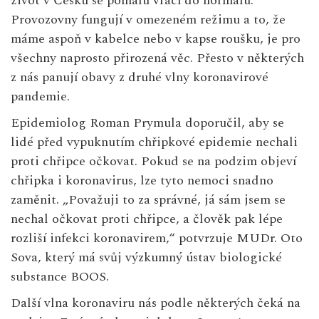
život v Česku se pomalu vrací do normálu.
Provozovny fungují v omezeném režimu a to, že
máme aspoň v kabelce nebo v kapse roušku, je pro
všechny naprosto přirozená věc. Přesto v některých
z nás panují obavy z druhé vlny koronavirové
pandemie.
Epidemiolog Roman Prymula doporučil, aby se
lidé před vypuknutím chřipkové epidemie nechali
proti chřipce očkovat. Pokud se na podzim objeví
chřipka i koronavirus, lze tyto nemoci snadno
zaměnit. „Považuji to za správné, já sám jsem se
nechal očkovat proti chřipce, a člověk pak lépe
rozliší infekci koronavirem,“ potvrzuje MUDr. Oto
Sova, který má svůj výzkumný ústav biologické
substance BOOS.
Další vlna koronaviru nás podle některých čeká na