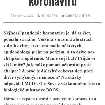
koronaviru
REDAKTOR3
ŽÁDNÉ KOMENTÁŘE
5 ČERVNA, 2020
Nejhorší pandemie koronaviru je, dá se říct,
pomalu za námi. Většina z nás má ale strach
z druhé vlny, která má podle některých
epidemiologů přijít na podzim. A to dříve než
chřipková epidemie. Máme se jí bát? Přijde ve
větší míře? Jak může pomoci očkování proti
chřipce? A proč je důležité očkovat děti proti
dříve vymýceným nemocem? Na otázky
odpovídal MUDr. Oto Sova z výzkumného ústavu
biologické substance BOOS.
Národ se vzpamatovává z pandemie koronaviru a