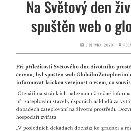
Na Světový den živ
spuštěn web o gl
5 ČERVNA, 2020
RED
Při příležitosti Světového dne životního prostř
června, byl spuštěn web
GlobálníZateplování.
informovat laickou veřejnost o všem, co souvi
Čtenáři na stránkách naleznou užitečné informace
při zateplování staveb, úsporách nákladů za vytá
dopadech zateplování na životní prostředí. Dozví 
hospodaří zvířata.
„V posledních dekádách dochází ke gradaci a roz