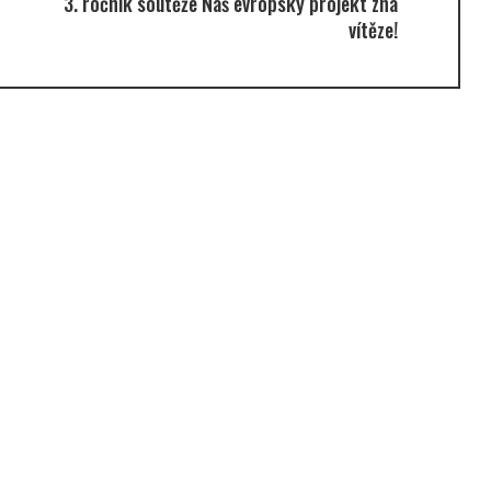
3. ročník soutěže Náš evropský projekt zná
vítěze!