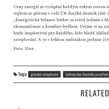
Ceny energií za vytápění každým rokem rostou a 
teplem se přitom v celé ČR dotýká desítek tisíc
„Energetická bilance budov se stává jedním z hla
ekonomičnost a komfort bydlení. Dejme si na to
bude inspirativní pro každého, kdo hledá základ
zateplování. A to s lehkou nadsázkou podané čti
Foto: Ursa
Tags:
globální zateplování
Světový den životního prostředí
RELATED