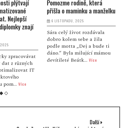
ině, která
Mezinárodní den vodíku a
N
inku a manželku
palivových článků připomíná
Z
potenciál nejlehčího prvku
k
2025
ve vesmíru
ot rozdávala
12 ŘÍJNA, 2025
sebe a žila
V
„Dej a bude ti
K
Česká vodíková
milující mámou
s
technologická platforma
átk...
Více
k
(HYTEP) se připojuje k
n
celosvětové oslavě 11.
ročníku Mezinárodního dne
vodíku a ...
Více
Další