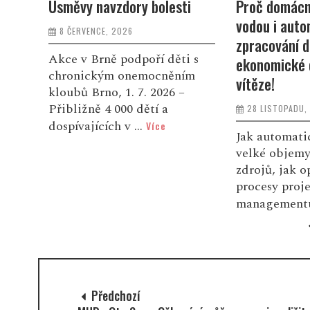
i
Proč domácnosti plýtvají
Pomozme rod
vodou i automatizované
přišla o mam
zpracování dat. Nejlepší
6 LISTOPADU, 
 s
ekonomické diplomky znají
ím
Sára celý živ
vítěze!
dobro kolem 
28 LISTOPADU, 2025
podle motta 
dáno.“ Byla 
Jak automaticky zpracovávat
devítileté Be
velké objemy dat z různých
zdrojů, jak optimalizovat IT
procesy projektového
managementu pom...
Více
Předchozí