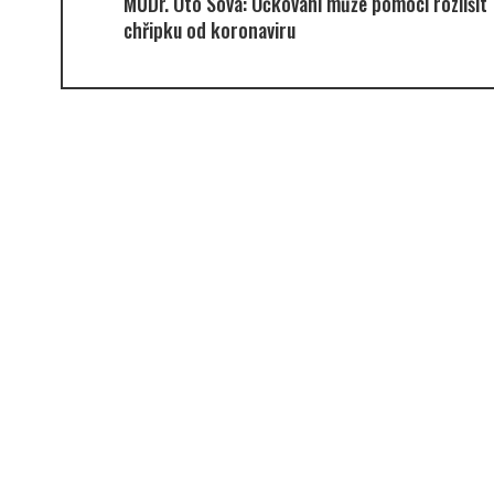
MUDr. Oto Sova: Očkování může pomoci rozlišit
chřipku od koronaviru