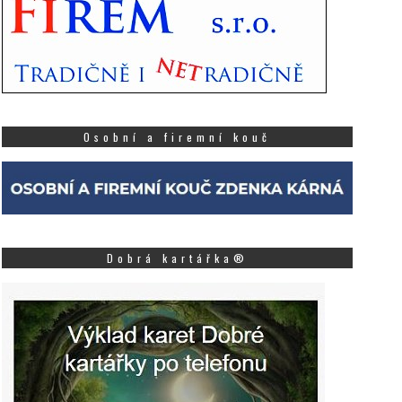
Osobní a firemní kouč
Dobrá kartářka®