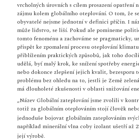
vrcholných úrovních s cílem prosazení opatření n
zájmu kolem globálního oteplování. O tom, že se
obyvatelé nejsme jednotní v definici příčin. I n
může lidstvo, se liší. Pokud ale pomineme poli
tomto fenoménu a zachováme se pragmaticky, urči
přispět ke zpomalení procesu oteplování klimatu
přiblížením praktických způsobů, jak toho docíli
udělá, byť malý krok, ke snížení spotřeby energi
nebo dokonce zlepšení jejich kvalit, bezesporu 
problému bez ohledu na to, jestli je Země zelen
má dlouholeté zkušenosti v oblasti snižování en
„Název Globální zateplování jsme zvolili v kontr
totiž za globálním oteplováním stojí člověk nebo
jednoduše bojovat globálním zateplováním svýc
například minerální vlna coby izolant ušetří až
její výrobě.