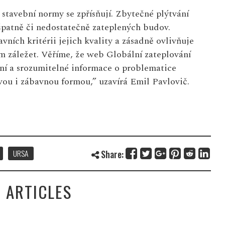
stavební normy se zpřísňují. Zbytečné plýtvání
 špatně či nedostatečně zateplených budov.
vních kritérii jejich kvality a zásadně ovlivňuje
m záležet. Věříme, že web Globální zateplování
ní a srozumitelné informace o problematice
vou i zábavnou formou,” uzavírá Emil Pavlovič.
URSA
Share:
 ARTICLES