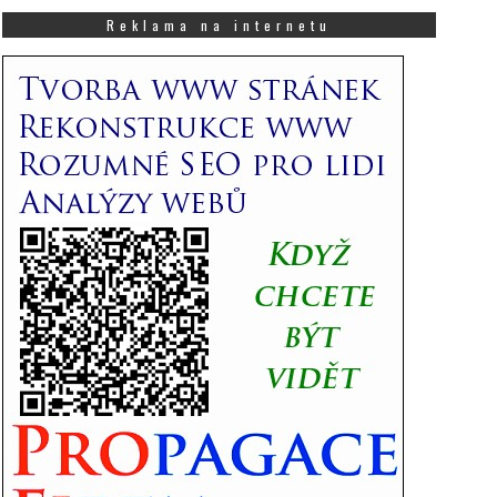
co
Vás
Reklama na internetu
zajímá