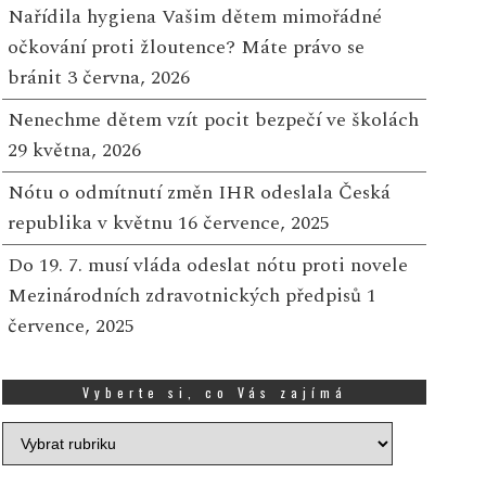
ový burčák na stánku
Zlatý žeton přinesl rad
Nařídila hygiena Vašim dětem mimořádné
mrzlina Kruháč: Poctivost a
zákazníci Tesco rozděli
očkování proti žloutence? Máte právo se
valita přímo z hroznů
450 000 Kč na podporu
bránit
3 června, 2026
a mladých
10 ZÁŘÍ, 2025
Nenechme dětem vzít pocit bezpečí ve školách
13 SRPNA, 2025
29 května, 2026
 provozovně Zmrzlina
ruháč u Bořitova se dějí
V sobotu 9. srpna se ve
Nótu o odmítnutí změn IHR odeslala Česká
kvělé věci! Do nabídky
vybraných prodejnách 
republika v květnu
16 července, 2025
romě osvěžující zmrzliny
po celé České republic
ově přibyl také první...
Více
uskutečnila speciální u
Do 19. 7. musí vláda odeslat nótu proti novele
grantového prog...
Více
Mezinárodních zdravotnických předpisů
1
července, 2025
Vyberte si, co Vás zajímá
Vyberte
si,