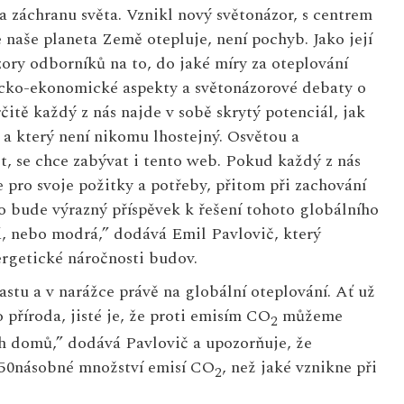
a záchranu světa. Vznikl nový světonázor, s centrem
 naše planeta Země otepluje, není pochyb. Jako její
ázory odborníků na to, do jaké míry za oteplování
ticko-ekonomické aspekty a světonázorové debaty o
tě každý z nás najde v sobě skrytý potenciál, jak
 a který není nikomu lhostejný. Osvětou a
t, se chce zabývat i tento web. Pokud každý z nás
e pro svoje požitky a potřeby, přitom při zachování
to bude výrazný příspěvek k řešení tohoto globálního
á, nebo modrá,” dodává Emil Pavlovič, který
ergetické náročnosti budov.
astu a v narážce právě na globální oteplování. Ať už
 příroda, jisté je, že proti emisím CO
můžeme
2
h domů,” dodává Pavlovič a upozorňuje, že
 250násobné množství emisí CO
, než jaké vznikne při
2