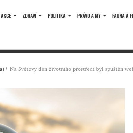
 AKCE
ZDRAVÍ
POLITIKA
PRÁVO A MY
FAUNA A F
aj
/
Na Světový den životního prostředí byl spuštěn we