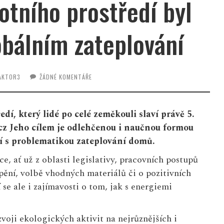
otního prostředí byl
obálním zateplování
AKTOR3
ŽÁDNÉ KOMENTÁŘE
edí, který lidé po celé zeměkouli slaví právě 5.
cz
Jeho cílem je odlehčenou i naučnou formou
sí s problematikou zateplování domů.
, ať už z oblasti legislativy, pracovních postupů
pění, volbě vhodných materiálů či o pozitivních
se ale i zajímavosti o tom, jak s energiemi
voji ekologických aktivit na nejrůznějších i