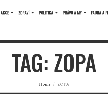
 AKCE
ZDRAVÍ
POLITIKA
PRÁVO A MY
FAUNA A F
TAG: ZOPA
Home
/
ZOPA