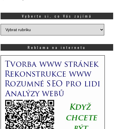
Vyberte si, co Vás zajímá
Vyberte
si,
co
Vás
Reklama na internetu
zajímá