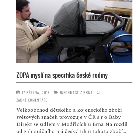
ZOPA myslí na specifika české rodiny
17 BŘEZNA, 2018
INFORMACE Z BRNA
ŽÁDNÉ KOMENTÁŘE
Velkoobchod dětského a kojeneckého zboží
světových značek provozuje v ČR s r o Baby
Direkt se sídlem v Modřicích u Brna Na rozdíl
od zahraničního má český trh u tohoto zboží...