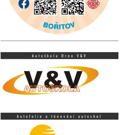
Autoškola Brno V&V
Autofolie a tónování autoskel