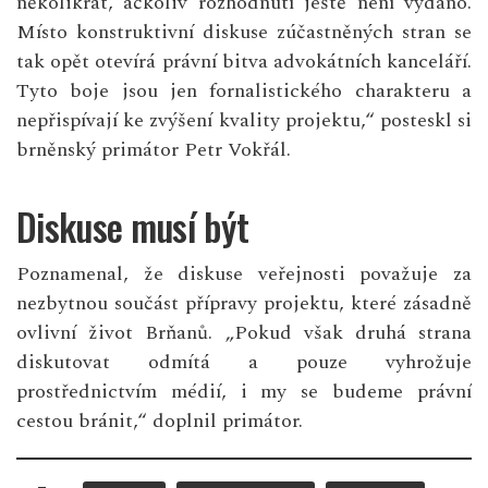
několikrát, ačkoliv rozhodnutí ještě není vydáno.
Místo konstruktivní diskuse zúčastněných stran se
tak opět otevírá právní bitva advokátních kanceláří.
Tyto boje jsou jen fornalistického charakteru a
nepřispívají ke zvýšení kvality projektu,“ posteskl si
brněnský primátor Petr Vokřál.
Diskuse musí být
Poznamenal, že diskuse veřejnosti považuje za
nezbytnou součást přípravy projektu, které zásadně
ovlivní život Brňanů. „Pokud však druhá strana
diskutovat odmítá a pouze vyhrožuje
prostřednictvím médií, i my se budeme právní
cestou bránit,“ doplnil primátor.