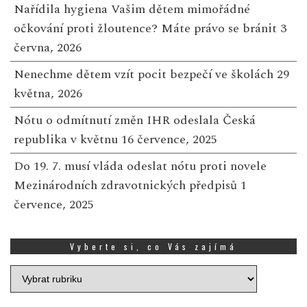
Nařídila hygiena Vašim dětem mimořádné
očkování proti žloutence? Máte právo se bránit
3
června, 2026
Nenechme dětem vzít pocit bezpečí ve školách
29
května, 2026
Nótu o odmítnutí změn IHR odeslala Česká
republika v květnu
16 července, 2025
Do 19. 7. musí vláda odeslat nótu proti novele
Mezinárodních zdravotnických předpisů
1
července, 2025
Vyberte si, co Vás zajímá
Vyberte
si,
co