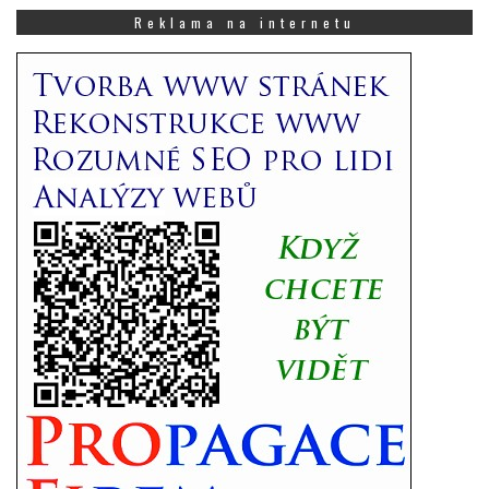
Vás
Reklama na internetu
zajímá