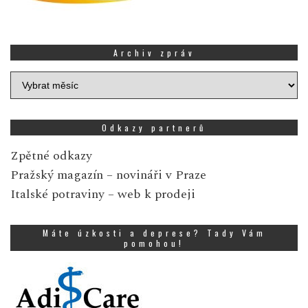
Archiv zpráv
Archiv
zpráv
Odkazy partnerů
Zpětné odkazy
Pražský magazín
– novináři v Praze
Italské potraviny
– web k prodeji
Máte úzkosti a deprese? Tady Vám
pomohou!