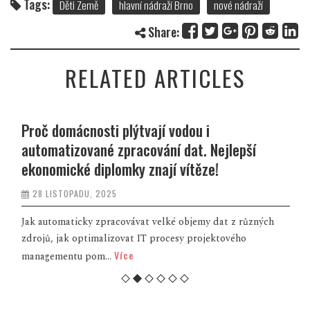
Tags:
Děti Země
hlavní nádraží Brno
nové nádraží
Share:
RELATED ARTICLES
Proč domácnosti plýtvají vodou i
automatizované zpracování dat. Nejlepší
ekonomické diplomky znají vítěze!
28 LISTOPADU, 2025
Jak automaticky zpracovávat velké objemy dat z různých
zdrojů, jak optimalizovat IT procesy projektového
Více
managementu pom...