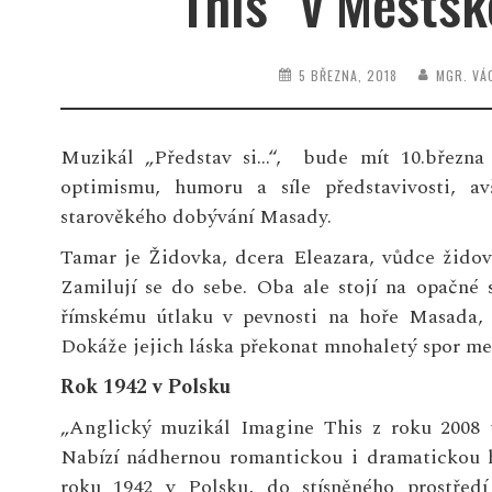
This“ v Městs
5 BŘEZNA, 2018
MGR. VÁ
Muzikál „Představ si…“, bude mít 10.března 
optimismu, humoru a síle představivosti, a
starověkého dobývání Masady.
Tamar je Židovka, dcera Eleazara, vůdce židovs
Zamilují se do sebe. Oba ale stojí na opačné 
římskému útlaku v pevnosti na hoře Masada, 
Dokáže jejich láska překonat mnohaletý spor me
Rok 1942 v Polsku
„Anglický muzikál Imagine This z roku 2008 
Nabízí nádhernou romantickou i dramatickou 
roku 1942 v Polsku, do stísněného prostředí