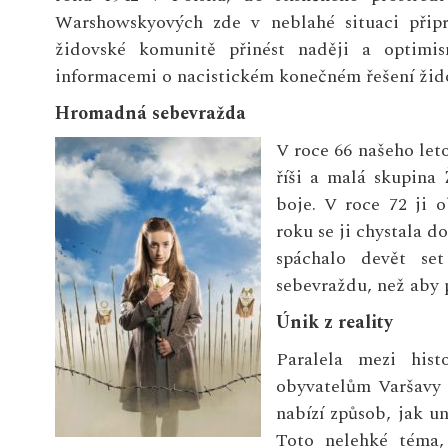
Warshowskyových zde v neblahé situaci připr
židovské komunitě přinést naději a optimis
informacemi o nacistickém konečném řešení židov
Hromadná sebevražda
V roce 66 našeho let
říši a malá skupina
boje. V roce 72 ji o
roku se ji chystala 
spáchalo devět se
sebevraždu, než aby 
Únik z reality
Paralela mezi his
obyvatelům Varšavy b
nabízí způsob, jak un
Toto nelehké téma,