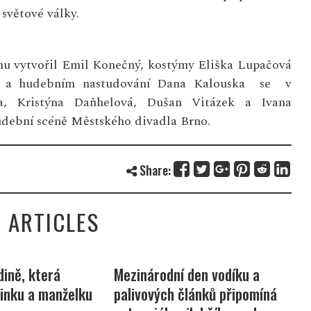
světové války.
énu vytvořil Emil Konečný, kostýmy Eliška Lupačová
vé a hudebním nastudování Dana Kalouska se v
, Kristýna Daňhelová, Dušan Vitázek a Ivana
udební scéně Městského divadla Brno.
Share:
 ARTICLES
ině, která
Mezinárodní den vodíku a
Z
inku a manželku
palivových článků připomíná
z