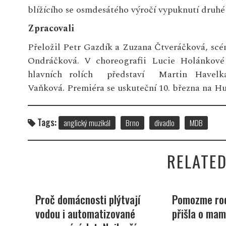
blížícího se osmdesátého výročí vypuknutí druhé 
Zpracovali
Přeložil Petr Gazdík a Zuzana Čtveráčková, sc
Ondráčková. V choreografii Lucie Holánko
hlavních rolích představí Martin Havelka
Vaňková. Premiéra se uskuteční 10. března na H
Tags:
anglický muzikál
Brno
divadlo
MDB
RELATED
i
Proč domácnosti plýtvají
Pomozme rod
vodou i automatizované
přišla o mam