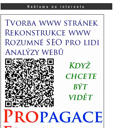
co
Vás
Reklama na internetu
zajímá