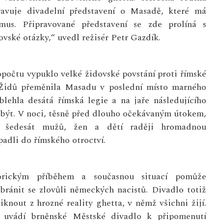
avuje divadelní představení o Masadě, které má
mus. Připravované představení se zde prolíná s
ské otázky,“ uvedl režisér Petr Gazdík.
opočtu vypuklo velké židovské povstání proti římské
 Židů přeměnila Masadu v poslední místo marného
blehla desátá římská legie a na jaře následujícího
dobýt. V noci, těsně před dlouho očekávaným útokem,
t šedesát mužů, žen a dětí raději hromadnou
padli do římského otroctví.
torickým příběhem a současnou situací pomůže
ránit se zlovůli německých nacistů. Divadlo totiž
iknout z hrozné reality ghetta, v němž všichni žijí.
 uvádí brněnské Městské divadlo k připomenutí