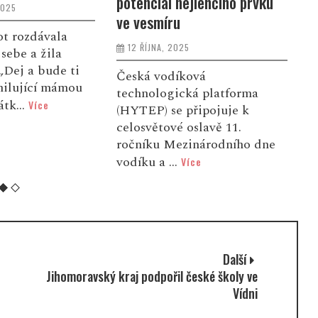
potenciál nejlehčího prvku
4
2025
ve vesmíru
a
ot rozdávala
12 ŘÍJNA, 2025
sebe a žila
„Dej a bude ti
Česká vodíková
V
milující mámou
technologická platforma
v
átk...
Více
(HYTEP) se připojuje k
p
celosvětové oslavě 11.
u
ročníku Mezinárodního dne
g
vodíku a ...
Více
Další
Jihomoravský kraj podpořil české školy ve
Vídni