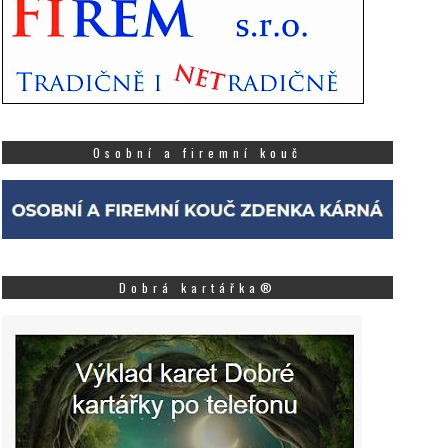
Osobní a firemní kouč
Dobrá kartářka®