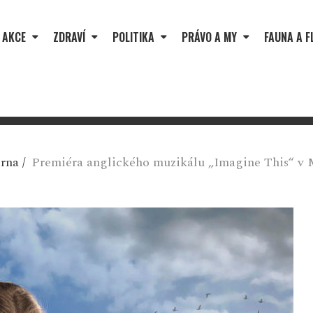
 AKCE
ZDRAVÍ
POLITIKA
PRÁVO A MY
FAUNA A F
Brna
/
Premiéra anglického muzikálu „Imagine This“ v