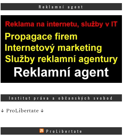
Reklamní agent
Institut práva a občanských svobod
↓
ProLibertate
↓
latý žeton přinesl radost,
Za zajímavé ekonomic
ákazníci Tesco rozdělili
diplomky čeká na abso
ProLibertate