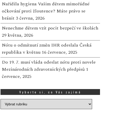
50 000 Kč na podporu dětí
60 tisíc Kč
Nařídila hygiena Vašim dětem mimořádné
 mladých
27 ČERVNA, 2025
očkování proti žloutence? Máte právo se
13 SRPNA, 2025
bránit
3 června, 2026
Shrnutí: ročník soutěže
Atlas Copco Services o
 sobotu 9. srpna se ve
Nenechme dětem vzít pocit bezpečí ve školách
hledá zajímavé diplom
ybraných prodejnách Tesco
29 května, 2026
práce s ekonomickou
o celé České republice
tematikou Vítězové s...
Nótu o odmítnutí změn IHR odeslala Česká
skutečnila speciální událost
rantového prog...
republika v květnu
16 července, 2025
Více
Do 19. 7. musí vláda odeslat nótu proti novele
Mezinárodních zdravotnických předpisů
1
července, 2025
Vyberte si, co Vás zajímá
Vyberte
si,