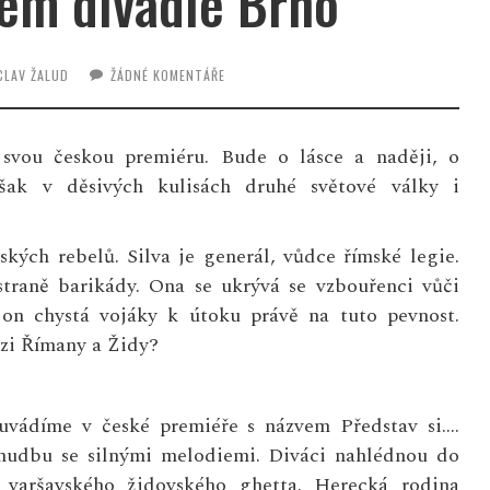
kém divadle Brno
CLAV ŽALUD
ŽÁDNÉ KOMENTÁŘE
svou českou premiéru. Bude o lásce a naději, o
však v děsivých kulisách druhé světové války i
kých rebelů. Silva je generál, vůdce římské legie.
straně barikády. Ona se ukrývá se vzbouřenci vůči
on chystá vojáky k útoku právě na tuto pevnost.
zi Římany a Židy?
uvádíme v české premiéře s názvem Představ si….
hudbu se silnými melodiemi. Diváci nahlédnou do
 varšavského židovského ghetta. Herecká rodina