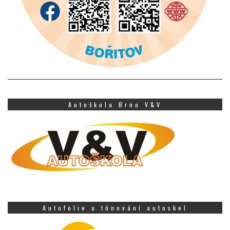
Autoškola Brno V&V
Autofolie a tónování autoskel