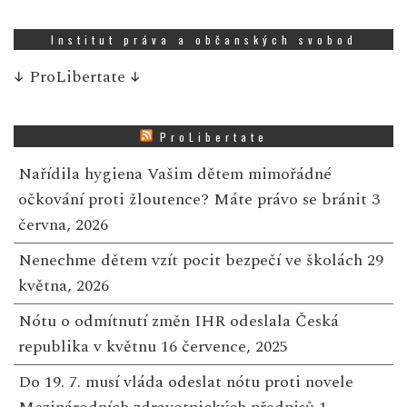
Institut práva a občanských svobod
↓
ProLibertate
↓
ProLibertate
Nařídila hygiena Vašim dětem mimořádné
očkování proti žloutence? Máte právo se bránit
3
června, 2026
Nenechme dětem vzít pocit bezpečí ve školách
29
května, 2026
Nótu o odmítnutí změn IHR odeslala Česká
republika v květnu
16 července, 2025
Do 19. 7. musí vláda odeslat nótu proti novele