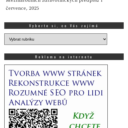
Mezinárodních zdravotnických předpisů
1
července, 2025
Vyberte si, co Vás zajímá
Vyberte
si,
co
Vás
Reklama na internetu
zajímá