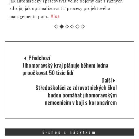
Jak automaticky zpracovávat velké objemy dat z různých
zdrojů, jak optimalizovat IT procesy projektového
Více
managementu pom...
Předchozí
Jihomoravský kraj plánuje během ledna
proočkovat 50 tisíc lidí
Další
Středoškoláci ze zdravotnických škol
budou pomáhat jihomoravským
nemocnicím v boji s koronavirem
E-shop s nábytkem