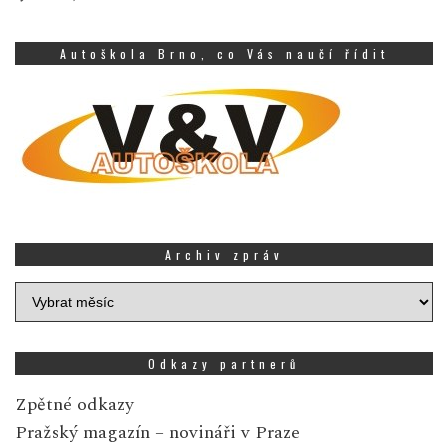
Autoškola Brno, co Vás naučí řídit
Archiv zpráv
Archiv
zpráv
Odkazy partnerů
Zpětné odkazy
Pražský magazín
– novináři v Praze