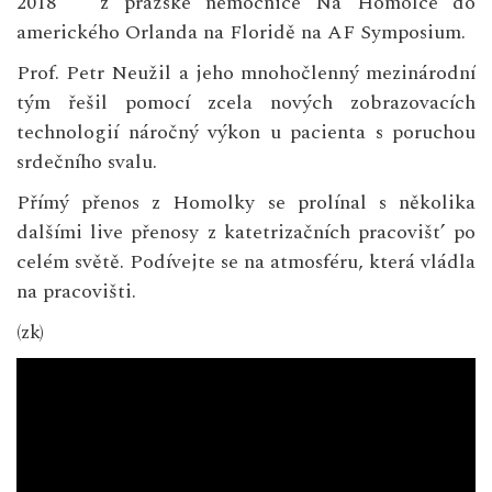
2018 z pražské nemocnice Na Homolce do
amerického Orlanda na Floridě na AF Symposium.
Prof. Petr Neužil a jeho mnohočlenný mezinárodní
tým řešil pomocí zcela nových zobrazovacích
technologií náročný výkon u pacienta s poruchou
srdečního svalu.
Přímý přenos z Homolky se prolínal s několika
dalšími live přenosy z katetrizačních pracovišt’ po
celém světě. Podívejte se na atmosféru, která vládla
na pracovišti.
(zk)