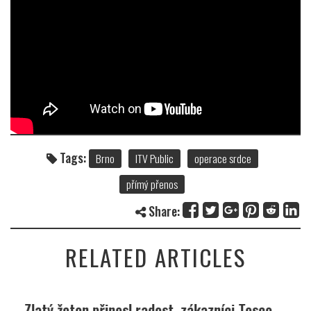
Tags:
Brno
ITV Public
operace srdce
přímý přenos
Share:
RELATED ARTICLES
Zlatý žeton přinesl radost, zákazníci Tesco