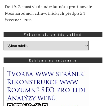
Do 19. 7. musí vláda odeslat nótu proti novele
Mezinárodních zdravotnických předpisů
1
července, 2025
Vyberte si, co Vás zajímá
Vyberte
si,
co
Vás
Reklama na internetu
zajímá