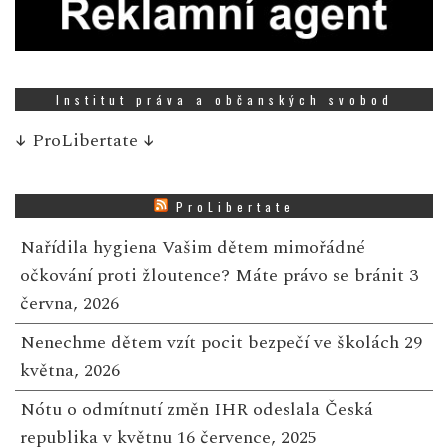
Institut práva a občanských svobod
↓
ProLibertate
↓
ProLibertate
Nařídila hygiena Vašim dětem mimořádné
očkování proti žloutence? Máte právo se bránit
3
června, 2026
Nenechme dětem vzít pocit bezpečí ve školách
29
května, 2026
Nótu o odmítnutí změn IHR odeslala Česká
republika v květnu
16 července, 2025