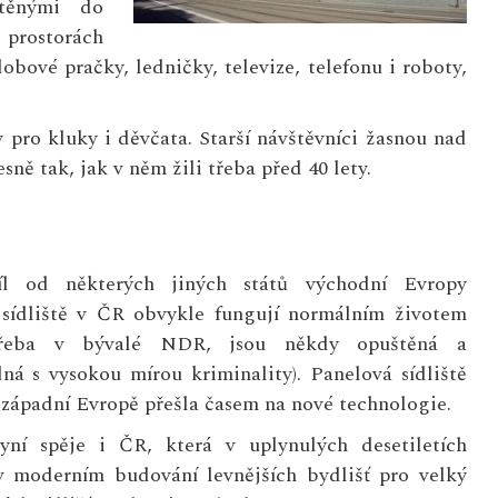
stěnými do
 prostorách
bové pračky, ledničky, televize, telefonu i roboty,
 pro kluky i děvčata. Starší návštěvníci žasnou nad
ě tak, jak v něm žili třeba před 40 lety.
l od některých jiných států východní Evropy
 sídliště v ČR obvykle fungují normálním životem
 třeba v bývalé NDR, jsou někdy opuštěná a
ná s vysokou mírou kriminality). Panelová sídliště
 západní Evropě přešla časem na nové technologie.
ní spěje i ČR, která v uplynulých desetiletích
 v moderním budování levnějších bydlišť pro velký