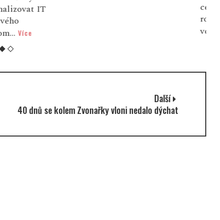
celosvětové oslavě 11.
u
ročníku Mezinárodního dne
g
vodíku a ...
Více
Další
40 dnů se kolem Zvonařky vloni nedalo dýchat