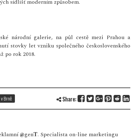
ových sídlišť moderním způsobem.
ské národní galerie, na půl cestě mezi Prahou a
enutí stovky let vzniku společného československého
až po rok 2018.
 v Brně
Share:
eklamní
@
gen
T
. Specialista on-line marketingu