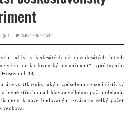
riment
-R-@-T
ŽÁDNÉ KOMENTÁŘE
ých sídlišt v šedesátých až devadesátých letech
jvětší československý experiment“ zpřístupnilo
Husova ul. 14).
a úterý). Ukazuje, jakým způsobem se socialistický
ě a levně střechu nad hlavou velkému počtu občanů,
k přisunout k nové budovaným továrnám velký počet
 z venkova.