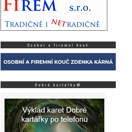
tematikou Vítězové s...
skutečnila speciální událost
rantového prog...
Více
Osobní a firemní kouč
Dobrá kartářka®