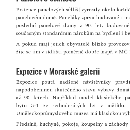
Prstence panelových sídlišť vyrostly okolo každé
panelovém domě. Paneláky zprvu budované s ma
poslední panelové domy z 90. let, budované
současným standardním nárokům na bydlení i bez
A pokud mají jejich obyvatelé blízko provozov
žije se jim v sídlišti poměrně dobře (např. v MČ
Expozice v Moravské galerii
Expozice poutá nadšené návštěvníky pravdi
napodobeninou skutečného stavu výbavy domác
až 90. letech. Například model klasického p
bytu 3+1 ze sedmdesátých let v měřítku 
Uměleckoprůmyslového muzea má klasickou výb
Předsíně, kuchyně, pokoje, koupelny a záchody 