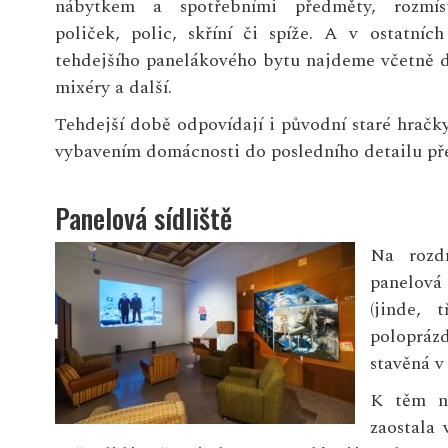
nábytkem a spotřebními předměty, rozmí
poliček, polic, skříní či spíže. A v ostatních
tehdejšího panelákového bytu najdeme včetně do
mixéry a další.
Tehdejší době odpovídají i původní staré hračky
vybavením domácnosti do posledního detailu přesn
Panelová sídliště
Na rozdí
panelová
(jinde,
poloprázd
stavěná v
K těm ny
zaostala