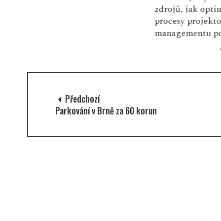
zdrojů, jak optimalizovat IT
procesy projektového
managementu pom...
Více
Předchozí
Parkování v Brně za 60 korun