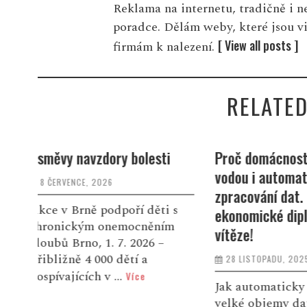
Reklama na internetu, tradičně i 
poradce. Dělám weby, které jsou v
[ View all posts ]
firmám k nalezení.
RELATED
i
Proč domácnosti plýtvají
Pomozme rod
vodou i automatizované
přišla o mam
zpracování dat. Nejlepší
6 LISTOPADU, 
 s
ekonomické diplomky znají
ím
Sára celý živ
vítěze!
dobro kolem 
28 LISTOPADU, 2025
podle motta 
dáno.“ Byla 
Jak automaticky zpracovávat
devítileté Be
velké objemy dat z různých