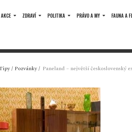
 AKCE
ZDRAVÍ
POLITIKA
PRÁVO A MY
FAUNA A F
Tipy
/
Pozvánky
/
Paneland – největší československý 