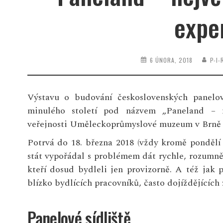
expe
6 ÚNORA, 2018
P-I
Výstavu o budování československých panelov
minulého století pod názvem „Paneland – ne
veřejnosti Uměleckoprůmyslové muzeum v Brně (
Potrvá do 18. března 2018 (vždy kromě pondělí 
stát vypořádal s problémem dát rychle, rozumn
kteří dosud bydleli jen provizorně. A též ja
blízko bydlících pracovníků, často dojíždějících
Panelové sídliště