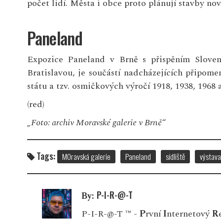
počet lidí. Města i obce proto plánují stavby n
Paneland
Expozice Paneland v Brně s přispěním Sloven
Bratislavou, je součástí nadcházejících připom
státu a tzv. osmičkových výročí 1918, 1938, 1968 
(red)
„Foto: archiv Moravské galerie v Brně“
Tags:
MOravská galerie
Paneland
sídliště
výstava
P-I-R-@-T
By:
P-I-R-@-T ™ -
P
rvní
I
nternetový
R