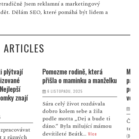
netradičně Jsem reklamní a marketingový
idět. Dělám SEO, které pomáhá být lidem a
 ARTICLES
ině, která
Mezinárodní den vodíku a
Z
inku a manželku
palivových článků připomíná
z
potenciál nejlehčího prvku
4
2025
ve vesmíru
a
ot rozdávala
12 ŘÍJNA, 2025
sebe a žila
„Dej a bude ti
Česká vodíková
V
milující mámou
technologická platforma
v
átk...
Více
(HYTEP) se připojuje k
p