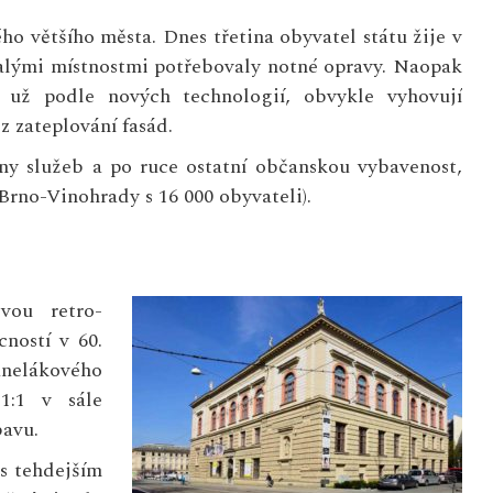
ho většího města. Dnes třetina obyvatel státu žije v
lými místnostmi potřebovaly notné opravy. Naopak
 už podle nových technologií, obvykle vyhovují
 zateplování fasád.
ny služeb a po ruce ostatní občanskou vybavenost,
 Brno-Vinohrady s 16 000 obyvateli).
vou retro-
ností v 60.
anelákového
1:1 v sále
avu.
s tehdejším