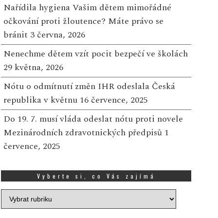
Nařídila hygiena Vašim dětem mimořádné
očkování proti žloutence? Máte právo se
bránit
3 června, 2026
Nenechme dětem vzít pocit bezpečí ve školách
29 května, 2026
Nótu o odmítnutí změn IHR odeslala Česká
republika v květnu
16 července, 2025
Do 19. 7. musí vláda odeslat nótu proti novele
Mezinárodních zdravotnických předpisů
1
července, 2025
Vyberte si, co Vás zajímá
Vyberte
si,